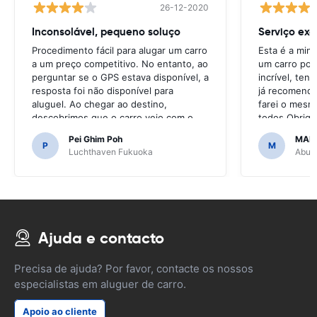
26-12-2020
Inconsolável, pequeno soluço
Serviço exc
Procedimento fácil para alugar um carro
Esta é a min
a um preço competitivo. No entanto, ao
um carro por
perguntar se o GPS estava disponível, a
incrível, ten
resposta foi não disponível para
já recomendo 
aluguel. Ao chegar ao destino,
farei o mesm
descobrimos que o carro veio com o
todos.Obrigad
GPS.Teria sido terrível se tivéssemos
fácil.
Pei Ghim Poh
MAI
decidido comprar um GPS, pois era
P
M
Luchthaven Fukuoka
Abu D
necessário navegar nas estradas
japonesas.
Ajuda e contacto
Precisa de ajuda? Por favor, contacte os nossos
especialistas em aluguer de carro.
Apoio ao cliente