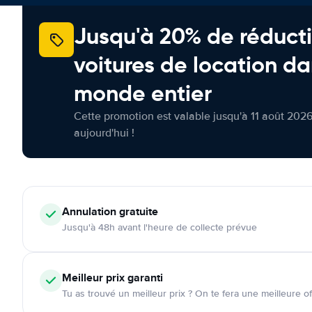
Jusqu'à 20% de réducti
voitures de location da
monde entier
Cette promotion est valable jusqu'à 11 août 2026
aujourd'hui !
Annulation
gratuite
Jusqu'à 48h avant l'heure de collecte prévue
Meilleur prix garanti
Tu as trouvé un meilleur prix ? On te fera une meilleure of