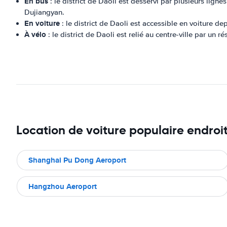
En bus
: le district de Daoli est desservi par plusieurs li
Dujiangyan.
En voiture
: le district de Daoli est accessible en voiture de
À vélo
: le district de Daoli est relié au centre-ville par un r
Location de voiture populaire endroi
Shanghai Pu Dong Aeroport
Hangzhou Aeroport