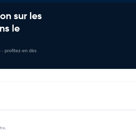
on sur les
ns le
 - profitez-en dès
fre.