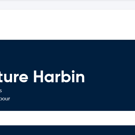
ture Harbin
s
 pour