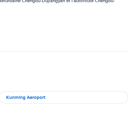
 interurbaine Chengdu-Dujiangyan et l'autoroute Chengdu-
Kunming Aeroport