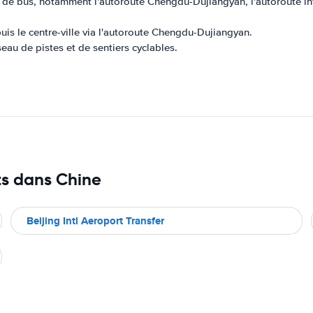
gnes de bus, notamment l'autoroute Chengdu-Dujiangyan, l'autoroute
puis le centre-ville via l'autoroute Chengdu-Dujiangyan.
éseau de pistes et de sentiers cyclables.
ts dans Chine
Beijing Intl Aeroport Transfer