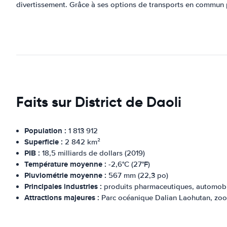
divertissement. Grâce à ses options de transports en commun pra
Faits sur District de Daoli
Population :
1 813 912
Superficie :
2 842 km²
PIB :
18,5 milliards de dollars (2019)
Température moyenne :
-2,6°C (27°F)
Pluviométrie moyenne :
567 mm (22,3 po)
Principales industries :
produits pharmaceutiques, automobil
Attractions majeures :
Parc océanique Dalian Laohutan, zoo 