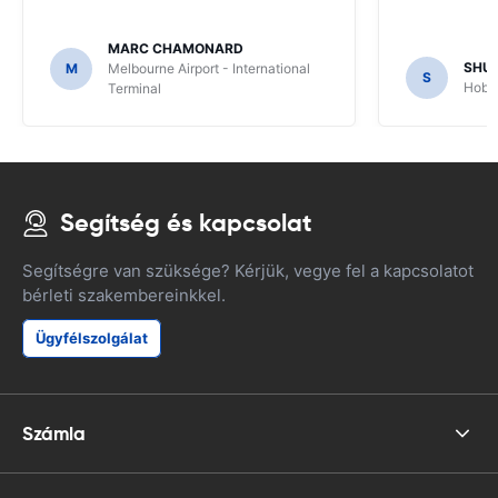
MARC CHAMONARD
SHU
M
Melbourne Airport - International
S
Hobar
Terminal
Segítség és kapcsolat
Segítségre van szüksége? Kérjük, vegye fel a kapcsolatot
bérleti szakembereinkkel.
Ügyfélszolgálat
Számla