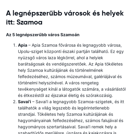
A legnépszerűbb városok és helyek
itt: Szamoa
Az 5 legnépszerűbb város Szamoán
Apia
– Apia Szamoa fővárosa és legnagyobb városa,
Upolu-sziget központi északi partján található. Ez egy
nyüzsgő város laza légkörrel, ahol a helyiek
barátságosak és vendégszeretőek. Az Apia tökéletes
hely Szamoa kultúrájának és történelmének
felfedezéséhez, számos múzeumával, galériájával és
történelmi helyszínével. A város rengeteg
tevékenységet kínál a látogatók számára, a vásárlástól
és étkezéstől az éjszakai életig és szórakozásig.
Savai'i
– Savai'i a legnagyobb Szamoa-szigetek, és itt
találhatók a világ legszebb és legérintetlenebb
strandjai. Tökéletes hely Szamoa kultúrájának és
hagyományainak felfedezéséhez, számos falujával és
hagyományos szertartásaival. Savai'i remek hely a
szabadtüdős merülésre, úszásra és kajakozásra is,