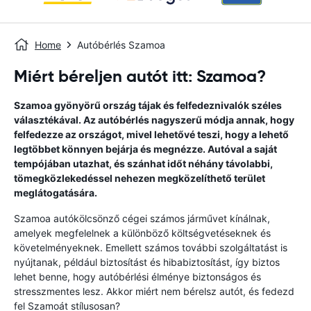
Home
Autóbérlés Szamoa
Miért béreljen autót itt: Szamoa?
Szamoa gyönyörű ország tájak és felfedeznivalók széles
választékával. Az autóbérlés nagyszerű módja annak, hogy
felfedezze az országot, mivel lehetővé teszi, hogy a lehető
legtöbbet könnyen bejárja és megnézze. Autóval a saját
tempójában utazhat, és szánhat időt néhány távolabbi,
tömegközlekedéssel nehezen megközelíthető terület
meglátogatására.
Szamoa autókölcsönző cégei számos járművet kínálnak,
amelyek megfelelnek a különböző költségvetéseknek és
követelményeknek. Emellett számos további szolgáltatást is
nyújtanak, például biztosítást és hibabiztosítást, így biztos
lehet benne, hogy autóbérlési élménye biztonságos és
stresszmentes lesz. Akkor miért nem bérelsz autót, és fedezd
fel Szamoát stílusosan?