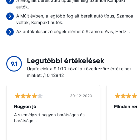
A lefoglalt bérelt autó típus jelenleg Szamoa Kompakt
autók.
A Múlt évben, a legtöbb foglalt bérelt autó típus, Szamoa
voltak, Kompakt autók.
Az autókölcsönző cégek elérhető Szamoa:
Avis
Hertz
.
Legutóbbi értékelések
9.1
Ügyfeleink a 9.1/10 közül a következőre értékelnek
minket: /10 12842
30-12-2020
Nagyon jó
Minden ren
A személyzet nagyon barátságos és
barátságos.