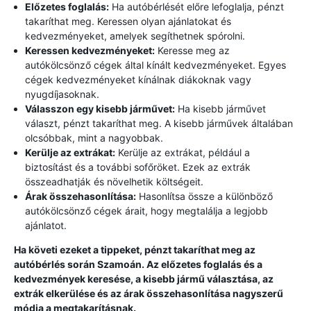
Előzetes foglalás:
Ha autóbérlését előre lefoglalja, pénzt
takaríthat meg. Keressen olyan ajánlatokat és
kedvezményeket, amelyek segíthetnek spórolni.
Keressen kedvezményeket:
Keresse meg az
autókölcsönző cégek által kínált kedvezményeket. Egyes
cégek kedvezményeket kínálnak diákoknak vagy
nyugdíjasoknak.
Válasszon egy kisebb járművet:
Ha kisebb járművet
választ, pénzt takaríthat meg. A kisebb járművek általában
olcsóbbak, mint a nagyobbak.
Kerülje az extrákat:
Kerülje az extrákat, például a
biztosítást és a további sofőröket. Ezek az extrák
összeadhatják és növelhetik költségeit.
Árak összehasonlítása:
Hasonlítsa össze a különböző
autókölcsönző cégek árait, hogy megtalálja a legjobb
ajánlatot.
Ha követi ezeket a tippeket, pénzt takaríthat meg az
autóbérlés során Szamoán. Az előzetes foglalás és a
kedvezmények keresése, a kisebb jármű választása, az
extrák elkerülése és az árak összehasonlítása nagyszerű
módja a megtakarításnak.