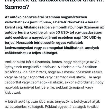
Szamoa?
Az autókölcsönzés árai Szamoán nagymértékben
változhatnak a jármű típusa, a bérleti időszak és a bérelni
kívánt cég. Általánosságban elmondható, hogy Szamoán az
autóbérlés ára körülbelül napi 50 USD-tól egy gazdaságos
autó esetében a nagyobb jármű esetében napi 100 USD-ig
terjed. Hosszabb bérlet esetén egyes vállalatok
kedvezményeket vagy csomagokat kínálhatnak, amelyek
csökkenthetik a teljes költséget.
Amikor autót bérel Szamoán, fontos, hogy mérlegelje az Ön
igényeinek megfelelő autótípust. A kisebb autók általában
olcsóbbak, de nem biztos, hogy alkalmasak hosszabb utakra,
vagy ha nagy csoporttal vagy csomagokkal utazik. Ha nagy
csoporttal vagy csomagokkal utazik, akkor előfordulhat, hogy
nagyobb járművet kell bérelnie, például terepjárót vagy
kisbuszot.
A bérelt autó típusán kívül más tényezők is befolyásolhatják
az autóbérlés költségeit. Például egyes társaságok további