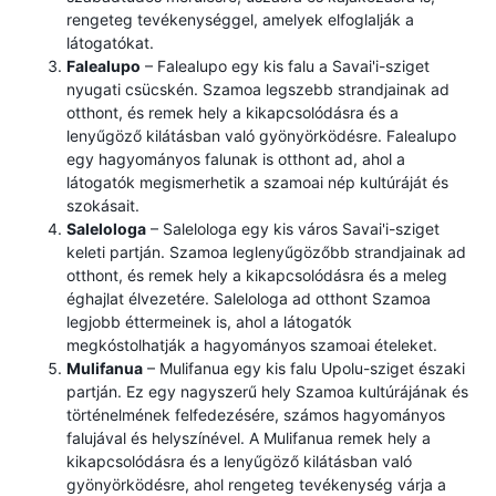
rengeteg tevékenységgel, amelyek elfoglalják a
látogatókat.
Falealupo
– Falealupo egy kis falu a Savai'i-sziget
nyugati csücskén. Szamoa legszebb strandjainak ad
otthont, és remek hely a kikapcsolódásra és a
lenyűgöző kilátásban való gyönyörködésre. Falealupo
egy hagyományos falunak is otthont ad, ahol a
látogatók megismerhetik a szamoai nép kultúráját és
szokásait.
Salelologa
– Salelologa egy kis város Savai'i-sziget
keleti partján. Szamoa leglenyűgözőbb strandjainak ad
otthont, és remek hely a kikapcsolódásra és a meleg
éghajlat élvezetére. Salelologa ad otthont Szamoa
legjobb éttermeinek is, ahol a látogatók
megkóstolhatják a hagyományos szamoai ételeket.
Mulifanua
– Mulifanua egy kis falu Upolu-sziget északi
partján. Ez egy nagyszerű hely Szamoa kultúrájának és
történelmének felfedezésére, számos hagyományos
falujával és helyszínével. A Mulifanua remek hely a
kikapcsolódásra és a lenyűgöző kilátásban való
gyönyörködésre, ahol rengeteg tevékenység várja a