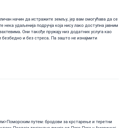
ичан начин да истражите земљу, јер вам омогућава да се
 нека удаљенија подручја која нису лако доступна јавним
ахтевима. Они такође пружају низ додатних услуга као
 безбедно и без стреса. Па зашто не изнајмити
<ли>Поморским путем: бродови за крстарење и теретни