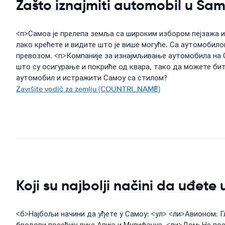
Zašto iznajmiti automobil u Sa
<п>Самоа је прелепа земља са широким избором пејзажа и
лако крећете и видите што је више могуће. Са аутомобило
превозом. <п>Компаније за изнајмљивање аутомобила на Са
што су осигурање и покриће од квара, тако да можете би
аутомобил и истражити Самоу са стилом?
Završite vodič za zemlju {COUNTRI_NAME}
Koji su najbolji načini da uđet
<б>Најбољи начини да уђете у Самоу: <ул> <ли>Авионом: