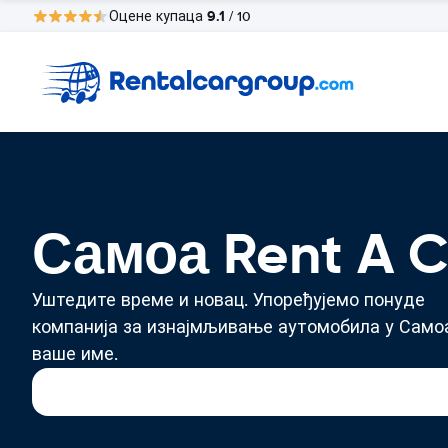
9.1
Оцене купаца
/ 10
Самоа Rent A C
Уштедите време и новац. Упоређујемо понуде
компанија за изнајмљивање аутомобила у Само
ваше име.