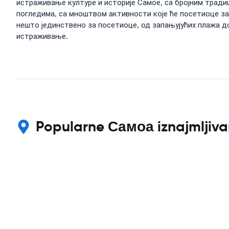
истраживање културе и историје Самое, са бројним трад
погледима, са мноштвом активности које ће посетиоце за
нешто јединствено за посетиоце, од запањујућих плажа до
истраживање.
Popularne Самоа iznajmljivan