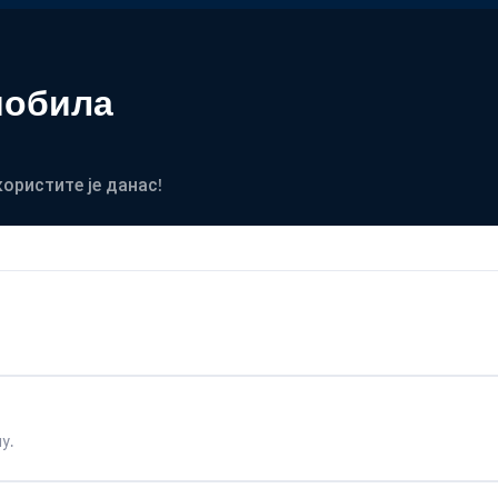
мобила
користите је данас!
у.