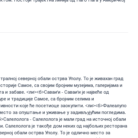
ктом: Постоји трајектна линија од Паго Пага у Америчкој
нтралној северној обали острва Уполу. То је живахан град
орије Самое, са својим бројним музејима, галеријама и
и забаве. <ли><б>Саваи'и - Саваи'и је највеће од
ре и традиције Самое, са бројним селима и
тивности које ће посетиоце заокупити. <ли><б>Фалеалупо
е место за опуштање и уживање у задивљујућим погледима.
>Салелолога - Салелолога је мали град на источној обали
ми. Салелолога је такође дом неких од најбољих ресторана
ерној обали острва Уполу. То је одлично место за