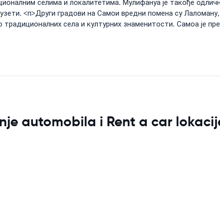
иционалним селима и локалитетима. Мулифануа је такође одли
узети. <п>Други градови на Самои вредни помена су Лаломану,
 традиционалних села и културних знаменитости. Самоа је пре
je automobila i Rent a car lokacij