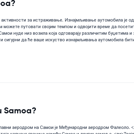
moa?
 активности за истраживање. Изнајмљивање аутомобила је одл
м можете путовати својим темпом и одвојити време да посетите
мои нуде низ возила која одговарају различитим буџетима и з
ти сигурни да ће ваше искуство изнајмљивања аутомобила бити
e u Samoa?
 Главни аеродром на Самои је Међународни аеродром Фалеоло. 