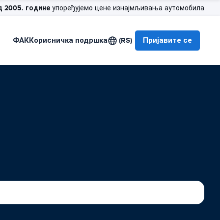
д 2005. године
упоређујемо цене изнајмљивања аутомобила
ФАК
Корисничка подршка
(RS)
Пријавите се