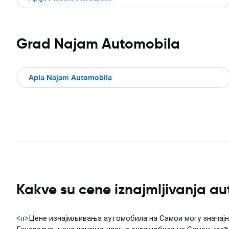
Grad Najam Automobila
Apia Najam Automobila
Kakve su cene iznajmljivanja 
<п>Цене изнајмљивања аутомобила на Самои могу значајно 