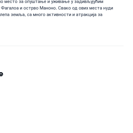
чно место за опуштање и уживање у задивљујућим
 Фагалоа и острво Маноно. Свако од ових места нуди
лепа земља, са много активности и атракција за
e