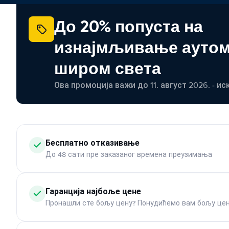
До 20% попуста на
изнајмљивање ауто
широм света
Ова промоција важи до 11. август 2026. - ис
Бесплатно отказивање
До 48 сати пре заказаног времена преузимања
Гаранција најбоље цене
Пронашли сте бољу цену? Понудићемо вам бољу цен