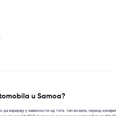
automobila u Samoa?
да варирају у зависности од тога. тип возила, период изнајмљ