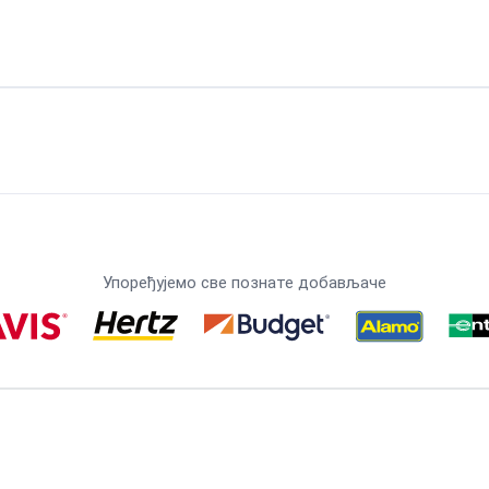
Упоређујемо све познате добављаче