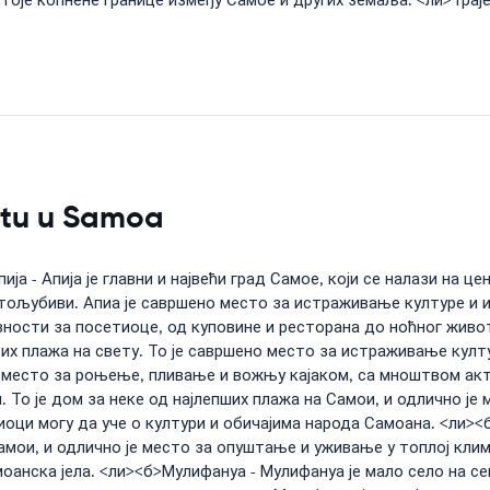
тоје копнене границе између Самое и других земаља. <ли>Траје
setu u Samoa
а - Апија је главни и највећи град Самое, који се налази на це
љубиви. Апиа је савршено место за истраживање културе и ист
ости за посетиоце, од куповине и ресторана до ноћног живота 
тих плажа на свету. То је савршено место за истраживање култу
о место за роњење, пливање и вожњу кајаком, са мноштвом ак
и. То је дом за неке од најлепших плажа на Самои, и одлично ј
оци могу да уче о култури и обичајима народа Самоана. <ли><б
Самои, и одлично је место за опуштање и уживање у топлој кли
анска јела. <ли><б>Мулифануа - Мулифануа је мало село на сев