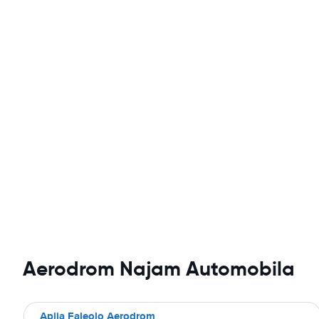
Aerodrom Najam Automobila
Apija Faleolo Aerodrom