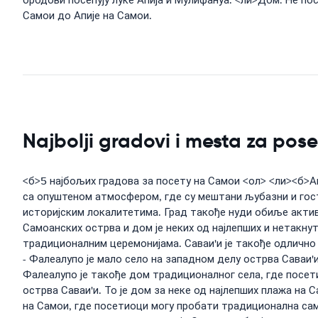
бродови посећују луке Апија и Мулифануа. <ли>Дом: Не пос
Самои до Апије на Самои.
Najbolji gradovi i mesta za po
<б>5 најбољих градова за посету на Самои <ол> <ли><б>Апиј
са опуштеном атмосфером, где су мештани љубазни и госто
историјским локалитетима. Град такође нуди обиље активн
Самоанских острва и дом је неких од најлепших и нетакну
традиционалним церемонијама. Саваи'и је такође одличн
- Фалеалупо је мало село на западном делу острва Саваи'
Фалеалупо је такође дом традиционалног села, где посети
острва Саваи'и. То је дом за неке од најлепших плажа на 
на Самои, где посетиоци могу пробати традиционална само