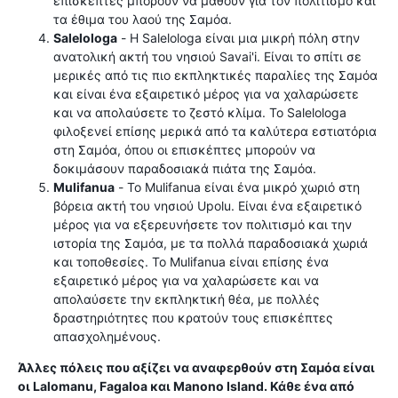
επισκέπτες μπορούν να μάθουν για τον πολιτισμό και
τα έθιμα του λαού της Σαμόα.
Salelologa
- Η Salelologa είναι μια μικρή πόλη στην
ανατολική ακτή του νησιού Savai'i. Είναι το σπίτι σε
μερικές από τις πιο εκπληκτικές παραλίες της Σαμόα
και είναι ένα εξαιρετικό μέρος για να χαλαρώσετε
και να απολαύσετε το ζεστό κλίμα. Το Salelologa
φιλοξενεί επίσης μερικά από τα καλύτερα εστιατόρια
στη Σαμόα, όπου οι επισκέπτες μπορούν να
δοκιμάσουν παραδοσιακά πιάτα της Σαμόα.
Mulifanua
- Το Mulifanua είναι ένα μικρό χωριό στη
βόρεια ακτή του νησιού Upolu. Είναι ένα εξαιρετικό
μέρος για να εξερευνήσετε τον πολιτισμό και την
ιστορία της Σαμόα, με τα πολλά παραδοσιακά χωριά
και τοποθεσίες. Το Mulifanua είναι επίσης ένα
εξαιρετικό μέρος για να χαλαρώσετε και να
απολαύσετε την εκπληκτική θέα, με πολλές
δραστηριότητες που κρατούν τους επισκέπτες
απασχολημένους.
Άλλες πόλεις που αξίζει να αναφερθούν στη Σαμόα είναι
οι Lalomanu, Fagaloa και Manono Island. Κάθε ένα από