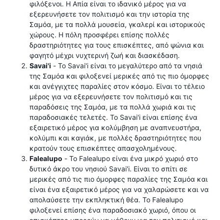
φιλόξενοι. Η Απία είναι το ιδανικό μέρος για να
εξερευνήσετε τον πολιτισμό και την ιστορία της
Σαμόα, με τα πολλά μουσεία, γκαλερί και ιστορικούς
χώρους. Η πόλη προσφέρει επίσης πολλές
δραστηριότητες για τους επισκέπτες, από ψώνια και
φαγητό μέχρι νυχτερινή ζωή και διασκέδαση.
Savai'i
- Το Savai'i είναι το μεγαλύτερο από τα νησιά
της Σαμόα και φιλοξενεί μερικές από τις πιο όμορφες
και ανέγγιχτες παραλίες στον κόσμο. Είναι το τέλειο
μέρος για να εξερευνήσετε τον πολιτισμό και τις
παραδόσεις της Σαμόα, με τα πολλά χωριά και τις
παραδοσιακές τελετές. Το Savai'i είναι επίσης ένα
εξαιρετικό μέρος για κολύμβηση με αναπνευστήρα,
κολύμπι και καγιάκ, με πολλές δραστηριότητες που
κρατούν τους επισκέπτες απασχολημένους.
Falealupo
- Το Falealupo είναι ένα μικρό χωριό στο
δυτικό άκρο του νησιού Savai'i. Είναι το σπίτι σε
μερικές από τις πιο όμορφες παραλίες της Σαμόα και
είναι ένα εξαιρετικό μέρος για να χαλαρώσετε και να
απολαύσετε την εκπληκτική θέα. Το Falealupo
φιλοξενεί επίσης ένα παραδοσιακό χωριό, όπου οι