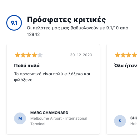
Πρόσφατες κριτικές
9.1
Οι πελάτες μας μας βαθμολογούν με 9.1/10 από
12842
30-12-2020
Πολύ καλά
Όλα ήταν 
Το προσωπικό είναι πολύ φιλόξενο και
φιλόξενο.
MARC CHAMONARD
SHU
M
Melbourne Airport - International
S
Hobar
Terminal