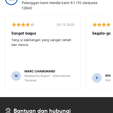
Pelanggan kami menilai kami 9.1 /10 daripada
12840
30-12-2020
Sangat bagus
Segala-gal
Yang si kakitangan yang sangat ramah
dan mesra.
MARC CHAMONARD
SHU
M
Melbourne Airport - International
S
Hobar
Terminal
Bantuan dan hubungi