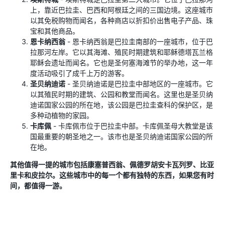
上，靠近巴拉圭、巴西和阿根廷之间的三国边境。这座城市
以其免税购物而闻名，各种商店以折扣价出售电子产品、珠
宝和其他商品。
恩卡纳西翁
- 恩卡纳西翁是巴拉圭南部的一座城市，位于巴
拉那河左岸。它以其海滩、殖民时期建筑和耶稣德塔瓦兰格
耶稣会遗址而闻名。它也是圣何塞海滩节的举办地，这一年
度活动吸引了成千上万的游客。
圣贝纳迪诺
- 圣贝纳迪诺是巴拉圭中部地区的一座城市。它
以其殖民时期的建筑、公园和教堂而闻名。这里也是圣贝纳
迪诺国家公园的所在地，该公园是巴拉圭查科的保护区，是
多种动植物的家园。
卡库佩
- 卡库佩市位于巴拉圭中部。卡库佩圣母大教堂是该
国最重要的朝圣地之一。该市也是圣贝纳迪诺国家公园的所
在地。
其他值得一提的城市包括康塞普西翁、佩德罗胡安卡瓦列罗、比亚
里卡和皮拉尔。这些城市中的每一个都有独特的东西，如果您有时
间，都值得一游。