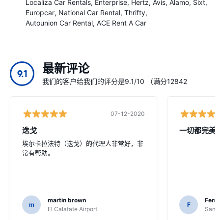
Localiza Car Rentals
Enterprise
Hertz
Avis
Alamo
Sixt
Europcar
National Car Rental
Thrifty
Autounion Car Rental
ACE Rent A Car
最新评论
9.1
我们的客户给我们的评分是9.1/10 （满分12842
07-12-2020
迭戈
一切都完美
埃尔卡拉法特（迭戈）的代理人非常好，非
常有帮助。
martin brown
Fern
m
F
El Calafate Airport
Santi