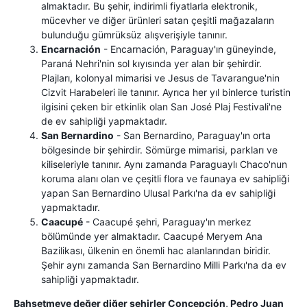
almaktadır. Bu şehir, indirimli fiyatlarla elektronik,
mücevher ve diğer ürünleri satan çeşitli mağazaların
bulunduğu gümrüksüz alışverişiyle tanınır.
Encarnación
- Encarnación, Paraguay'ın güneyinde,
Paraná Nehri'nin sol kıyısında yer alan bir şehirdir.
Plajları, kolonyal mimarisi ve Jesus de Tavarangue'nin
Cizvit Harabeleri ile tanınır. Ayrıca her yıl binlerce turistin
ilgisini çeken bir etkinlik olan San José Plaj Festivali'ne
de ev sahipliği yapmaktadır.
San Bernardino
- San Bernardino, Paraguay'ın orta
bölgesinde bir şehirdir. Sömürge mimarisi, parkları ve
kiliseleriyle tanınır. Aynı zamanda Paraguaylı Chaco'nun
koruma alanı olan ve çeşitli flora ve faunaya ev sahipliği
yapan San Bernardino Ulusal Parkı'na da ev sahipliği
yapmaktadır.
Caacupé
- Caacupé şehri, Paraguay'ın merkez
bölümünde yer almaktadır. Caacupé Meryem Ana
Bazilikası, ülkenin en önemli hac alanlarından biridir.
Şehir aynı zamanda San Bernardino Milli Parkı'na da ev
sahipliği yapmaktadır.
Bahsetmeye değer diğer şehirler Concepción, Pedro Juan