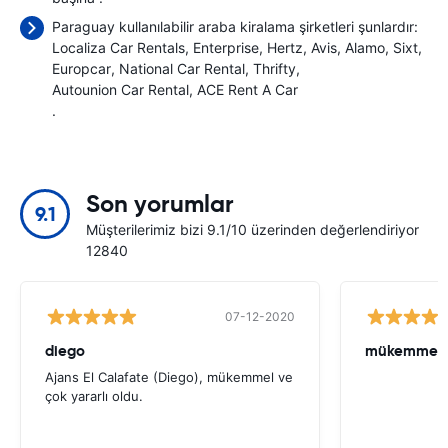
Paraguay kullanılabilir araba kiralama şirketleri şunlardır:
Localiza Car Rentals
Enterprise
Hertz
Avis
Alamo
Sixt
Europcar
National Car Rental
Thrifty
Autounion Car Rental
ACE Rent A Car
.
Son yorumlar
9.1
Müşterilerimiz bizi 9.1/10 üzerinden değerlendiriyor
12840
07-12-2020
diego
mükemmel 
Ajans El Calafate (Diego), mükemmel ve
çok yararlı oldu.