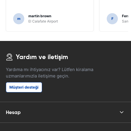
martin brown
Fern
m
F
El Calafate Airport
Santi
Yardım ve iletişim
Yardıma mı ihtiyacınız var? Lütfen kiralama
uzmanlarımızla iletişime geçin.
Müşteri desteği
Hesap