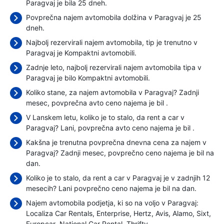
Paragvaj je bila 25 dneh.
Povprečna najem avtomobila dolžina v Paragvaj je 25
dneh.
Najbolj rezervirali najem avtomobila, tip je trenutno v
Paragvaj je Kompaktni avtomobili.
Zadnje leto, najbolj rezervirali najem avtomobila tipa v
Paragvaj je bilo Kompaktni avtomobili.
Koliko stane, za najem avtomobila v Paragvaj? Zadnji
mesec, povprečna avto ceno najema je bil
.
V Lanskem letu, koliko je to stalo, da rent a car v
Paragvaj? Lani, povprečna avto ceno najema je bil
.
Kakšna je trenutna povprečna dnevna cena za najem v
Paragvaj? Zadnji mesec, povprečno ceno najema je bil
na
dan.
Koliko je to stalo, da rent a car v Paragvaj je v zadnjih 12
mesecih? Lani povprečno ceno najema je bil
na dan.
Najem avtomobila podjetja, ki so na voljo v Paragvaj:
Localiza Car Rentals
Enterprise
Hertz
Avis
Alamo
Sixt
Europcar
National Car Rental
Thrifty