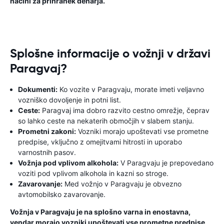
načini za prihranek denarja.
Splošne informacije o vožnji v državi
Paragvaj?
Dokumenti:
Ko vozite v Paragvaju, morate imeti veljavno
vozniško dovoljenje in potni list.
Ceste:
Paragvaj ima dobro razvito cestno omrežje, čeprav
so lahko ceste na nekaterih območjih v slabem stanju.
Prometni zakoni:
Vozniki morajo upoštevati vse prometne
predpise, vključno z omejitvami hitrosti in uporabo
varnostnih pasov.
Vožnja pod vplivom alkohola:
V Paragvaju je prepovedano
voziti pod vplivom alkohola in kazni so stroge.
Zavarovanje:
Med vožnjo v Paragvaju je obvezno
avtomobilsko zavarovanje.
Vožnja v Paragvaju je na splošno varna in enostavna,
vendar morajo vozniki upoštevati vse prometne predpise