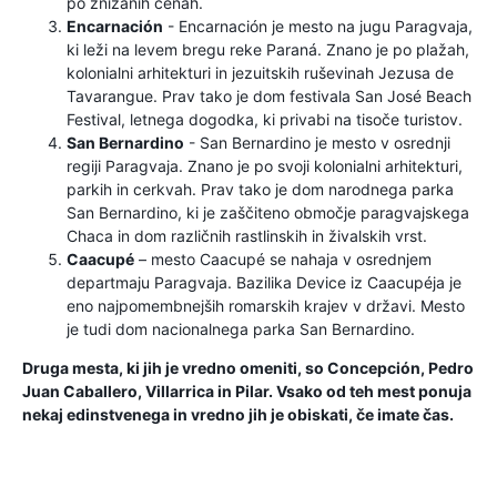
po znižanih cenah.
Encarnación
- Encarnación je mesto na jugu Paragvaja,
ki leži na levem bregu reke Paraná. Znano je po plažah,
kolonialni arhitekturi in jezuitskih ruševinah Jezusa de
Tavarangue. Prav tako je dom festivala San José Beach
Festival, letnega dogodka, ki privabi na tisoče turistov.
San Bernardino
- San Bernardino je mesto v osrednji
regiji Paragvaja. Znano je po svoji kolonialni arhitekturi,
parkih in cerkvah. Prav tako je dom narodnega parka
San Bernardino, ki je zaščiteno območje paragvajskega
Chaca in dom različnih rastlinskih in živalskih vrst.
Caacupé
– mesto Caacupé se nahaja v osrednjem
departmaju Paragvaja. Bazilika Device iz Caacupéja je
eno najpomembnejših romarskih krajev v državi. Mesto
je tudi dom nacionalnega parka San Bernardino.
Druga mesta, ki jih je vredno omeniti, so Concepción, Pedro
Juan Caballero, Villarrica in Pilar. Vsako od teh mest ponuja
nekaj edinstvenega in vredno jih je obiskati, če imate čas.