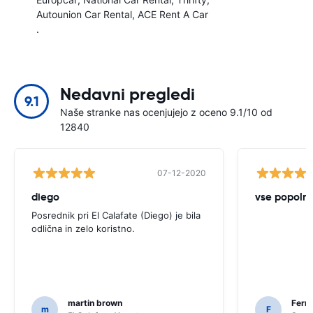
Autounion Car Rental
ACE Rent A Car
.
Nedavni pregledi
9.1
Naše stranke nas ocenjujejo z oceno 9.1/10 od
12840
07-12-2020
diego
vse popoln
Posrednik pri El Calafate (Diego) je bila
odlična in zelo koristno.
martin brown
Fern
m
F