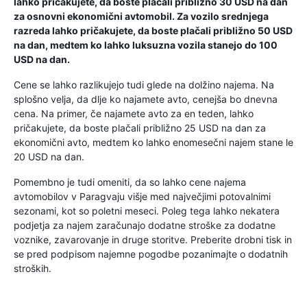
lahko pričakujete, da boste plačali približno 30 USD na dan
za osnovni ekonomični avtomobil. Za vozilo srednjega
razreda lahko pričakujete, da boste plačali približno 50 USD
na dan, medtem ko lahko luksuzna vozila stanejo do 100
USD na dan.
Cene se lahko razlikujejo tudi glede na dolžino najema. Na
splošno velja, da dlje ko najamete avto, cenejša bo dnevna
cena. Na primer, če najamete avto za en teden, lahko
pričakujete, da boste plačali približno 25 USD na dan za
ekonomični avto, medtem ko lahko enomesečni najem stane le
20 USD na dan.
Pomembno je tudi omeniti, da so lahko cene najema
avtomobilov v Paragvaju višje med največjimi potovalnimi
sezonami, kot so poletni meseci. Poleg tega lahko nekatera
podjetja za najem zaračunajo dodatne stroške za dodatne
voznike, zavarovanje in druge storitve. Preberite drobni tisk in
se pred podpisom najemne pogodbe pozanimajte o dodatnih
stroških.