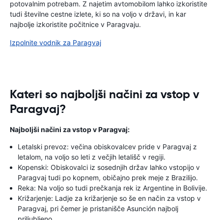
potovalnim potrebam. Z najetim avtomobilom lahko izkoristite
tudi številne cestne izlete, ki so na voljo v državi, in kar
najbolje izkoristite počitnice v Paragvaju.
Izpolnite vodnik za Paragvaj
Kateri so najboljši načini za vstop v
Paragvaj?
Najboljši načini za vstop v Paragvaj:
Letalski prevoz: večina obiskovalcev pride v Paragvaj z
letalom, na voljo so leti z večjih letališč v regiji.
Kopenski: Obiskovalci iz sosednjih držav lahko vstopijo v
Paragvaj tudi po kopnem, običajno prek meje z Brazilijo.
Reka: Na voljo so tudi prečkanja rek iz Argentine in Bolivije.
Križarjenje: Ladje za križarjenje so še en način za vstop v
Paragvaj, pri čemer je pristanišče Asunción najbolj
priljubljeno.