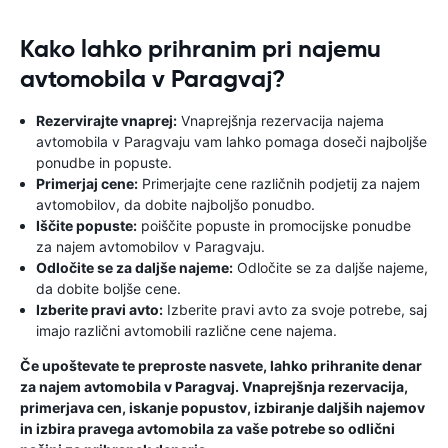
Kako lahko prihranim pri najemu
avtomobila v Paragvaj?
Rezervirajte vnaprej:
Vnaprejšnja rezervacija najema
avtomobila v Paragvaju vam lahko pomaga doseči najboljše
ponudbe in popuste.
Primerjaj cene:
Primerjajte cene različnih podjetij za najem
avtomobilov, da dobite najboljšo ponudbo.
Iščite popuste:
poiščite popuste in promocijske ponudbe
za najem avtomobilov v Paragvaju.
Odločite se za daljše najeme:
Odločite se za daljše najeme,
da dobite boljše cene.
Izberite pravi avto:
Izberite pravi avto za svoje potrebe, saj
imajo različni avtomobili različne cene najema.
Če upoštevate te preproste nasvete, lahko prihranite denar
za najem avtomobila v Paragvaj. Vnaprejšnja rezervacija,
primerjava cen, iskanje popustov, izbiranje daljših najemov
in izbira pravega avtomobila za vaše potrebe so odlični