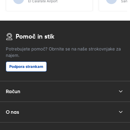
El Calafate Airport
Santi
Pomoč in stik
Potrebujete pomoč? Obrnite se na naše strokovnjake za
najem.
Podpora strankam
Račun
O nas