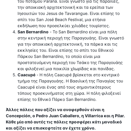
του ποταμού Paraná. Είναι γνωστό για τις παραλίες,
την αποικιακή αρχιτεκτονική και τα ερείπια των
Ιησουιτών του Jesus de Tavarangue. Είναι επίσης το
σπίτι του San José Beach Festival, μια ετήσια
εκδήλωση που προσελκύει χιλιάδες τουρίστες.
San Bernardino
- Το San Bernardino είναι μια πόλη
στην κεντρική περιοχή της Παραγουάης. Είναι γνωστό
για την αποικιακή αρχιτεκτονική, τα πάρκα και τις
εκκλησίες του. Είναι επίσης το σπίτι του Εθνικού
Πάρκου San Bernardino, το οποίο είναι μια
προστατευόμενη περιοχή του Τσάκο της Παραγουάης
και φιλοξενεί μια ποικιλία χλωρίδας και πανίδας.
Caacupé
- Η πόλη Caacupé βρίσκεται στο κεντρικό
τμήμα της Παραγουάης. Η Βασιλική της Παναγίας του
Caacupé είναι ένας από τους σημαντικότερους
τόπους προσκυνήματος στη χώρα. Η πόλη φιλοξενεί
επίσης το Εθνικό Πάρκο San Bernardino.
Άλλες πόλεις που αξίζει να αναφερθούν είναι η
Concepción, ο Pedro Juan Caballero, η Villarrica και η Pilar.
Κάθε μία από αυτές τις πόλεις προσφέρει κάτι μοναδικό
και αξίζει να επισκεφτείτε αν έχετε χρόνο.