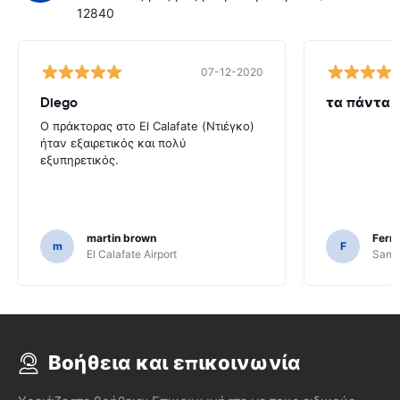
12840
07-12-2020
Diego
τα πάντα 
Ο πράκτορας στο El Calafate (Ντιέγκο)
ήταν εξαιρετικός και πολύ
εξυπηρετικός.
martin brown
Fern
m
F
El Calafate Airport
Santi
Βοήθεια και επικοινωνία