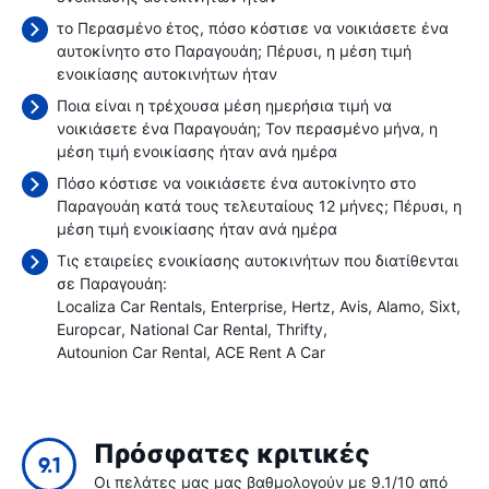
το Περασμένο έτος, πόσο κόστισε να νοικιάσετε ένα
αυτοκίνητο στο Παραγουάη; Πέρυσι, η μέση τιμή
ενοικίασης αυτοκινήτων ήταν
Ποια είναι η τρέχουσα μέση ημερήσια τιμή να
νοικιάσετε ένα Παραγουάη; Τον περασμένο μήνα, η
μέση τιμή ενοικίασης ήταν
ανά ημέρα
Πόσο κόστισε να νοικιάσετε ένα αυτοκίνητο στο
Παραγουάη κατά τους τελευταίους 12 μήνες; Πέρυσι, η
μέση τιμή ενοικίασης ήταν
ανά ημέρα
Τις εταιρείες ενοικίασης αυτοκινήτων που διατίθενται
σε Παραγουάη:
Localiza Car Rentals
Enterprise
Hertz
Avis
Alamo
Sixt
Europcar
National Car Rental
Thrifty
Autounion Car Rental
ACE Rent A Car
Πρόσφατες κριτικές
9.1
Οι πελάτες μας μας βαθμολογούν με 9.1/10 από