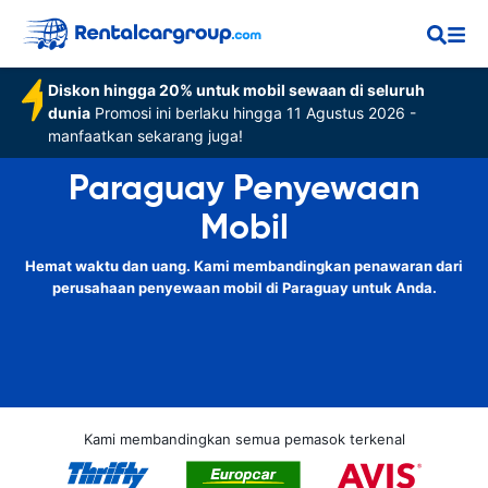
Diskon hingga 20% untuk mobil sewaan di seluruh
dunia
Promosi ini berlaku hingga 11 Agustus 2026 -
manfaatkan sekarang juga!
Paraguay Penyewaan
Mobil
Hemat waktu dan uang. Kami membandingkan penawaran dari
perusahaan penyewaan mobil di Paraguay untuk Anda.
Kami membandingkan semua pemasok terkenal