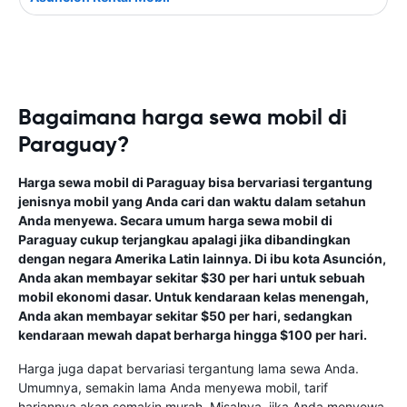
Bagaimana harga sewa mobil di
Paraguay?
Harga sewa mobil di Paraguay bisa bervariasi tergantung
jenisnya mobil yang Anda cari dan waktu dalam setahun
Anda menyewa. Secara umum harga sewa mobil di
Paraguay cukup terjangkau apalagi jika dibandingkan
dengan negara Amerika Latin lainnya. Di ibu kota Asunción,
Anda akan membayar sekitar $30 per hari untuk sebuah
mobil ekonomi dasar. Untuk kendaraan kelas menengah,
Anda akan membayar sekitar $50 per hari, sedangkan
kendaraan mewah dapat berharga hingga $100 per hari.
Harga juga dapat bervariasi tergantung lama sewa Anda.
Umumnya, semakin lama Anda menyewa mobil, tarif
hariannya akan semakin murah. Misalnya, jika Anda menyewa