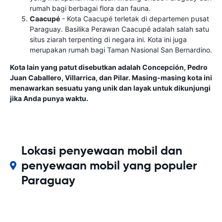
rumah bagi berbagai flora dan fauna.
Caacupé
- Kota Caacupé terletak di departemen pusat
Paraguay. Basilika Perawan Caacupé adalah salah satu
situs ziarah terpenting di negara ini. Kota ini juga
merupakan rumah bagi Taman Nasional San Bernardino.
Kota lain yang patut disebutkan adalah Concepción, Pedro
Juan Caballero, Villarrica, dan Pilar. Masing-masing kota ini
menawarkan sesuatu yang unik dan layak untuk dikunjungi
jika Anda punya waktu.
Lokasi penyewaan mobil dan
penyewaan mobil yang populer
Paraguay