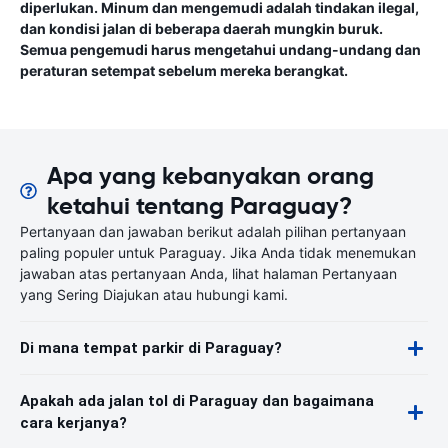
diperlukan. Minum dan mengemudi adalah tindakan ilegal,
dan kondisi jalan di beberapa daerah mungkin buruk.
Semua pengemudi harus mengetahui undang-undang dan
peraturan setempat sebelum mereka berangkat.
Apa yang kebanyakan orang
ketahui tentang Paraguay?
Pertanyaan dan jawaban berikut adalah pilihan pertanyaan
paling populer untuk Paraguay. Jika Anda tidak menemukan
jawaban atas pertanyaan Anda, lihat halaman Pertanyaan
yang Sering Diajukan atau hubungi kami.
Di mana tempat parkir di Paraguay?
Apakah ada jalan tol di Paraguay dan bagaimana
cara kerjanya?