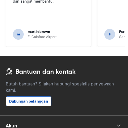
dan sangat membantu.
martin brown
Fern
m
F
El Calafate Airport
Santi
Bantuan dan kontak
Butuh bantuan? Silakan hubungi spesialis penyewaan
kami.
Dukungan pelanggan
Akun