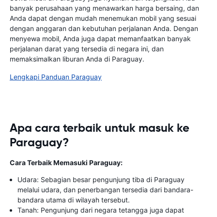
banyak perusahaan yang menawarkan harga bersaing, dan
Anda dapat dengan mudah menemukan mobil yang sesuai
dengan anggaran dan kebutuhan perjalanan Anda. Dengan
menyewa mobil, Anda juga dapat memanfaatkan banyak
perjalanan darat yang tersedia di negara ini, dan
memaksimalkan liburan Anda di Paraguay.
Lengkapi Panduan Paraguay
Apa cara terbaik untuk masuk ke
Paraguay?
Cara Terbaik Memasuki Paraguay:
Udara: Sebagian besar pengunjung tiba di Paraguay
melalui udara, dan penerbangan tersedia dari bandara-
bandara utama di wilayah tersebut.
Tanah: Pengunjung dari negara tetangga juga dapat