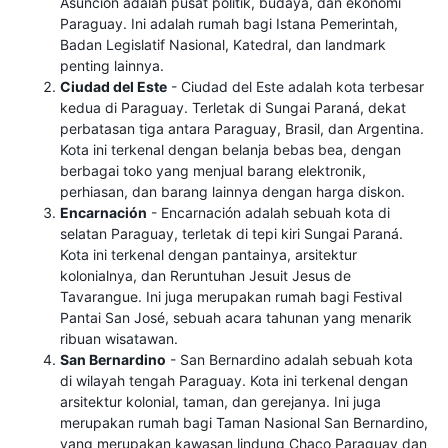
Asunción adalah pusat politik, budaya, dan ekonomi
Paraguay. Ini adalah rumah bagi Istana Pemerintah,
Badan Legislatif Nasional, Katedral, dan landmark
penting lainnya.
Ciudad del Este
- Ciudad del Este adalah kota terbesar
kedua di Paraguay. Terletak di Sungai Paraná, dekat
perbatasan tiga antara Paraguay, Brasil, dan Argentina.
Kota ini terkenal dengan belanja bebas bea, dengan
berbagai toko yang menjual barang elektronik,
perhiasan, dan barang lainnya dengan harga diskon.
Encarnación
- Encarnación adalah sebuah kota di
selatan Paraguay, terletak di tepi kiri Sungai Paraná.
Kota ini terkenal dengan pantainya, arsitektur
kolonialnya, dan Reruntuhan Jesuit Jesus de
Tavarangue. Ini juga merupakan rumah bagi Festival
Pantai San José, sebuah acara tahunan yang menarik
ribuan wisatawan.
San Bernardino
- San Bernardino adalah sebuah kota
di wilayah tengah Paraguay. Kota ini terkenal dengan
arsitektur kolonial, taman, dan gerejanya. Ini juga
merupakan rumah bagi Taman Nasional San Bernardino,
yang merupakan kawasan lindung Chaco Paraguay dan