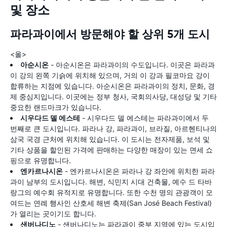
및 장소
파라과이에서 방문해야 할 상위 5개 도시
<올>
아순시온
- 아순시온은 파라과이의 수도입니다. 이곳은 파라과
이 강의 왼쪽 기슭에 위치해 있으며, 거의 이 강과 필코마요 강이
합류하는 지점에 있습니다. 아순시온은 파라과이의 정치, 문화, 경
제 중심지입니다. 이곳에는 정부 청사, 국회의사당, 대성당 및 기타
중요한 랜드마크가 있습니다.
시우다드 델 에스테
- 시우다드 델 에스테는 파라과이에서 두
번째로 큰 도시입니다. 파라나 강, 파라과이, 브라질, 아르헨티나의
삼국 국경 근처에 위치해 있습니다. 이 도시는 전자제품, 보석 및
기타 상품을 할인된 가격에 판매하는 다양한 매장이 있는 면세 쇼
핑으로 유명합니다.
엔카르나시온
- 엔카르나시온은 파라나 강 좌안에 위치한 파라
과이 남부의 도시입니다. 해변, 식민지 시대 건축물, 예수 드 타바
랑그의 예수회 유적지로 유명합니다. 또한 수천 명의 관광객이 모
여드는 연례 행사인 산호세 해변 축제(San José Beach Festival)
가 열리는 곳이기도 합니다.
샌버나디노
- 샌버나디노는 파라과이 중부 지역에 있는 도시입