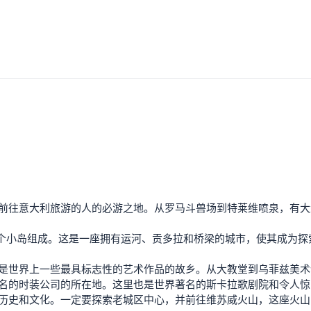
何前往意大利旅游的人的必游之地。从罗马斗兽场到特莱维喷泉，有
18 个小岛组成。这是一座拥有运河、贡多拉和桥梁的城市，使其成
也是世界上一些最具标志性的艺术作品的故乡。从大教堂到乌菲兹美
盛名的时装公司的所在地。这里也是世界著名的斯卡拉歌剧院和令人
的历史和文化。一定要探索老城区中心，并前往维苏威火山，这座火