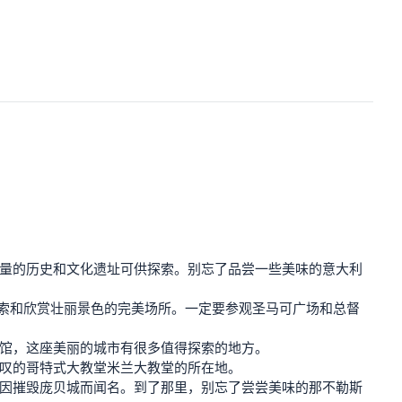
大量的历史和文化遗址可供探索。别忘了品尝一些美味的意大利
为探索和欣赏壮丽景色的完美场所。一定要参观圣马可广场和总督
术馆，这座美丽的城市有很多值得探索的地方。
惊叹的哥特式大教堂米兰大教堂的所在地。
山因摧毁庞贝城而闻名。到了那里，别忘了尝尝美味的那不勒斯