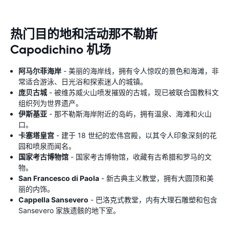
热门目的地和活动那不勒斯
Capodichino 机场
阿马尔菲海岸
- 美丽的海岸线，拥有令人惊叹的景色和海滩，非
常适合游泳、日光浴和探索迷人的城镇。
庞贝古城
- 被维苏威火山喷发摧毁的古城，现已被联合国教科文
组织列为世界遗产。
伊斯基亚
- 那不勒斯海岸附近的岛屿，拥有温泉、海滩和火山
口。
卡塞塔皇宫
- 建于 18 世纪的宏伟宫殿，以其令人印象深刻的花
园和喷泉而闻名。
国家考古博物馆
- 国家考古博物馆，收藏有古希腊和罗马的文
物。
San Francesco di Paola
- 新古典主义教堂，拥有大圆顶和美
丽的内饰。
Cappella Sansevero
- 巴洛克式教堂，内有大理石雕塑和包含
Sansevero 家族遗​​骸的地下室。