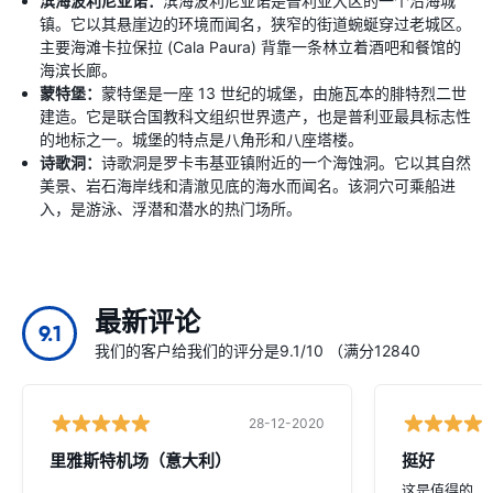
滨海波利尼亚诺：
滨海波利尼亚诺是普利亚大区的一个沿海城
镇。它以其悬崖边的环境而闻名，狭窄的街道蜿蜒穿过老城区。
主要海滩卡拉保拉 (Cala Paura) 背靠一条林立着酒吧和餐馆的
海滨长廊。
蒙特堡：
蒙特堡是一座 13 世纪的城堡，由施瓦本的腓特烈二世
建造。它是联合国教科文组织世界遗产，也是普利亚最具标志性
的地标之一。城堡的特点是八角形和八座塔楼。
诗歌洞：
诗歌洞是罗卡韦基亚镇附近的一个海蚀洞。它以其自然
美景、岩石海岸线和清澈见底的海水而闻名。该洞穴可乘船进
入，是游泳、浮潜和潜水的热门场所。
最新评论
9.1
我们的客户给我们的评分是9.1/10 （满分12840
28-12-2020
里雅斯特机场（意大利）
挺好
这是值得的，