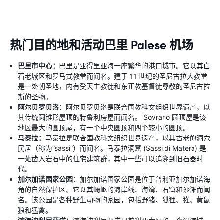
热门目的地和活动巴里 Palese 机场
巴里市中心：
巴里是亚得里亚海一座繁华的港口城市。它以其白
石老城区和罗马式教堂而闻名。建于 11 世纪的圣尼古拉大教堂
是一处朝圣地，内有受天主教徒和东正教基督徒尊敬的圣尼古拉
斯的圣物。
阿尔贝罗贝洛：
阿尔贝罗贝洛是联合国教科文组织世界遗产，以
其传统圆锥形屋顶的特鲁利房屋而闻名。 Sovrano 圆顶屋是该
地区最大的圆顶屋，有一个中央圆顶和四个较小的圆顶。
马泰拉：
马泰拉是联合国教科文组织世界遗产，以其古老的洞穴
民居（称为“sassi”）而闻名。马泰拉洞窟 (Sassi di Matera) 是
一处凿入岩石中的住宅建筑群，其中一些可以追溯到旧石器时
代。
加尔加诺国家公园：
加尔加诺国家公园是位于普利亚加尔加诺海
角的自然保护区。它以其崎岖的海岸线、海湾、石窟和沙滩而闻
名。该公园是各种野生动物的家园，包括野猪、狐狸、獾、黄鼠
狼和猛禽。