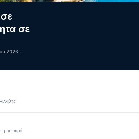
 σε
ητα σε
ου 2026 -
ραλαβής
η προσφορά.