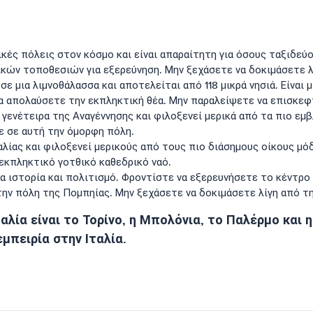
ικές πόλεις στον κόσμο και είναι απαραίτητη για όσους ταξιδεύ
ικών τοποθεσιών για εξερεύνηση. Μην ξεχάσετε να δοκιμάσετε λί
 σε μια λιμνοθάλασσα και αποτελείται από 118 μικρά νησιά. Είναι 
 να απολαύσετε την εκπληκτική θέα. Μην παραλείψετε να επισκεφ
γενέτειρα της Αναγέννησης και φιλοξενεί μερικά από τα πιο εμ
ε σε αυτή την όμορφη πόλη.
αλίας και φιλοξενεί μερικούς από τους πιο διάσημους οίκους μό
 εκπληκτικό γοτθικό καθεδρικό ναό.
α ιστορία και πολιτισμό. Φροντίστε να εξερευνήσετε το κέντρο 
ν πόλη της Πομπηίας. Μην ξεχάσετε να δοκιμάσετε λίγη από τη
αλία είναι το Τορίνο, η Μπολόνια, το Παλέρμο και 
μπειρία στην Ιταλία.