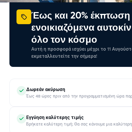
Έως και 20% έκπτωση
ενοικιαζόμενα αυτοκίν
όλο τον κόσμο
Αυτή η προσφορά ισχύει μέχρι το 11 Αυγούστ
εκμεταλλευτείτε την σήμερα!
Δωρεάν ακύρωση
Έως 48 ώρες πριν από την προγραμματισμένη ώρα πα
Εγγύηση καλύτερης τιμής
Βρήκατε καλύτερη τιμή; Θα σας κάνουμε μια καλύτερ