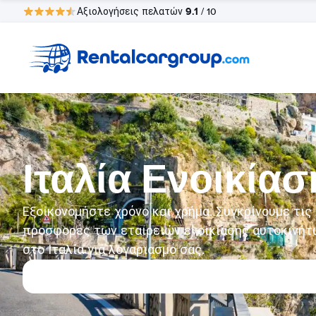
9.1
Αξιολογήσεις πελατών
/ 10
Ιταλία Ενοικία
Εξοικονομήστε χρόνο και χρήμα. Συγκρίνουμε τις
προσφορές των εταιρειών ενοικίασης αυτοκινήτ
στο Ιταλία για λογαριασμό σας.