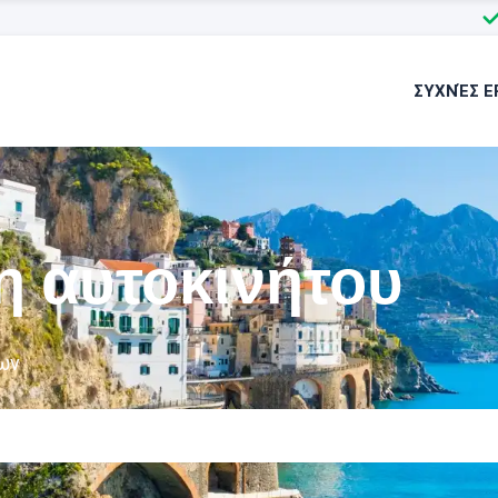
ΣΥΧΝΈΣ Ε
ση αυτοκινήτου
ων