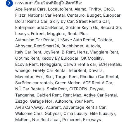
การรถเช่าเป็นบริษัทที่มีอยู่ในอิตาลีคือ:
Ace Rental Cars
LocautoRent
Alamo
Thrifty
OtoQ
Flizzr
National Car Rental
Centauro
Budget
Europcar
Dollar Rent a Car
Sicily by Car
Street Rent a Car
Enterprise
addCarRental
Goldcar Key'n Go
Record Go
Leasys
Felirent
Maggiore
RentalPlus
Autounion Car Rental
U-Save Auto Rental
Goldcar
Abbycar
RentSmart24
Buchbinder
Autovia
Italy Car Rent
JoyRent
B-Rent
Hertz
Viaggiare Rent
Optimo Rent
Keddy By Europcar
OK Mobility
Ecovia Rent
Noleggiare
Carwiz rent a car
ECH rentals
wheego
FireFly Car Rental
InterRent
Drivalia
Moventur
Avis
Sixt
Target Rent
Rhodium Car Rental
SurPrice car rentals
Green Motion
ACE Rent A Car
NÜ Car Rentals
Smile Rent
CITROEN
Dryyve
Tangerine
Galdieri Rent
Rent Max
Active Car Rental
Zezgo
Garage No1
Autonom
Your Rent
AVIS Car-Away
Acarent
Advantage Rent a Car
Welcome Cars
Gobycar
Cima Luxury
Elite (Luxury)
McRent
Nur Rent a car
Primerent
Flexways