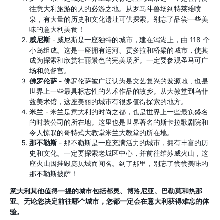
往意大利旅游的人的必游之地。从罗马斗兽场到特莱维喷
泉，有大量的历史和文化遗址可供探索。别忘了品尝一些美
味的意大利美食！
威尼斯
- 威尼斯是一座独特的城市，建在泻湖上，由 118 个
小岛组成。这是一座拥有运河、贡多拉和桥梁的城市，使其
成为探索和欣赏壮丽景色的完美场所。一定要参观圣马可广
场和总督宫。
佛罗伦萨
- 佛罗伦萨被广泛认为是文艺复兴的发源地，也是
世界上一些最具标志性的艺术作品的故乡。从大教堂到乌菲
兹美术馆，这座美丽的城市有很多值得探索的地方。
米兰
- 米兰是意大利的时尚之都，也是世界上一些最负盛名
的时装公司的所在地。这里也是世界著名的斯卡拉歌剧院和
令人惊叹的哥特式大教堂米兰大教堂的所在地。
那不勒斯
- 那不勒斯是一座充满活力的城市，拥有丰富的历
史和文化。一定要探索老城区中心，并前往维苏威火山，这
座火山因摧毁庞贝城而闻名。到了那里，别忘了尝尝美味的
那不勒斯披萨！
意大利其他值得一提的城市包括都灵、博洛尼亚、巴勒莫和热那
亚。无论您决定前往哪个城市，您都一定会在意大利获得难忘的体
验。