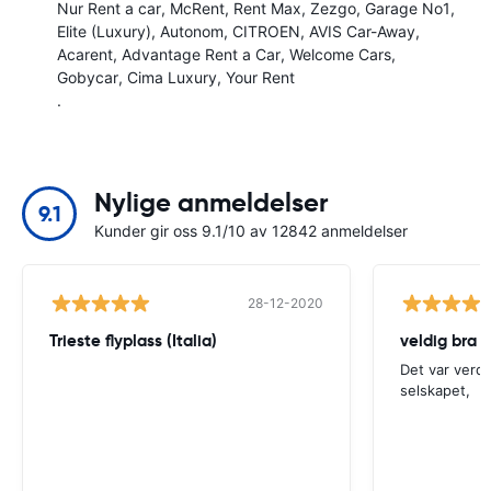
Nur Rent a car
McRent
Rent Max
Zezgo
Garage No1
Elite (Luxury)
Autonom
CITROEN
AVIS Car-Away
Acarent
Advantage Rent a Car
Welcome Cars
Gobycar
Cima Luxury
Your Rent
.
Nylige anmeldelser
9.1
Kunder gir oss 9.1/10 av 12842 anmeldelser
28-12-2020
Trieste flyplass (Italia)
veldig bra
Det var verdt
selskapet,