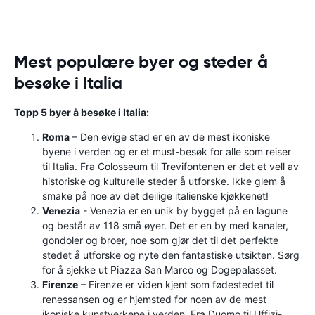
Mest populære byer og steder å
besøke i Italia
Topp 5 byer å besøke i Italia:
Roma
– Den evige stad er en av de mest ikoniske
byene i verden og er et must-besøk for alle som reiser
til Italia. Fra Colosseum til Trevifontenen er det et vell av
historiske og kulturelle steder å utforske. Ikke glem å
smake på noe av det deilige italienske kjøkkenet!
Venezia
- Venezia er en unik by bygget på en lagune
og består av 118 små øyer. Det er en by med kanaler,
gondoler og broer, noe som gjør det til det perfekte
stedet å utforske og nyte den fantastiske utsikten. Sørg
for å sjekke ut Piazza San Marco og Dogepalasset.
Firenze
– Firenze er viden kjent som fødestedet til
renessansen og er hjemsted for noen av de mest
ikoniske kunstverkene i verden. Fra Duomo til Uffizi-