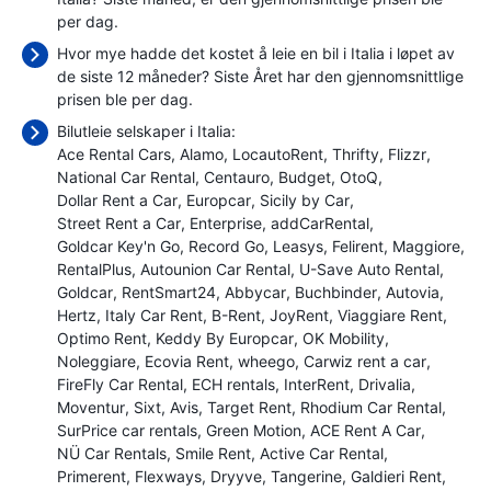
per dag.
Hvor mye hadde det kostet å leie en bil i Italia i løpet av
de siste 12 måneder? Siste Året har den gjennomsnittlige
prisen ble
per dag.
Bilutleie selskaper i Italia:
Ace Rental Cars
Alamo
LocautoRent
Thrifty
Flizzr
National Car Rental
Centauro
Budget
OtoQ
Dollar Rent a Car
Europcar
Sicily by Car
Street Rent a Car
Enterprise
addCarRental
Goldcar Key'n Go
Record Go
Leasys
Felirent
Maggiore
RentalPlus
Autounion Car Rental
U-Save Auto Rental
Goldcar
RentSmart24
Abbycar
Buchbinder
Autovia
Hertz
Italy Car Rent
B-Rent
JoyRent
Viaggiare Rent
Optimo Rent
Keddy By Europcar
OK Mobility
Noleggiare
Ecovia Rent
wheego
Carwiz rent a car
FireFly Car Rental
ECH rentals
InterRent
Drivalia
Moventur
Sixt
Avis
Target Rent
Rhodium Car Rental
SurPrice car rentals
Green Motion
ACE Rent A Car
NÜ Car Rentals
Smile Rent
Active Car Rental
Primerent
Flexways
Dryyve
Tangerine
Galdieri Rent