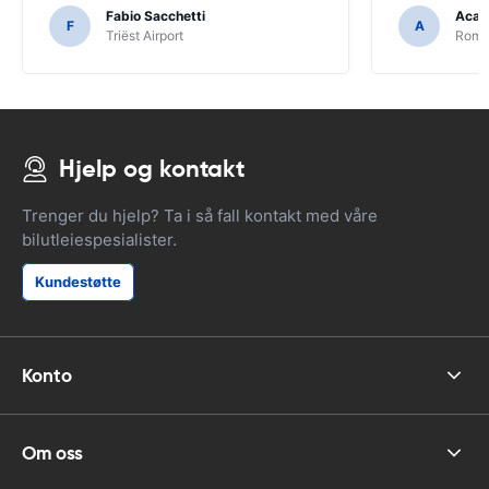
Fabio Sacchetti
Acac
F
A
Triëst Airport
Rome 
Hjelp og kontakt
Trenger du hjelp? Ta i så fall kontakt med våre
bilutleiespesialister.
Kundestøtte
Konto
Om oss