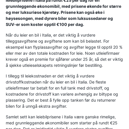
leiebilprisene i Italia på rundt €25 per dag for en
grunnleggende økonomibil, med prisene økende for større
og mer luksuriøse kjøretøy. Prisene kan også øke i
høysesongen, med dyrere biler som luksussedaner og
SUV-er som koster opptil €100 per dag.
Når du leier en bil i Italia, er det viktig å vurdere
tilleggsavgiftene og avgiftene som kan bli belastet. For
eksempel kan flyplassavgifter og avgifter legge til opptil 20 %
eller mer av den totale kostnaden for leie. Noen utleiefirmaer
krever også en premie for sjåfører under 25 år, så det er viktig
å sjekke utleieselskapets retningslinjer før bestilling.
I tillegg til leiekostnaden er det viktig å vurdere
drivstoffkostnaden når du leier en bil i Italia. De fleste
utleiefirmaer tar betalt for en full tank med drivstoff, og
kostnadene for drivstoff kan variere avhengig av biltype og
plassering. Det er best å fylle opp tanken før du returnerer
bilen for å unngå ekstra avgifter.
Samlet sett kan leiebilprisene i Italia være ganske rimelige,
med grunnleggende økonomibiler som starter på rundt €25
per dag. Det er imidlertid viktig å vurdere ekstra avgifter,