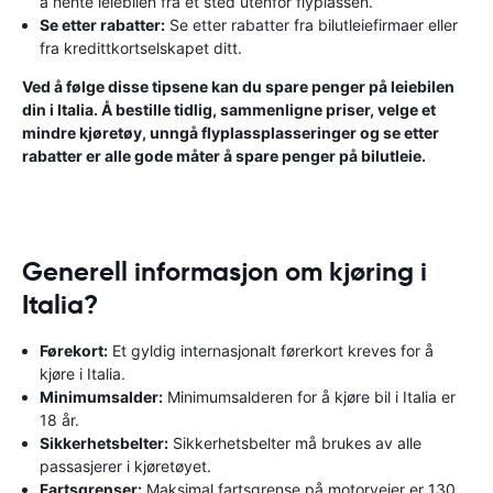
å hente leiebilen fra et sted utenfor flyplassen.
Se etter rabatter:
Se etter rabatter fra bilutleiefirmaer eller
fra kredittkortselskapet ditt.
Ved å følge disse tipsene kan du spare penger på leiebilen
din i Italia. Å bestille tidlig, sammenligne priser, velge et
mindre kjøretøy, unngå flyplassplasseringer og se etter
rabatter er alle gode måter å spare penger på bilutleie.
Generell informasjon om kjøring i
Italia?
Førekort:
Et gyldig internasjonalt førerkort kreves for å
kjøre i Italia.
Minimumsalder:
Minimumsalderen for å kjøre bil i Italia er
18 år.
Sikkerhetsbelter:
Sikkerhetsbelter må brukes av alle
passasjerer i kjøretøyet.
Fartsgrenser:
Maksimal fartsgrense på motorveier er 130