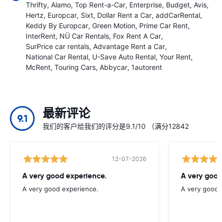
Thrifty
Alamo
Top Rent-a-Car
Enterprise
Budget
Avis
Hertz
Europcar
Sixt
Dollar Rent a Car
addCarRental
Keddy By Europcar
Green Motion
Prime Car Rent
InterRent
NÜ Car Rentals
Fox Rent A Car
SurPrice car rentals
Advantage Rent a Car
National Car Rental
U-Save Auto Rental
Your Rent
McRent
Touring Cars
Abbycar
1autorent
最新评论
9.1
我们的客户给我们的评分是9.1/10 （满分12842
12-07-2026
A very good experience.
A very good
A very good experience.
A very good 