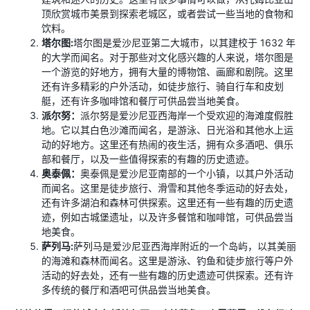
顶欣赏城市美景到探索老城区，或者尝试一些当地的食物和
饮料。
塔尔图:
塔尔图是爱沙尼亚第二大城市，以其建校于 1632 年
的大学而闻名。对于那些对文化感兴趣的人来说，塔尔图是
一个游览的好地方，拥有大量的博物馆、画廊和剧院。这里
还有许多精彩的户外活动，如徒步旅行、骑自行车和皮划
艇，还有许多咖啡馆和餐厅可供品尝当地美食。
派尔努：
派尔努是爱沙尼亚西海岸一个受欢迎的海滩度假胜
地。它以其白色沙滩而闻名，是游泳、日光浴和其他水上运
动的好地方。这里还有热闹的夜生活，拥有众多酒吧、俱乐
部和餐厅，以及一些值得探索的有趣的历史遗迹。
奥泰佩：
奥泰佩是爱沙尼亚南部的一个小镇，以其户外活动
而闻名。这里是徒步旅行、滑雪和其他冬季运动的好去处，
还有许多湖泊和森林可供探索。这里还有一些有趣的历史遗
迹，例如古城堡遗址，以及许多餐馆和咖啡馆，可供品尝当
地美食。
萨列马:
萨列马是爱沙尼亚西海岸附近的一个岛屿，以其美丽
的海滩和森林而闻名。这里是游泳、钓鱼和徒步旅行等户外
活动的好去处，还有一些有趣的历史遗迹可供探索。还有许
多传统的餐厅和酒吧可供品尝当地美食。