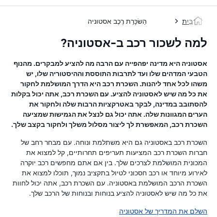
בַּיִת
הַשׂכָּרַת רֶכֶב אסטוניה
למה לשכור רכב ב-אסטוניה?
אסטוניה היא מדינה יפהפייה עם הרבה מה להציע למבקרים. מהנוף
הטבעי המדהים שלו ועד לתרבות התוססת וההיסטוריה שלו, יש
משהו לכל אחד ליהנות. השכרת רכב היא הדרך המושלמת לחקור
את כל מה שיש לאסטוניה להציע. עם השכרת רכב, אתה יכול בקלות
להסתובב במדינה, לבקר באטרקציות הרבות שלה ולחקור את
הערים המגוונות שלה. אתה יכול גם לנצל את הגמישות שמציעה
השכרת רכב, המאפשרת לך ליצור מסלול משלך ולחקור בקצב שלך.
השכרת רכב באסטוניה גם היא משתלמת ונוחה. עם מבחר רחב של
חברות השכרת רכב המציעות תעריפים תחרותיים, קל למצוא את
המכונית המושלמת לצרכים שלך. בין אם אתם מחפשים רכב יוקרה
לאירוע מיוחד או רכב חסכוני לטיול בתקציב נמוך, תוכלו למצוא את
השכרת הרכב המושלמת באסטוניה. עם השכרת רכב, אתה יכול לחוות
את כל מה שיש לאסטוניה להציע בנוחות ובנוחות של הרכב שלך.
השלם את המדריך של אסטוניה