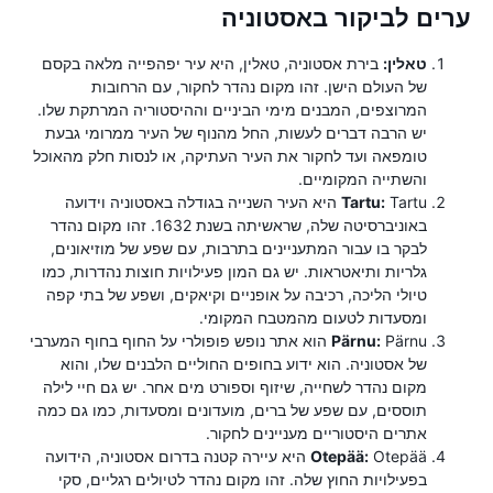
ערים לביקור באסטוניה
טאלין:
בירת אסטוניה, טאלין, היא עיר יפהפייה מלאה בקסם
של העולם הישן. זהו מקום נהדר לחקור, עם הרחובות
המרוצפים, המבנים מימי הביניים וההיסטוריה המרתקת שלו.
יש הרבה דברים לעשות, החל מהנוף של העיר ממרומי גבעת
טומפאה ועד לחקור את העיר העתיקה, או לנסות חלק מהאוכל
והשתייה המקומיים.
Tartu:
Tartu היא העיר השנייה בגודלה באסטוניה וידועה
באוניברסיטה שלה, שראשיתה בשנת 1632. זהו מקום נהדר
לבקר בו עבור המתעניינים בתרבות, עם שפע של מוזיאונים,
גלריות ותיאטראות. יש גם המון פעילויות חוצות נהדרות, כמו
טיולי הליכה, רכיבה על אופניים וקיאקים, ושפע של בתי קפה
ומסעדות לטעום מהמטבח המקומי.
Pärnu:
Pärnu הוא אתר נופש פופולרי על החוף בחוף המערבי
של אסטוניה. הוא ידוע בחופים החוליים הלבנים שלו, והוא
מקום נהדר לשחייה, שיזוף וספורט מים אחר. יש גם חיי לילה
תוססים, עם שפע של ברים, מועדונים ומסעדות, כמו גם כמה
אתרים היסטוריים מעניינים לחקור.
Otepää:
Otepää היא עיירה קטנה בדרום אסטוניה, הידועה
בפעילויות החוץ שלה. זהו מקום נהדר לטיולים רגליים, סקי