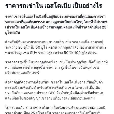
ราคารถเช่าใน เอสโตเนีย เป็นอย่างไร
ราคาเช่ารถในเอสโตเนียขึ้นอยู่กับประเภทของรถที่คุณต้องการเช่า
ระยะเวลาที่คุณต้องการรถ และฤดูกาลเป็นส่วนใหญ่ โดยทั่วไปราคา
เช่ารถในเอสโตเนียค่อนข้างสมเหตุสมผลและมักมีราคาต่ำเพียง 25
ยูโรต่อวัน
สำหรับผู้ที่มองหายานพาหนะขนาดเล็ก เช่น รถคอมแพ็ค ราคาอยู่
ระหว่าง 25 ยูโร ถึง 50 ยูโร ต่อวัน หากคุณกำลังมองหายานพาหนะ
ขนาดใหญ่ เช่น SUV ราคาอยู่ระหว่าง 50 ถึง 100 ยูโรต่อวัน
ราคาอาจสูงขึ้นในช่วงฤดูท่องเที่ยว เช่น ในช่วงฤดูร้อน ซึ่งเป็นช่วงที่
ความต้องการเช่ารถสูงขึ้น ราคาอาจสูงขึ้นในช่วงวันหยุด เช่น
คริสต์มาสและอีสเตอร์
สิ่งสำคัญที่ควรทราบคือบริษัทเช่ารถในเอสโตเนียอาจเรียกเก็บค่า
ธรรมเนียมเพิ่มเติมสำหรับบริการเพิ่มเติม เช่น ไดรเวอร์เพิ่มเติม
ประกันภัย และระบบนำทาง GPS สิ่งสำคัญคือต้องอ่านข้อกำหนด
และเงื่อนไขของสัญญาเช่ารถยนต์อย่างละเอียดก่อนลงนาม
โดยรวมแล้ว ราคาเช่ารถในเอสโตเนียค่อนข้างสมเหตุสมผลและมี
ราคาต่ำสุดเพียง 25 ยูโรต่อวัน ราคาอาจแตกต่างกันไปขึ้นอยู่กับ