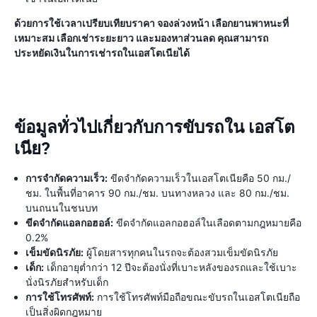
ด้วยการใช้เวลาเปรียบเทียบราคา จองล่วงหน้า เลือกยานพาหนะที่
เหมาะสม เลือกเช่าระยะยาว และมองหาส่วนลด คุณสามารถ
ประหยัดเงินในการเช่ารถในเอสโตเนียได้
ข้อมูลทั่วไปเกี่ยวกับการขับรถใน เอสโต
เนีย?
การจำกัดความเร็ว:
ขีดจำกัดความเร็วในเอสโตเนียคือ 50 กม./
ชม. ในพื้นที่อาคาร 90 กม./ชม. บนทางหลวง และ 80 กม./ชม.
บนถนนในชนบท
ขีดจำกัดแอลกอฮอล์:
ขีดจำกัดแอลกอฮอล์ในเลือดตามกฎหมายคือ
0.2%
เข็มขัดนิรภัย:
ผู้โดยสารทุกคนในรถจะต้องสวมเข็มขัดนิรภัย
เด็ก:
เด็กอายุต่ำกว่า 12 ปีจะต้องนั่งที่เบาะหลังของรถและใช้เบาะ
นั่งนิรภัยสำหรับเด็ก
การใช้โทรศัพท์:
การใช้โทรศัพท์มือถือขณะขับรถในเอสโตเนียถือ
เป็นสิ่งผิดกฎหมาย