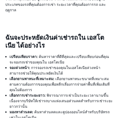
ประเภทของรถที่คุณต้องการเช่า ระยะเวลาที่คุณต้องการรถ และ
ฤดูกาล
ฉันจะประหยัดเงินค่าเช่ารถใน เอสโต
เนีย ได้อย่างไร
เปรียบเทียบราคา:
ค้นหาราคาที่ดีที่สุดและเปรียบเทียบก่อนที่คุณ
จะจองรถเช่าของคุณใน เอสโตเนีย
จองล่วงหน้า:
การจองรถเช่าของคุณในเอสโตเนียล่วงหน้า
สามารถช่วยให้คุณประหยัดเงินได้
เลือกยานพาหนะที่เหมาะสม:
เลือกยานพาหนะขนาดที่เหมาะสม
ตามความต้องการของคุณเพื่อหลีกเลี่ยงการจ่ายค่าพื้นที่เพิ่มเติมที่
คุณไม่ต้องการ
เลือกการเช่าระยะยาว:
พิจารณาการเช่าเป็นระยะเวลานานขึ้น
เนื่องจากบริษัทให้เช่ารถบางแห่งเสนอส่วนลดสำหรับการเช่าระยะ
ยาวกว่านั้น
มองหาส่วนลด:
ค้นหาส่วนลดและคูปองออนไลน์สำหรับบริษัทรถ
เช่าในเอสโตเนีย