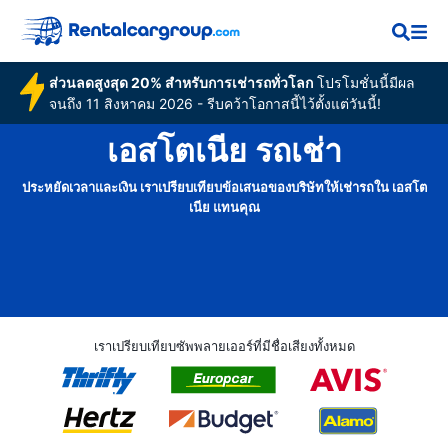
ส่วนลดสูงสุด 20% สำหรับการเช่ารถทั่วโลก
โปรโมชั่นนี้มีผล
จนถึง 11 สิงหาคม 2026 - รีบคว้าโอกาสนี้ไว้ตั้งแต่วันนี้!
เอสโตเนีย รถเช่า
ประหยัดเวลาและเงิน เราเปรียบเทียบข้อเสนอของบริษัทให้เช่ารถใน เอสโต
เนีย แทนคุณ
เราเปรียบเทียบซัพพลายเออร์ที่มีชื่อเสียงทั้งหมด