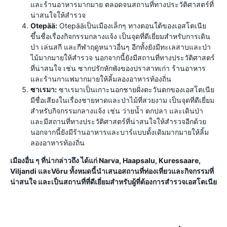
และร้านอาหารมากมาย ตลอดจนสถานที่ทางประวัติศาสตร์ที่
น่าสนใจให้สำรวจ
Otepää:
Otepääเป็นเมืองเล็กๆ ทางตอนใต้ของเอสโตเนีย
ขึ้นชื่อเรื่องกิจกรรมกลางแจ้ง เป็นจุดที่ดีเยี่ยมสำหรับการเดิน
ป่า เล่นสกี และกีฬาฤดูหนาวอื่นๆ อีกทั้งยังมีทะเลสาบและป่า
ไม้มากมายให้สำรวจ นอกจากนี้ยังมีสถานที่ทางประวัติศาสตร์
ที่น่าสนใจ เช่น ซากปรักหักพังของปราสาทเก่า ร้านอาหาร
และร้านกาแฟมากมายให้ลิ้มลองอาหารท้องถิ่น
ซาเรมา:
ซาเรมาเป็นเกาะนอกชายฝั่งตะวันตกของเอสโตเนีย
มีชื่อเสียงในเรื่องชายหาดและป่าไม้ที่สวยงาม เป็นจุดที่ดีเยี่ยม
สำหรับกิจกรรมกลางแจ้ง เช่น ว่ายน้ำ ตกปลา และเดินป่า
และมีสถานที่ทางประวัติศาสตร์ที่น่าสนใจให้สำรวจอีกด้วย
นอกจากนี้ยังมีร้านอาหารและบาร์แบบดั้งเดิมมากมายให้ลิ้ม
ลองอาหารท้องถิ่น
เมืองอื่น ๆ ที่น่ากล่าวถึง ได้แก่ Narva, Haapsalu, Kuressaare,
Viljandi และVõru ทั้งหมดนี้นำเสนอสถานที่ท่องเที่ยวและกิจกรรมที่
น่าสนใจ และเป็นสถานที่ที่ดีเยี่ยมสำหรับผู้ที่ต้องการสำรวจเอสโตเนีย