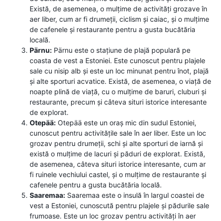
Există, de asemenea, o mulțime de activități grozave în
aer liber, cum ar fi drumeții, ciclism și caiac, și o mulțime
de cafenele și restaurante pentru a gusta bucătăria
locală.
Pärnu:
Pärnu este o stațiune de plajă populară pe
coasta de vest a Estoniei. Este cunoscut pentru plajele
sale cu nisip alb și este un loc minunat pentru înot, plajă
și alte sporturi acvatice. Există, de asemenea, o viață de
noapte plină de viață, cu o mulțime de baruri, cluburi și
restaurante, precum și câteva situri istorice interesante
de explorat.
Otepää:
Otepää este un oraș mic din sudul Estoniei,
cunoscut pentru activitățile sale în aer liber. Este un loc
grozav pentru drumeții, schi și alte sporturi de iarnă și
există o mulțime de lacuri și păduri de explorat. Există,
de asemenea, câteva situri istorice interesante, cum ar
fi ruinele vechiului castel, și o mulțime de restaurante și
cafenele pentru a gusta bucătăria locală.
Saaremaa:
Saaremaa este o insulă în largul coastei de
vest a Estoniei, cunoscută pentru plajele și pădurile sale
frumoase. Este un loc grozav pentru activități în aer