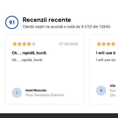
Recenzii recente
9.1
Clienții noștri ne acordă o notă de 9.1/10 din 12840
07-09-2025
Ok.. , rapidă, bună.
I will use b
Ok.. , rapidă, bună.
I will use bo
Vilia
Ionel Muscalu
V
Europ
I
Flizzr Aeroportul Shannon
Charl