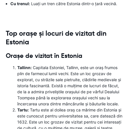
Cu trenul:
Luați un tren către Estonia dintr-o țară vecină.
Top orașe și locuri de vizitat din
Estonia
Orașe de vizitat în Estonia
Tallinn:
Capitala Estoniei, Tallinn, este un oraș frumos
plin de farmecul lumii vechi. Este un loc grozav de
explorat, cu străzile sale pietruite, clădirile medievale și
istoria fascinantă. Există o mulțime de lucruri de făcut,
de la a admira priveliștile orașului de pe vârful Dealului
Toompea până la explorarea orașului vechi sau la
încercarea unora dintre mâncărurile și băuturile locale.
Tartu:
Tartu este al doilea oraș ca mărime din Estonia și
este cunoscut pentru universitatea sa, care datează din
1632. Este un loc grozav de vizitat pentru cei interesați
de cultură, cu o mulțime de muzee, galerii și teatre.