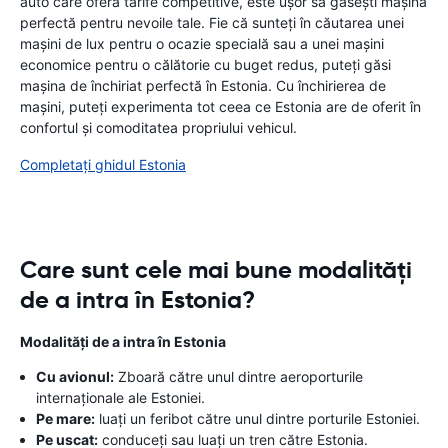
auto care oferă tarife competitive, este ușor să găsești mașina
perfectă pentru nevoile tale. Fie că sunteți în căutarea unei
mașini de lux pentru o ocazie specială sau a unei mașini
economice pentru o călătorie cu buget redus, puteți găsi
mașina de închiriat perfectă în Estonia. Cu închirierea de
mașini, puteți experimenta tot ceea ce Estonia are de oferit în
confortul și comoditatea propriului vehicul.
Completați ghidul Estonia
Care sunt cele mai bune modalități
de a intra în Estonia?
Modalități de a intra în Estonia
Cu avionul:
Zboară către unul dintre aeroporturile
internaționale ale Estoniei.
Pe mare:
luați un feribot către unul dintre porturile Estoniei.
Pe uscat:
conduceți sau luați un tren către Estonia.