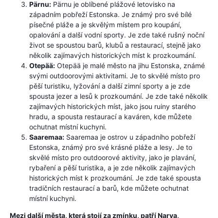
Pärnu:
Pärnu je oblíbené plážové letovisko na
západním pobřeží Estonska. Je známý pro své bílé
písečné pláže a je skvělým místem pro koupání,
opalování a další vodní sporty. Je zde také rušný noční
život se spoustou barů, klubů a restaurací, stejně jako
několik zajímavých historických míst k prozkoumání.
Otepää:
Otepää je malé město na jihu Estonska, známé
svými outdoorovými aktivitami. Je to skvělé místo pro
pěší turistiku, lyžování a další zimní sporty a je zde
spousta jezer a lesů k prozkoumání. Je zde také několik
zajímavých historických míst, jako jsou ruiny starého
hradu, a spousta restaurací a kaváren, kde můžete
ochutnat místní kuchyni.
Saaremaa:
Saaremaa je ostrov u západního pobřeží
Estonska, známý pro své krásné pláže a lesy. Je to
skvělé místo pro outdoorové aktivity, jako je plavání,
rybaření a pěší turistika, a je zde několik zajímavých
historických míst k prozkoumání. Je zde také spousta
tradičních restaurací a barů, kde můžete ochutnat
místní kuchyni.
Mezi další města, která stojí za zmínku, patří Narva,