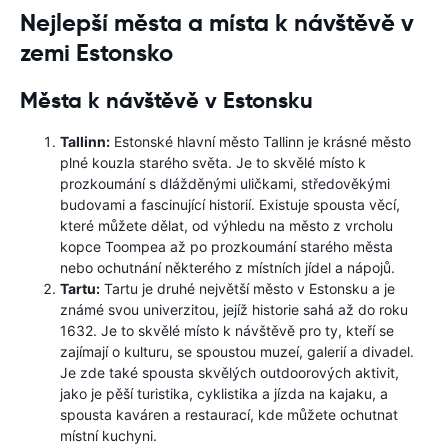
Nejlepší města a místa k návštěvě v
zemi Estonsko
Města k návštěvě v Estonsku
Tallinn:
Estonské hlavní město Tallinn je krásné město
plné kouzla starého světa. Je to skvělé místo k
prozkoumání s dlážděnými uličkami, středověkými
budovami a fascinující historií. Existuje spousta věcí,
které můžete dělat, od výhledu na město z vrcholu
kopce Toompea až po prozkoumání starého města
nebo ochutnání některého z místních jídel a nápojů.
Tartu:
Tartu je druhé největší město v Estonsku a je
známé svou univerzitou, jejíž historie sahá až do roku
1632. Je to skvělé místo k návštěvě pro ty, kteří se
zajímají o kulturu, se spoustou muzeí, galerií a divadel.
Je zde také spousta skvělých outdoorových aktivit,
jako je pěší turistika, cyklistika a jízda na kajaku, a
spousta kaváren a restaurací, kde můžete ochutnat
místní kuchyni.