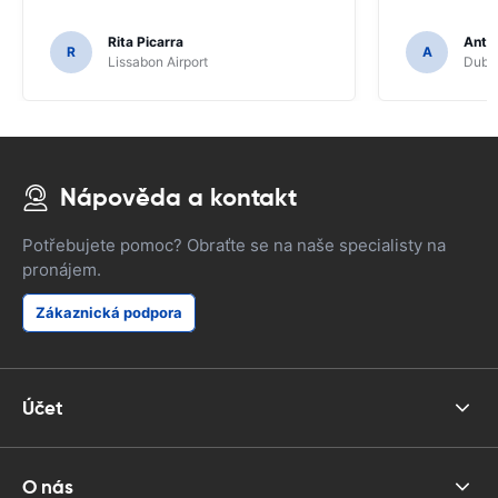
Rita Picarra
Anth
R
A
Lissabon Airport
Dubli
Nápověda a kontakt
Potřebujete pomoc? Obraťte se na naše specialisty na
pronájem.
Zákaznická podpora
Účet
O nás