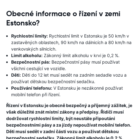
Obecné informace o řízení v zemi
Estonsko?
Rychlostní limity:
Rychlostní limit v Estonsku je 50 km/h v
zastavěných oblastech, 90 km/h na dálnicích a 80 km/h na
venkovských silnicích.
Limit alkoholu:
Zákonný limit alkoholu v krvi je 0,2 %.
Bezpečnostní pás:
Bezpečnostní pásy musí používat
všichni cestující ve vozidle.
Děti:
Děti do 12 let musí sedět na zadním sedadle vozu a
používat dětskou bezpečnostní sedačku.
Používání telefonu:
V Estonsku je nezákonné používat
mobilní telefon při řízení.
Řízení v Estonsku je obecně bezpečný a příjemný zážitek, je
však důležité znát místní zákony a předpisy. Řidiči musí
dodržovat rychlostní limity, být neustále připoutáni
bezpečnostními pásy a za jízdy nepoužívat mobilní telefon.
Děti musí sedět v zadní části vozu a používat dětskou
bezpečnostní sedačku. Zákonný limit alkoholu je 0,2 %.