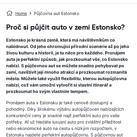
Home
Půjčovna aut Estonsko
Proč si půjčit auto v zemi Estonsko?
Estonsko je krásná země, která má návštěvníkům co
nabídnout. Od jeho ohromující přírodní scenérie až po jeho
živou kulturu a historii, je tu něco pro každého. Pronájem
auta je perfektní způsob, jak prozkoumat vše, co Estonsko
nabízí. S půjčovnou aut se můžete snadno pohybovat po
zemi, navštívit její mnoho atrakcí a prozkoumat rozmanitá
města. Můžete také využít flexibilitu, kterou autopůjčovna
nabízí, což vám umožní vytvořit si vlastní itinerář a
prozkoumat ho svým vlastním tempem.
Pronájem auta v Estonsku je také cenově dostupný a
pohodlný. Díky širokému výběru autopůjčoven nabízejících
konkurenční ceny je snadné najít perfektní auto pro vaše
potřeby. Ať už hledáte luxusní auto pro zvláštní příležitost
nebo ekonomické auto na cestu s nízkým rozpočtem, v
Estonsku najdete perfektní autopůjčovnu. S půjčovnou aut