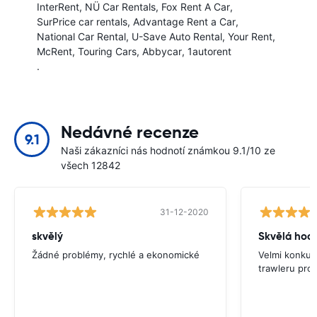
InterRent
NÜ Car Rentals
Fox Rent A Car
SurPrice car rentals
Advantage Rent a Car
National Car Rental
U-Save Auto Rental
Your Rent
McRent
Touring Cars
Abbycar
1autorent
.
Nedávné recenze
9.1
Naši zákazníci nás hodnotí známkou 9.1/10 ze
všech 12842
31-12-2020
skvělý
Skvělá hod
Žádné problémy, rychlé a ekonomické
Velmi konkur
trawleru pro