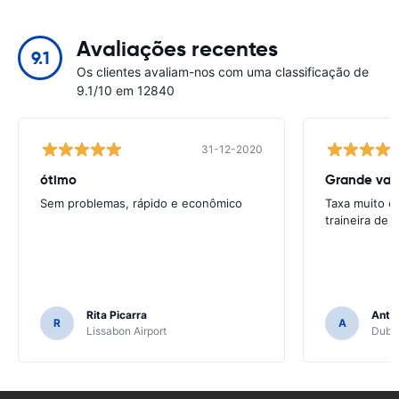
Avaliações recentes
9.1
Os clientes avaliam-nos com uma classificação de
9.1/10 em 12840
31-12-2020
ótimo
Grande val
Sem problemas, rápido e econômico
Taxa muito c
traineira de
Rita Picarra
Anth
R
A
Lissabon Airport
Dubli