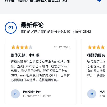
科科斯（基林）群岛的官方语言是什么？
最新评论
9.1
我们的客户给我们的评分是9.1/10 （满分12842
26-12-2020
整体无缝，小打嗝
很好的服务
轻松的租赁汽车的程序有竞争力的价格。但
这是我第二次
是，当询问GPS是否可用时，答复是“不可
切都惊人，我
出租”。到达目的地后，我们发现车子带有
有的家人推荐
GPS。rnrn如果我们决定购买GPS，因为有
样。rn感谢
必要导航日本道路，这将是可怕的。
Pei Ghim Poh
MAI
P
M
Luchthaven Fukuoka
Abu D