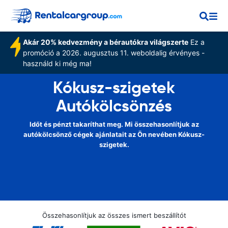
Akár 20% kedvezmény a bérautókra világszerte
Ez a
promóció a 2026. augusztus 11. weboldalig érvényes -
használd ki még ma!
Kókusz-szigetek
Autókölcsönzés
Időt és pénzt takaríthat meg. Mi összehasonlítjuk az
autókölcsönző cégek ajánlatait az Ön nevében Kókusz-
szigetek.
Összehasonlítjuk az összes ismert beszállítót