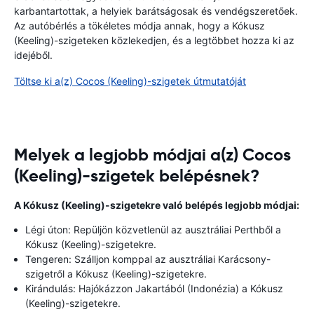
karbantartottak, a helyiek barátságosak és vendégszeretőek.
Az autóbérlés a tökéletes módja annak, hogy a Kókusz
(Keeling)-szigeteken közlekedjen, és a legtöbbet hozza ki az
idejéből.
Töltse ki a(z) Cocos (Keeling)-szigetek útmutatóját
Melyek a legjobb módjai a(z) Cocos
(Keeling)-szigetek belépésnek?
A Kókusz (Keeling)-szigetekre való belépés legjobb módjai:
Légi úton: Repüljön közvetlenül az ausztráliai Perthből a
Kókusz (Keeling)-szigetekre.
Tengeren: Szálljon komppal az ausztráliai Karácsony-
szigetről a Kókusz (Keeling)-szigetekre.
Kirándulás: Hajókázzon Jakartából (Indonézia) a Kókusz
(Keeling)-szigetekre.