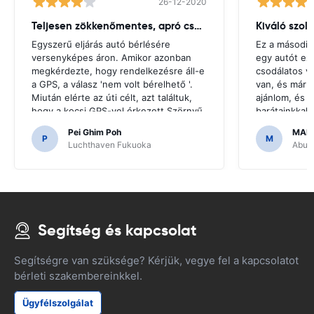
26-12-2020
Teljesen zökkenőmentes, apró csuklás
Kiváló szol
Egyszerű eljárás autó bérlésére
Ez a második
versenyképes áron. Amikor azonban
egy autót ez
megkérdezte, hogy rendelkezésre áll-e
csodálatos v
a GPS, a válasz 'nem volt bérelhető '.
van, és már 
Miután elérte az úti célt, azt találtuk,
ajánlom, és u
hogy a kocsi GPS-vel érkezett.Szörnyű
barátainkkal
lenne, ha úgy döntöttünk, hogy olyan
hogy megfize
Pei Ghim Poh
MAI
GPS-t vásárolunk, amire szükség van a
P
M
Luchthaven Fukuoka
Abu D
japán utak navigálásához.
Segítség és kapcsolat
Segítségre van szüksége? Kérjük, vegye fel a kapcsolatot
bérleti szakembereinkkel.
Ügyfélszolgálat