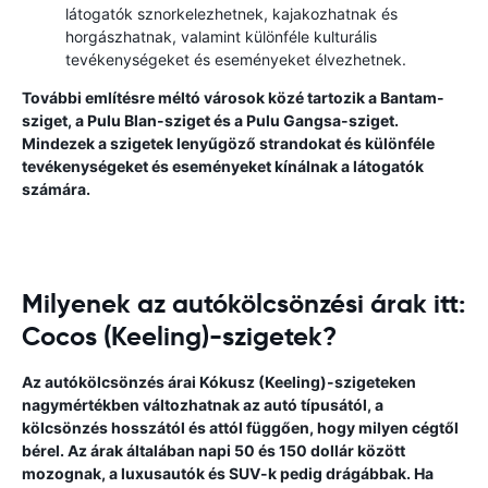
látogatók sznorkelezhetnek, kajakozhatnak és
horgászhatnak, valamint különféle kulturális
tevékenységeket és eseményeket élvezhetnek.
További említésre méltó városok közé tartozik a Bantam-
sziget, a Pulu Blan-sziget és a Pulu Gangsa-sziget.
Mindezek a szigetek lenyűgöző strandokat és különféle
tevékenységeket és eseményeket kínálnak a látogatók
számára.
Milyenek az autókölcsönzési árak itt:
Cocos (Keeling)-szigetek?
Az autókölcsönzés árai Kókusz (Keeling)-szigeteken
nagymértékben változhatnak az autó típusától, a
kölcsönzés hosszától és attól függően, hogy milyen cégtől
bérel. Az árak általában napi 50 és 150 dollár között
mozognak, a luxusautók és SUV-k pedig drágábbak. Ha