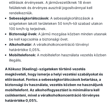
előírások érvényesek. A járművezetőknek 18 éven
felülieknek és érvényes ausztrál jogosítvánnyal kell
rendelkezniük.
Sebességkorlátozások:
A sebességkorlátozások a
szigeteken lakott területeken 50 km/h-tól szabad utakon
100 km/h-ig terjednek.
Biztonsági övek:
A jármű mozgása közben minden utasnak
be kell kapcsolnia a biztonsági övet.
Alkoholhatár:
A véralkoholkoncentráció törvényi
határértéke 0,05%.
Mobiltelefonok:
A mobiltelefon használata vezetés közben
illegális.
A Kókusz (Keeling)-szigeteken történő vezetés
megköveteli, hogy ismerje a helyi vezetési szabályokat és
előírásokat. Fontos a sebességkorlátozások betartása, a
biztonsági öv használata, vezetés közben ne használjunk
mobiltelefont. Az alkoholfogyasztást is minimálisra kell
csökkenteni, mivel a véralkoholkoncentráció törvényes
határértéke 0,05%.