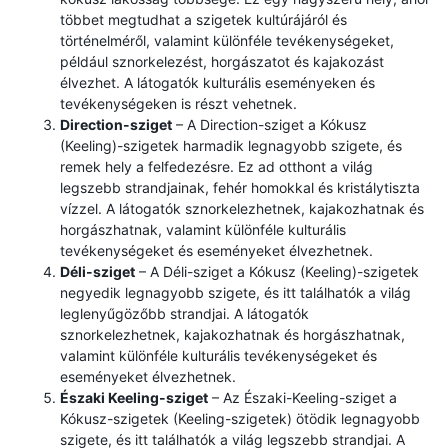
többet megtudhat a szigetek kultúrájáról és
történelméről, valamint különféle tevékenységeket,
például sznorkelezést, horgászatot és kajakozást
élvezhet. A látogatók kulturális eseményeken és
tevékenységeken is részt vehetnek.
Direction-sziget
– A Direction-sziget a Kókusz
(Keeling)-szigetek harmadik legnagyobb szigete, és
remek hely a felfedezésre. Ez ad otthont a világ
legszebb strandjainak, fehér homokkal és kristálytiszta
vízzel. A látogatók sznorkelezhetnek, kajakozhatnak és
horgászhatnak, valamint különféle kulturális
tevékenységeket és eseményeket élvezhetnek.
Déli-sziget
– A Déli-sziget a Kókusz (Keeling)-szigetek
negyedik legnagyobb szigete, és itt találhatók a világ
leglenyűgözőbb strandjai. A látogatók
sznorkelezhetnek, kajakozhatnak és horgászhatnak,
valamint különféle kulturális tevékenységeket és
eseményeket élvezhetnek.
Északi Keeling-sziget
– Az Északi-Keeling-sziget a
Kókusz-szigetek (Keeling-szigetek) ötödik legnagyobb
szigete, és itt találhatók a világ legszebb strandjai. A