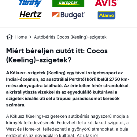
Home
Autóbérlés Cocos (Keeling)-szigetek
Miért béreljen autót itt: Cocos
(Keeling)-szigetek?
A Kókusz-szigetek (Keeling) egy távoli szigetcsoport az
Indiai-óceánon, az ausztráliai Perthtől körülbelül 2750 km-
re északnyugatra található. Az érintetlen fehér strandokkal,
a kristálytiszta vizekkel és az egyedülálló kultúrával a
szigetek ideális úti cél a trópusi paradicsomot keresők
számára.
A Kókusz (Keeling)-szigeteken autóbérlés nagyszerű módja a
környék felfedezésének. Fedezheti fel a két lakott szigetet, a
West és Home-ot, felfedezheti a gyönyörű strandokat, a buja
erdőket és az egyedülálló kultúrát. Az utak jól