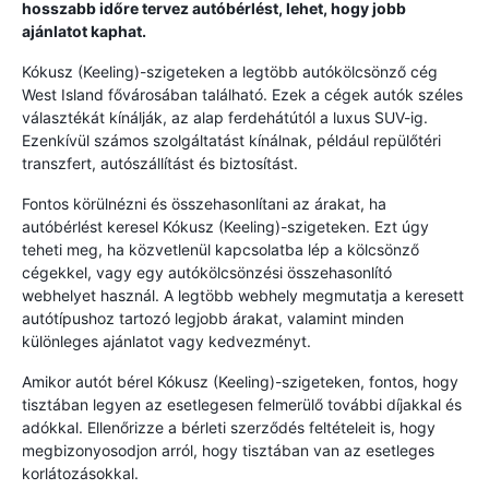
hosszabb időre tervez autóbérlést, lehet, hogy jobb
ajánlatot kaphat.
Kókusz (Keeling)-szigeteken a legtöbb autókölcsönző cég
West Island fővárosában található. Ezek a cégek autók széles
választékát kínálják, az alap ferdehátútól a luxus SUV-ig.
Ezenkívül számos szolgáltatást kínálnak, például repülőtéri
transzfert, autószállítást és biztosítást.
Fontos körülnézni és összehasonlítani az árakat, ha
autóbérlést keresel Kókusz (Keeling)-szigeteken. Ezt úgy
teheti meg, ha közvetlenül kapcsolatba lép a kölcsönző
cégekkel, vagy egy autókölcsönzési összehasonlító
webhelyet használ. A legtöbb webhely megmutatja a keresett
autótípushoz tartozó legjobb árakat, valamint minden
különleges ajánlatot vagy kedvezményt.
Amikor autót bérel Kókusz (Keeling)-szigeteken, fontos, hogy
tisztában legyen az esetlegesen felmerülő további díjakkal és
adókkal. Ellenőrizze a bérleti szerződés feltételeit is, hogy
megbizonyosodjon arról, hogy tisztában van az esetleges
korlátozásokkal.