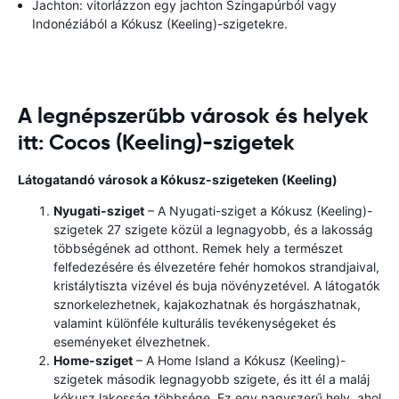
Jachton: vitorlázzon egy jachton Szingapúrból vagy
Indonéziából a Kókusz (Keeling)-szigetekre.
A legnépszerűbb városok és helyek
itt: Cocos (Keeling)-szigetek
Látogatandó városok a Kókusz-szigeteken (Keeling)
Nyugati-sziget
– A Nyugati-sziget a Kókusz (Keeling)-
szigetek 27 szigete közül a legnagyobb, és a lakosság
többségének ad otthont. Remek hely a természet
felfedezésére és élvezetére fehér homokos strandjaival,
kristálytiszta vizével és buja növényzetével. A látogatók
sznorkelezhetnek, kajakozhatnak és horgászhatnak,
valamint különféle kulturális tevékenységeket és
eseményeket élvezhetnek.
Home-sziget
– A Home Island a Kókusz (Keeling)-
szigetek második legnagyobb szigete, és itt él a maláj
kókusz lakosság többsége. Ez egy nagyszerű hely, ahol