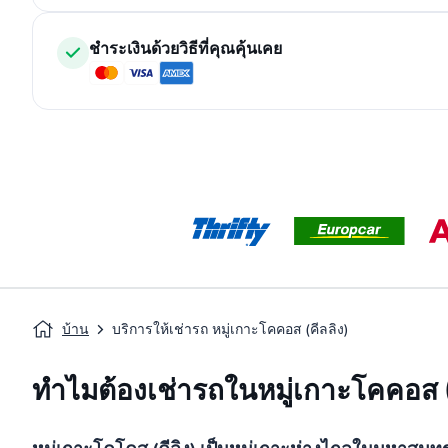
ชำระเงินด้วยวิธีที่คุณคุ้นเคย
บ้าน
บริการให้เช่ารถ หมู่เกาะโคคอส (คีลลิง)
ทำไมต้องเช่ารถในหมู่เกาะโคคอส (