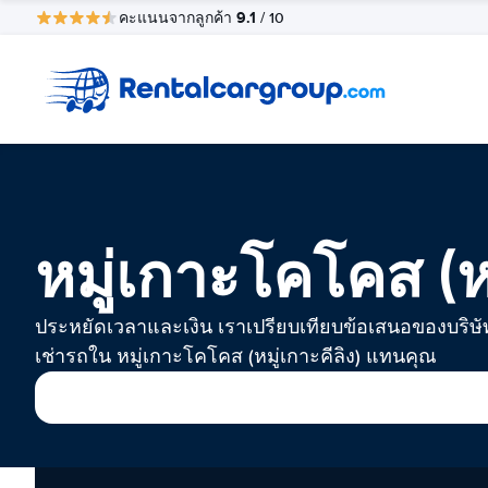
9.1
คะแนนจากลูกค้า
/ 10
หมู่เกาะโคโคส (หม
ประหยัดเวลาและเงิน เราเปรียบเทียบข้อเสนอของบริษั
เช่ารถใน หมู่เกาะโคโคส (หมู่เกาะคีลิง) แทนคุณ