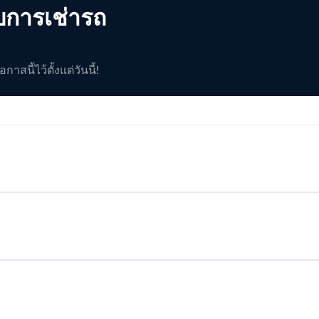
บการเช่ารถ
สนี้ไว้ตั้งแต่วันนี้!