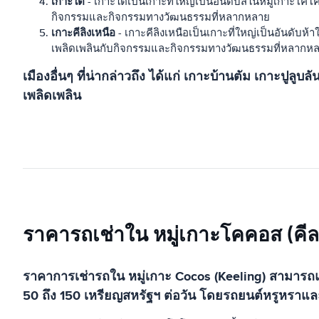
เกาะใต้
- เกาะใต้เป็นเกาะที่ใหญ่เป็นอันดับสี่ในหมู่เกาะโค
กิจกรรมและกิจกรรมทางวัฒนธรรมที่หลากหลาย
เกาะคีลิงเหนือ
- เกาะคีลิงเหนือเป็นเกาะที่ใหญ่เป็นอันดับห
เพลิดเพลินกับกิจกรรมและกิจกรรมทางวัฒนธรรมที่หลากห
เมืองอื่นๆ ที่น่ากล่าวถึง ได้แก่ เกาะบ้านตัม เกาะปูล
เพลิดเพลิน
ราคารถเช่าใน หมู่เกาะโคคอส (คีลล
ราคาการเช่ารถใน หมู่เกาะ Cocos (Keeling) สามารถแ
50 ถึง 150 เหรียญสหรัฐฯ ต่อวัน โดยรถยนต์หรูหราแล