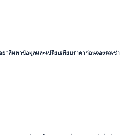
อย่าลืมหาข้อมูลและเปรียบเทียบราคาก่อนจองรถเช่า