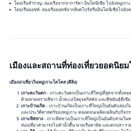
โดยเรือสำราญ: ล่องเรือจากจาการ์ตา อินโดนีเซีย ไปยังหมู่เกาะ
โดยเรือยอชท์: ล่องเรือยอทช์จากสิงคโปร์หรืออินโดนีเซียไปยังหม
เมืองและสถานที่ท่องเที่ยวยอดนิยม
เมืองน่าเที่ยวในหมู่เกาะโคโคส (คีลิง)
เกาะตะวันตก
- เกาะตะวันตกเป็นเกาะที่ใหญ่ที่สุดจากทั้งห
ด้วยหาดทรายสีขาว น้ำทะเลใสดุจคริสตัล และพืชพันธุ์ที่เ
เกาะบ้านเกิด
- เกาะบ้านเกิดเป็นเกาะที่ใหญ่เป็นอันดับสองใน
และประวัติศาสตร์ของหมู่เกาะ ตลอดจนเพลิดเพลินกับกิจกร
เกาะทิศทาง
- เกาะทิศทางเป็นเกาะที่ใหญ่เป็นอันดับสามในหม
ท่องเที่ยวสามารถไปดำน้ำตื้น พายเรือคายัค และตกปลา ร