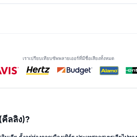
เราเปรียบเทียบซัพพลายเออร์ที่มีชื่อเสียงทั้งหมด
คีลลิง)?