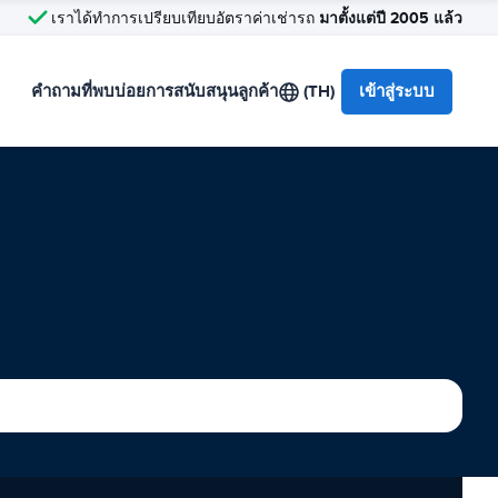
มาตั้งแต่ปี 2005 แล้ว
เราได้ทำการเปรียบเทียบอัตราค่าเช่ารถ
คำถามที่พบบ่อย
การสนับสนุนลูกค้า
(TH)
เข้าสู่ระบบ