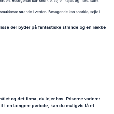
verden. Besøgende kan snorkle, sejle i kajak og fiske, samt
 smukkeste strande i verden. Besøgende kan snorkle, sejle i
disse øer byder på fantastiske strande og en række
målet og det firma, du lejer hos. Priserne varierer
il i en længere periode, kan du muligvis få et