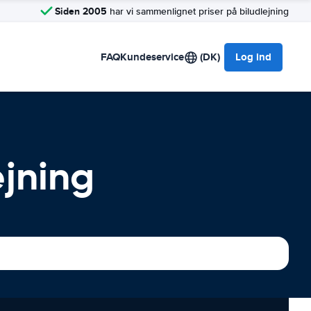
Siden 2005
har vi sammenlignet priser på biludlejning
FAQ
Kundeservice
(DK)
Log ind
ejning