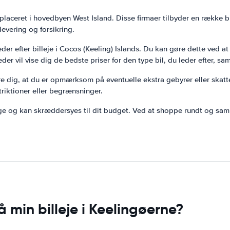
r placeret i hovedbyen West Island. Disse firmaer tilbyder en række 
levering og forsikring.
der efter billeje i Cocos (Keeling) Islands. Du kan gøre dette ved a
r vil vise dig de bedste priser for den type bil, du leder efter, samt
sikre dig, at du er opmærksom på eventuelle ekstra gebyrer eller skat
triktioner eller begrænsninger.
lige og kan skræddersyes til dit budget. Ved at shoppe rundt og samm
min billeje i Keelingøerne?