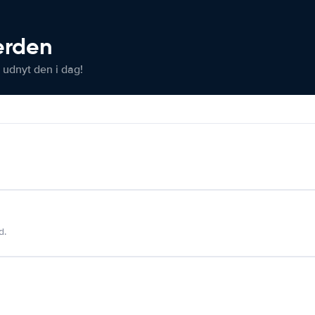
verden
 udnyt den i dag!
d.