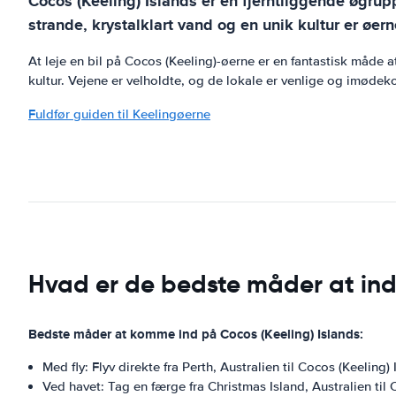
Cocos (Keeling) Islands er en fjerntliggende øgru
strande, krystalklart vand og en unik kultur er øern
At leje en bil på Cocos (Keeling)-øerne er en fantastisk må
kultur. Vejene er velholdte, og de lokale er venlige og imødek
Fuldfør guiden til Keelingøerne
Hvad er de bedste måder at ind
Bedste måder at komme ind på Cocos (Keeling) Islands:
Med fly: Flyv direkte fra Perth, Australien til Cocos (Keeling) 
Ved havet: Tag en færge fra Christmas Island, Australien til 