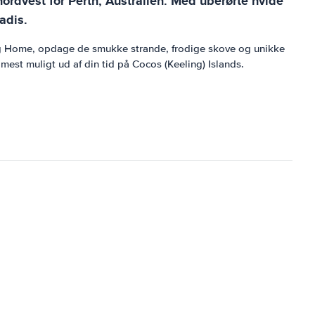
ordvest for Perth, Australien. Med uberørte hvide
adis.
 og Home, opdage de smukke strande, frodige skove og unikke
est muligt ud af din tid på Cocos (Keeling) Islands.