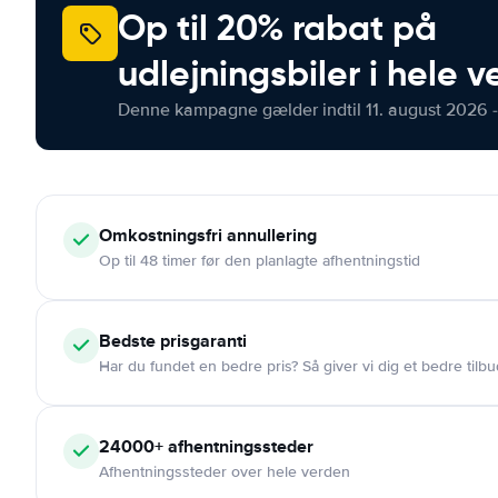
Op til 20% rabat på
udlejningsbiler i hele 
Denne kampagne gælder indtil 11. august 2026 -
Omkostningsfri
annullering
Op til 48 timer før den planlagte afhentningstid
Bedste prisgaranti
Har du fundet en bedre pris? Så giver vi dig et bedre tilbu
24000+
afhentningssteder
Afhentningssteder over hele verden