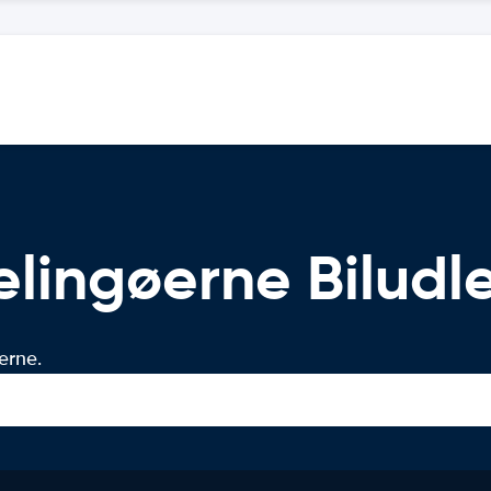
lingøerne Biludl
erne.