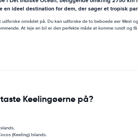
ppe i Det Indiske Ocean, beliggende omkring 2750 km n
e en ideel destination for dem, der søger et tropisk par
de at udforske området på. Du kan udforske de to beboede øer West
ommende. At leje en bil er den perfekte måde at komme rundt og få m
taste Keelingøerne på?
Islands.
Cocos (Keeling) Islands.