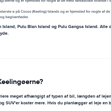
g)-øerne og er hjemsted for nogle af de mest fantastiske strande i 
største ø på Cocos (Keeling) Islands og er hjemsted for nogle af de
r og begivenheder.
 Island, Pulu Blan Island og Pulu Gangsa Island. Alle 
nyde.
 Keelingøerne?
iere meget afhængigt af typen af ​​bil, længden af ​​leje
 og SUV'er koster mere. Hvis du planlægger at leje en b