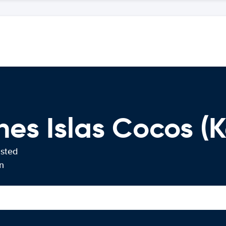
es Islas Cocos (K
usted
n