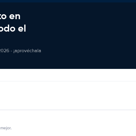
to en
odo el
2026 - ¡aprovéchala
mejor.