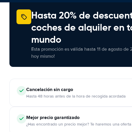
Hasta 20% de descuen
coches de alquiler en t
mundo
Esta promoción es válida hasta 11 de agosto de 
hoy mismo!
Cancelación
sin cargo
Hasta 48 horas antes de la hora de recogida acordada
Mejor precio garantizado
¿Has encontrado un precio mejor? Te haremos una oferta 