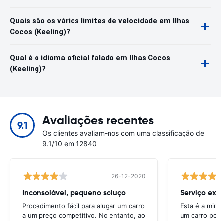
Quais são os vários limites de velocidade em Ilhas
Cocos (Keeling)?
Qual é o idioma oficial falado em Ilhas Cocos
(Keeling)?
Avaliações recentes
9.1
Os clientes avaliam-nos com uma classificação de
9.1/10 em 12840
26-12-2020
Inconsolável, pequeno soluço
Serviço exc
Procedimento fácil para alugar um carro
Esta é a min
a um preço competitivo. No entanto, ao
um carro por