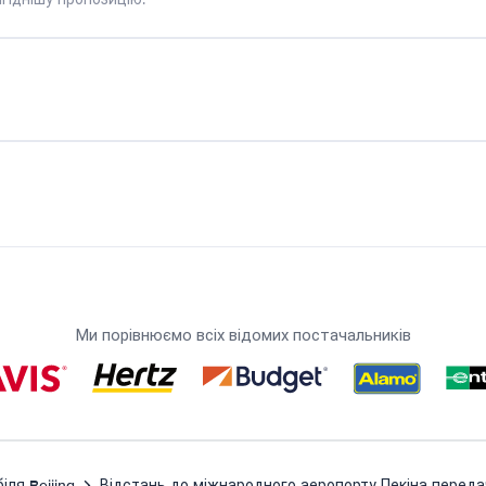
Ми порівнюємо всіх відомих постачальників
ля Beijing
Відстань до міжнародного аеропорту Пекіна переда