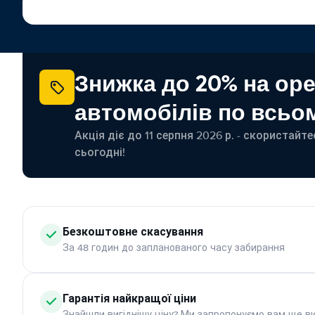
Знижка до 20% на ор
автомобілів по всьом
Акція діє до 11 серпня 2026 р. - скористайт
сьогодні!
Безкоштовне скасування
За 48 годин до запланованого часу забирання
Гарантія найкращої ціни
Знайшли вигіднішу ціну? Ми запропонуємо вам ще ви