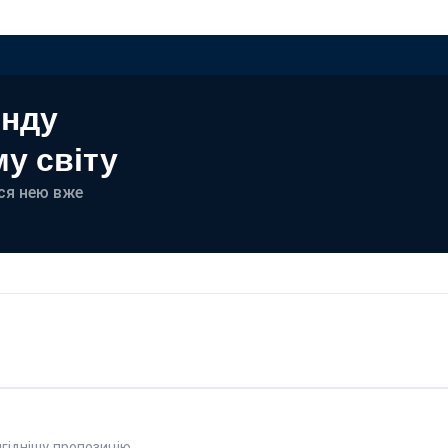
енду
у світу
еся нею вже
гіднішу пропозицію.