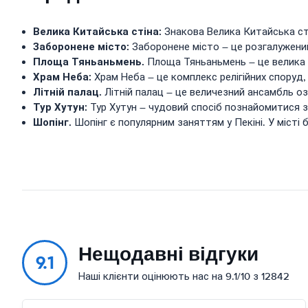
Велика Китайська стіна:
Знакова Велика Китайська сті
Заборонене місто:
Заборонене місто – це розгалужений 
Площа Тяньаньмень.
Площа Тяньаньмень – це велика п
Храм Неба:
Храм Неба – це комплекс релігійних споруд,
Літній палац.
Літній палац – це величезний ансамбль озер
Тур Хутун:
Тур Хутун – чудовий спосіб познайомитися з
Шопінг.
Шопінг є популярним заняттям у Пекіні. У місті б
Нещодавні відгуки
9.1
Наші клієнти оцінюють нас на 9.1/10 з 12842