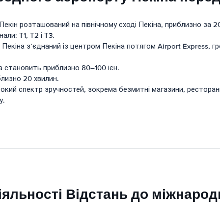
ін розташований на північному сході Пекіна, приблизно за 20 м
ли: T1, T2 і T3.
екіна з’єднаний із центром Пекіна потягом Airport Express, 
а становить приблизно 80–100 ієн.
близно 20 хвилин.
кий спектр зручностей, зокрема безмитні магазини, ресторани
у.
іяльності Відстань до міжнарод