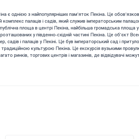
на є однією з найпопулярніших пам’яток Пекіна. Це обов’язкови
комплекс палаців і садів, який служив імператорським палацом 
ублічна площа в центрі Пекіна, найбільша громадська площа у 
 розташованих у південно-східній частині Пекіна. Це об’єкт В
, садів і палаців у Пекіні. Це був імператорський сад і притуло
 традиційною культурою Пекіна. Це екскурсія вузькими провул
агато ринків, торгових центрів і магазинів, де відвідувачі мож