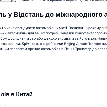
ь у Відстань до міжнародного 
 хто хоче орендувати автомобіль у місті. Завдяки широкому виб
деальний автомобіль для ваших потреб. Завдяки конкурентоспр
ом дослідити місто або швидко вирушити за його межі. Наявні
я оренди. Крім того, співробітники Beijing Airport Transfer пр
ншим перевагам оренда автомобіля в Пекіні Трансфер до аероп
лів в Китай