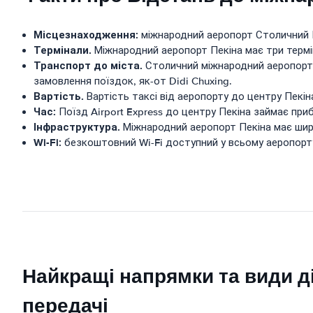
Місцезнаходження:
міжнародний аеропорт Столичний Пек
Термінали.
Міжнародний аеропорт Пекіна має три терміна
Транспорт до міста.
Столичний міжнародний аеропорт П
замовлення поїздок, як-от Didi Chuxing.
Вартість.
Вартість таксі від аеропорту до центру Пекін
Час:
Поїзд Airport Express до центру Пекіна займає при
Інфраструктура.
Міжнародний аеропорт Пекіна має широ
Wi-Fi:
безкоштовний Wi-Fi доступний у всьому аеропорт
Найкращі напрямки та види д
передачі