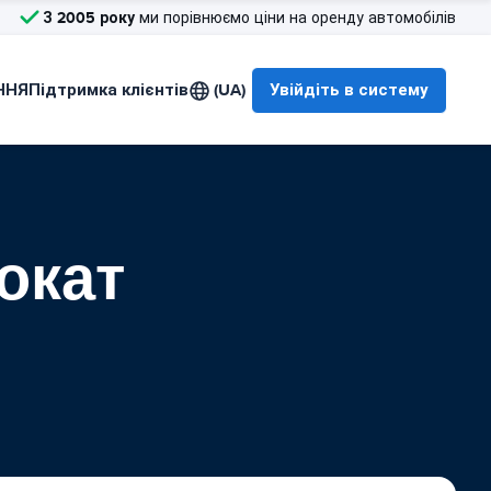
З 2005 року
ми порівнюємо ціни на оренду автомобілів
ННЯ
Підтримка клієнтів
(UA)
Увійдіть в систему
окат