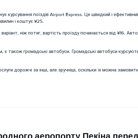
 курсування поїздів Airport Express. Це швидкий і ефективний
хвилин і коштує ¥25.
аріант, ніж потяг, вартість проїзду починається від ¥16. Авто
є також громадські автобуси. Громадські автобуси курсують в
слуги дорожчі за інші, але зручніші, оскільки їх можна замовит
родного аеропорту Пекіна перед