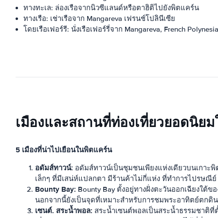
ทางทะเล: ล่องเรือจากนิวซีแลนด์หรือตาฮิติไปยังพิตแคร์น
ทางเรือ: เช่าเรือจาก Mangareva เฟรนช์โปลินีเซีย
โดยเรือเฟอร์รี: นั่งเรือเฟอร์รี่จาก Mangareva, French Polynesia
เมืองและสถานที่ท่องเที่ยวยอดนิยมใ
5 เมืองที่น่าไปเยือนในพิตแคร์น
อดัมส์ทาวน์:
อดัมส์ทาวน์เป็นชุมชนเพียงแห่งเดียวบนเกาะพิ
เล็กๆ ที่มีเสน่ห์แปลกตา มีร้านค้าไม่กี่แห่ง ที่ทำการไป
Bounty Bay:
Bounty Bay ตั้งอยู่ทางฝั่งตะวันออกเฉียงใต้ข
นอกจากนี้ยังเป็นจุดที่เหมาะสำหรับการชมพระอาทิตย์ตก
เซนต์. สระน้ำพอล:
สระน้ำเซนต์พอลเป็นสระน้ำธรรมชาติที่ตั้