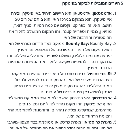
5 הערים המובילות לביקור בפיטקרן
אדמסטאון:
אדמסטאון היא היישוב היחיד באי פיטקרן ובירת
איי פיטקרן. הוא ממוקם במרכז האי והוא ביתם של רוב 50
תושבי האי. זהו כפר קטן וקסום עם כמה חנויות, סניף דואר,
מוזיאון, כנסייה וספרייה קטנה. זהו המקום המושלם לחקור את
ההיסטוריה והתרבות של האי.
Bounty Bay:
Bounty Bay ממוקם בצד הדרום מזרחי של האי
והוא המקום של המרד המפורסם על הבאונטי. זהו מפרץ
יפהפה עם מים צלולים, מושלם לשחייה, שנורקלינג וצלילה. זהו
גם מקום נהדר לתצפיות שקיעה ולחקור את הספינות הטרופות
הרבות במפרץ.
St. בריכת פול:
בריכת סנט פול היא בריכה טבעית הממוקמת
בצד הדרום מערבי של האי. זהו מקום נהדר להירגע ולטבול
במים הצלולים. זהו גם מקום מצוין לצפייה בציפורים מכיוון
שניתן למצוא כאן מינים רבים של עופות ים.
אי הנדרסון:
האי הנדרסון הוא אי לא מיושב הממוקם ממש ליד
החוף של פיטקרן. זהו מקום נהדר לטיול יום ומציע נופים
מדהימים, שנורקלינג וצלילה נהדרים, והזדמנות לחקור את החי
והצומח הייחודיים של האי.
מערת כריסטיאן:
מערת כריסטיאן ממוקמת בצד הצפון-מערבי
של האי ומהווה מקום נהדר לחקור את ההיסטוריה של האי. זהו