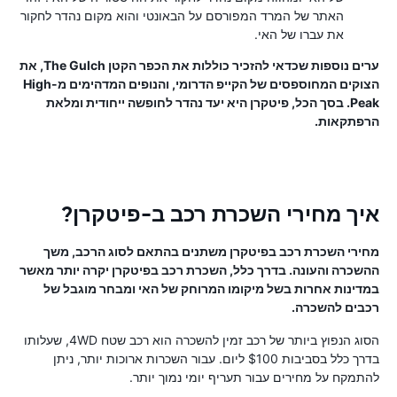
האתר של המרד המפורסם על הבאונטי והוא מקום נהדר לחקור
את עברו של האי.
ערים נוספות שכדאי להזכיר כוללות את הכפר הקטן The Gulch, את
הצוקים המחוספסים של הקייפ הדרומי, והנופים המדהימים מ-High
Peak. בסך הכל, פיטקרן היא יעד נהדר לחופשה ייחודית ומלאת
הרפתקאות.
איך מחירי השכרת רכב ב-פיטקרן?
מחירי השכרת רכב בפיטקרן משתנים בהתאם לסוג הרכב, משך
ההשכרה והעונה. בדרך כלל, השכרת רכב בפיטקרן יקרה יותר מאשר
במדינות אחרות בשל מיקומו המרוחק של האי ומבחר מוגבל של
רכבים להשכרה.
הסוג הנפוץ ביותר של רכב זמין להשכרה הוא רכב שטח 4WD, שעלותו
בדרך כלל בסביבות $100 ליום. עבור השכרות ארוכות יותר, ניתן
להתמקח על מחירים עבור תעריף יומי נמוך יותר.