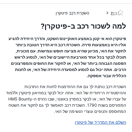
בַּיִת
הַשׂכָּרַת רֶכֶב פיטקרן
למה לשכור רכב ב-פיטקרן?
פיטקרן הוא אי קטן באמצע האוקיינוס ​​השקט, והדרך היחידה להגיע
אליו היא באמצעות סירה. השכרת רכב היא הדרך הטובה ביותר
לחקור את האי, מכיוון שהיא מציעה חופש וגמישות. עם מכונית,
תוכלו לבקר בכל אחד מארבעת היישובים של האי, לנסוע לראש
הפסגה הגבוהה ביותר של האי, או לחקור את החופים והמפרצונים
הרבים. אתה יכול גם לנסוע למסעדה היחידה של האי, או לחנות
הכללית עבור אספקה.
השכרת רכב נותנת לך גם את ההזדמנות לחוות את התרבות
וההיסטוריה הייחודית של האי. אתה יכול לבקר במוזיאון פיטקרן וללמוד
על עברו של האי, או לבקר במפרץ באונטי, שבו נהרס ה-HMS Bounty
המפורסם בשנת 1790. השכרת רכב תאפשר לך גם לחקור את השטח
המחוספס והנופים עוצרי הנשימה של האי.
השלם את המדריך של פיטקרן