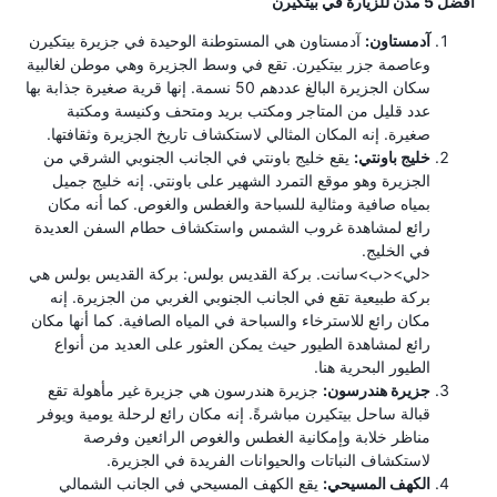
أفضل 5 مدن للزيارة في بيتكيرن
آدمستاون:
آدمستاون هي المستوطنة الوحيدة في جزيرة بيتكيرن
وعاصمة جزر بيتكيرن. تقع في وسط الجزيرة وهي موطن لغالبية
سكان الجزيرة البالغ عددهم 50 نسمة. إنها قرية صغيرة جذابة بها
عدد قليل من المتاجر ومكتب بريد ومتحف وكنيسة ومكتبة
صغيرة. إنه المكان المثالي لاستكشاف تاريخ الجزيرة وثقافتها.
خليج باونتي:
يقع خليج باونتي في الجانب الجنوبي الشرقي من
الجزيرة وهو موقع التمرد الشهير على باونتي. إنه خليج جميل
بمياه صافية ومثالية للسباحة والغطس والغوص. كما أنه مكان
رائع لمشاهدة غروب الشمس واستكشاف حطام السفن العديدة
في الخليج.
<لي><ب>سانت. بركة القديس بولس: بركة القديس بولس هي
بركة طبيعية تقع في الجانب الجنوبي الغربي من الجزيرة. إنه
مكان رائع للاسترخاء والسباحة في المياه الصافية. كما أنها مكان
رائع لمشاهدة الطيور حيث يمكن العثور على العديد من أنواع
الطيور البحرية هنا.
جزيرة هندرسون:
جزيرة هندرسون هي جزيرة غير مأهولة تقع
قبالة ساحل بيتكيرن مباشرةً. إنه مكان رائع لرحلة يومية ويوفر
مناظر خلابة وإمكانية الغطس والغوص الرائعين وفرصة
لاستكشاف النباتات والحيوانات الفريدة في الجزيرة.
الكهف المسيحي:
يقع الكهف المسيحي في الجانب الشمالي