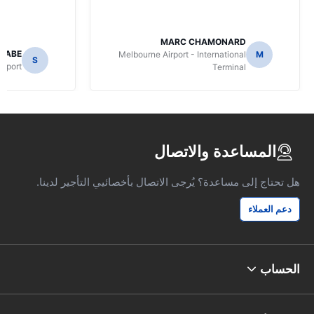
MARC CHAMONARD
NABE
Melbourne Airport - International
M
S
irport
Terminal
المساعدة والاتصال
هل تحتاج إلى مساعدة؟ يُرجى الاتصال بأخصائيي التأجير لدينا.
دعم العملاء
الحساب