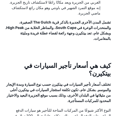
الغربي من الجزيرة ويعد مكانًا رائعًا لاستكشاف تاريخ الجزيرة.
إنه موقع التمرد الشهير في باونتي وهو مكان رائع لاستكشاف
ماضي الجزيرة.
تشمل المدن الأخرى الجديرة بالذكر قرية The Gulch الصغيرة،
والمنحدرات الوعرة في South Cape، والمناظر الخلابة من High Peak.
وبشكل عام، تعد بيتكيرن وجهة رائعة لقضاء عطلة فريدة ومليئة
بالمغامرات.
كيف هي أسعار تأجير السيارات في
بيتكيرن؟
تختلف أسعار تأجير السيارات في بيتكيرن حسب نوع السيارة ومدة الإيجار
والموسم. بشكل عام، تكون تكلفة استئجار السيارات في بيتكيرن أعلى
من مثيلاتها في البلدان الأخرى، وذلك بسبب موقع الجزيرة البعيد والاختيار
المحدود للمركبات المستأجرة.
النوع الأكثر شيوعًا من المركبات المتاحة للتأجير هو سيارات الدفع
الرباعي ذات الدفع الرباعي، والتي تكلف عادةً حوالي 100 دولار في