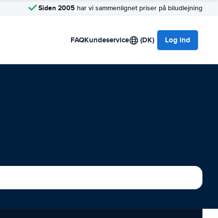
Siden 2005
har vi sammenlignet priser på biludlejning
FAQ
Kundeservice
(DK)
Log ind