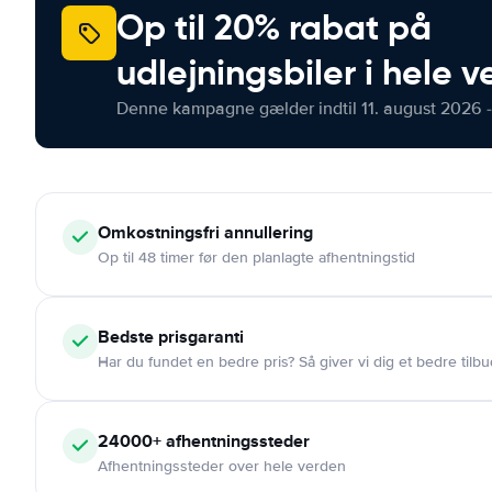
Op til 20% rabat på
udlejningsbiler i hele 
Denne kampagne gælder indtil 11. august 2026 -
Omkostningsfri
annullering
Op til 48 timer før den planlagte afhentningstid
Bedste prisgaranti
Har du fundet en bedre pris? Så giver vi dig et bedre tilbu
24000+
afhentningssteder
Afhentningssteder over hele verden