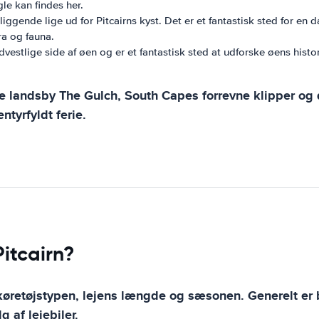
gle kan findes her.
gende lige ud for Pitcairns kyst. Det er et fantastisk sted for en d
ra og fauna.
vestlige side af øen og er et fantastisk sted at udforske øens histo
e landsby The Gulch, South Capes forrevne klipper og de
ntyrfyldt ferie.
Pitcairn?
af køretøjstypen, lejens længde og sæsonen. Generelt er 
af lejebiler.