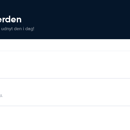
verden
 udnyt den i dag!
d.