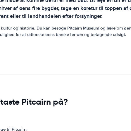
neste måde at komme dertil er med båd. At leje en bil e
nhver af øens fire bygder, tage en køretur til toppen af
nt eller til landhandelen efter forsyninger.
ke kultur og historie. Du kan besøge Pitcairn Museum og lære om øe
 mulighed for at udforske øens barske terræn og betagende udsigt.
taste Pitcairn på?
e til Pitcairn.