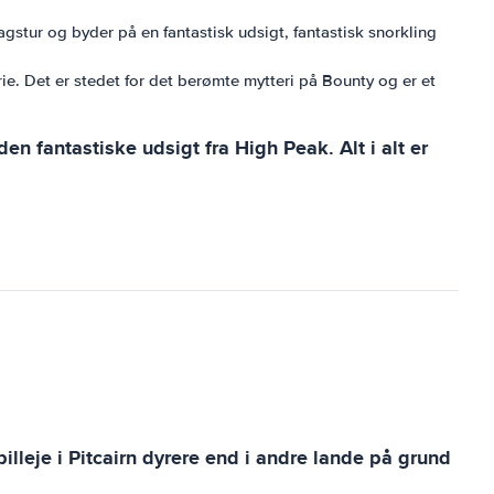
agstur og byder på en fantastisk udsigt, fantastisk snorkling
rie. Det er stedet for det berømte mytteri på Bounty og er et
n fantastiske udsigt fra High Peak. Alt i alt er
billeje i Pitcairn dyrere end i andre lande på grund