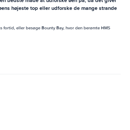
r den bedste måde at udforske øen på, da det giver
 ​​øens højeste top eller udforske de mange strande
ns fortid, eller besøge Bounty Bay, hvor den berømte HMS