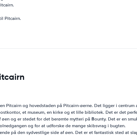
itcairn.
l Pitcairn.
itcairn
Pitcairn og hovedstaden på Pitcairn-øerne. Det ligger i centrum af
postkontor, et museum, en kirke og et lille bibliotek. Det er det perf
 øen og er stedet for det berømte mytteri på Bounty. Det er en smuk
l solnedgangen og for at udforske de mange skibsvrag i bugten.
ende på den sydvestlige side af øen. Det er et fantastisk sted at sl