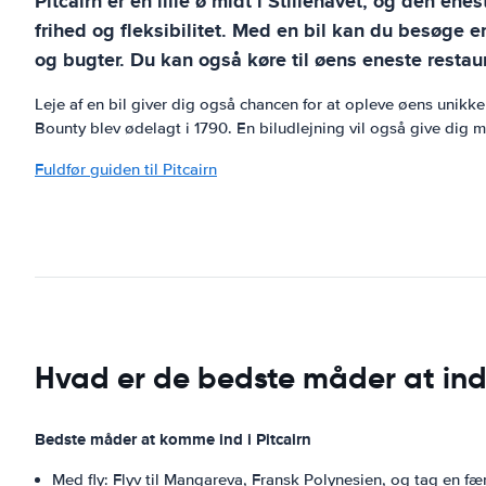
Pitcairn er en lille ø midt i Stillehavet, og den e
frihed og fleksibilitet. Med en bil kan du besøge e
og bugter. Du kan også køre til øens eneste restaura
Leje af en bil giver dig også chancen for at opleve øens unik
Bounty blev ødelagt i 1790. En biludlejning vil også give dig
Fuldfør guiden til Pitcairn
Hvad er de bedste måder at ind
Bedste måder at komme ind i Pitcairn
Med fly: Flyv til Mangareva, Fransk Polynesien, og tag en færg