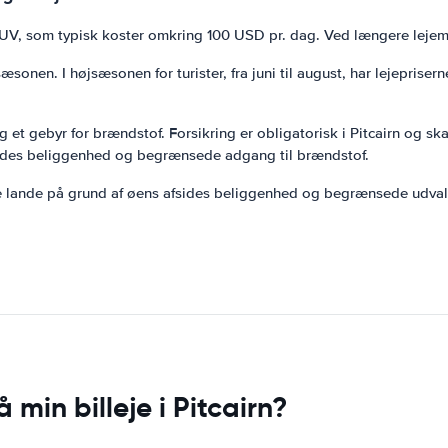
UV, som typisk koster omkring 100 USD pr. dag. Ved længere lejemål
sonen. I højsæsonen for turister, fra juni til august, har lejepriser
 og et gebyr for brændstof. Forsikring er obligatorisk i Pitcairn og 
sides beliggenhed og begrænsede adgang til brændstof.
ndre lande på grund af øens afsides beliggenhed og begrænsede udval
min billeje i Pitcairn?