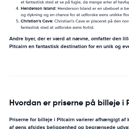
et fantastisk sted at se på fugle, da mange arter af havfu
Henderson Island:
Henderson Island er en ubeboet ø belig
og dykning og en chance for at udforske øens unikke flo
Christian's Cave:
Christian's Cave er placeret på den nord
fantastisk sted at udforske øens fortid.
Andre byer, der er værd at nævne, omfatter den lill
Pitcairn en fantastisk destination for en unik og eve
Hvordan er priserne på billeje i 
Priserne for billeje i Pitcairn varierer afhængigt 
af øens afsides beliggenhed og begrænsede udvalg 