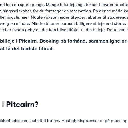
nd kan du spare penge. Mange biludlejningsfirmaer tilbyder rabatter
ejningsselskaber, før du foretager en reservation. På denne måde ka
udlejningsfirmaer. Nogle virksomheder tilbyder rabatter til studeren
 vælg en mindre. Mindre biler er normalt billigere at leje end større.
er eller ekstra gebyrer, der kan blive tilføjet til din billeje. Dette
illeje i Pitcairn. Booking på forhånd, sammenligne pris
at få det bedste tilbud.
i Pitcairn?
. Sikkerhedsseler skal altid bæres. Hastighedsgrænser er på plads og