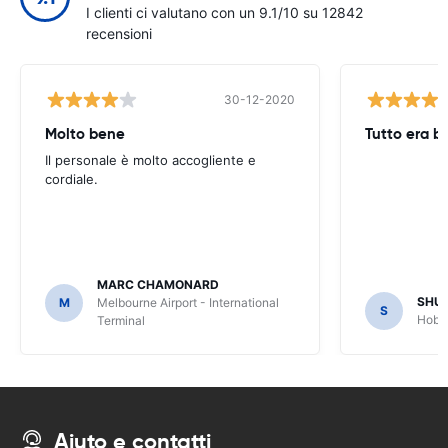
I clienti ci valutano con un 9.1/10 su 12842
recensioni
30-12-2020
Molto bene
Tutto era b
Il personale è molto accogliente e
cordiale.
MARC CHAMONARD
SHU
M
Melbourne Airport - International
S
Hobar
Terminal
Aiuto e contatti