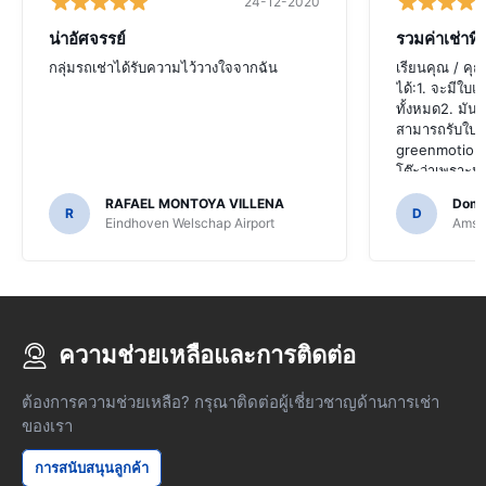
24-12-2020
น่าอัศจรรย์
รวมค่าเช่าที่ด
กลุ่มรถเช่าได้รับความไว้วางใจจากฉัน
เรียนคุณ / คุณน
ได้:1. จะมีใบแจ
ทั้งหมด2. มันน
สามารถรับใบแจ
greenmotion ฉ
โต๊ะว่าเพราะม
ในวันพรุ่งนี้แล
RAFAEL MONTOYA VILLENA
Domi
ไปยังที่อยู่อีเ
R
D
Eindhoven Welschap Airport
Amste
ปัญหาในการตร
เหมือนเป็นไปไม่
รถค้างคืนบนที
ผิดชอบซึ่งเป็นส
จำนวนมาก (ใน
แต่นี่เป็นครั้
ความช่วยเหลือและการติดต่อ
นอกเหนือจากที
นับถือ,โดมินิก
ต้องการความช่วยเหลือ? กรุณาติดต่อผู้เชี่ยวชาญด้านการเช่า
ของเรา
การสนับสนุนลูกค้า