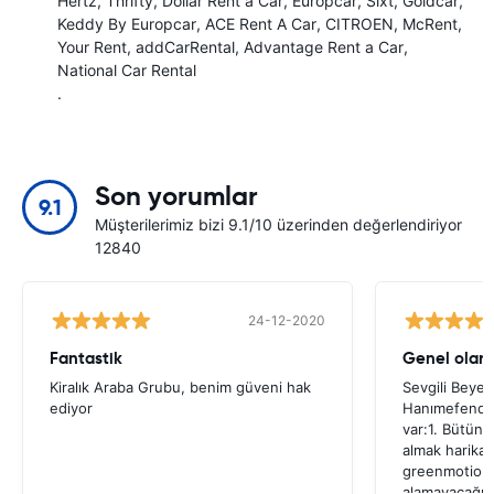
Hertz
Thrifty
Dollar Rent a Car
Europcar
Sixt
Goldcar
Keddy By Europcar
ACE Rent A Car
CITROEN
McRent
Your Rent
addCarRental
Advantage Rent a Car
National Car Rental
.
Son yorumlar
9.1
Müşterilerimiz bizi 9.1/10 üzerinden değerlendiriyor
12840
24-12-2020
Fantastik
Genel olara
Kiralık Araba Grubu, benim güveni hak
Sevgili Beyef
ediyor
Hanımefendi,G
var:1. Bütün k
almak harika 
greenmotion'a
alamayacağım