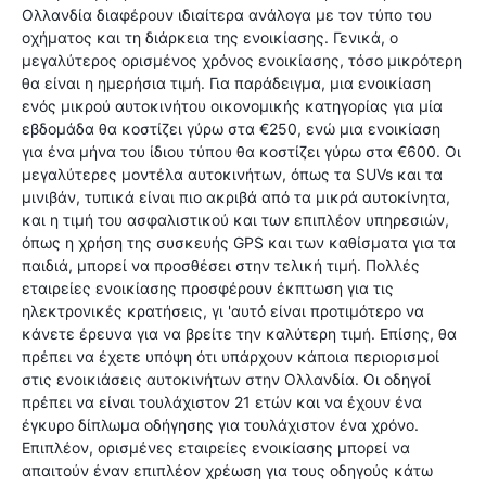
Ολλανδία διαφέρουν ιδιαίτερα ανάλογα με τον τύπο του
οχήματος και τη διάρκεια της ενοικίασης. Γενικά, ο
μεγαλύτερος ορισμένος χρόνος ενοικίασης, τόσο μικρότερη
θα είναι η ημερήσια τιμή. Για παράδειγμα, μια ενοικίαση
ενός μικρού αυτοκινήτου οικονομικής κατηγορίας για μία
εβδομάδα θα κοστίζει γύρω στα €250, ενώ μια ενοικίαση
για ένα μήνα του ίδιου τύπου θα κοστίζει γύρω στα €600. Οι
μεγαλύτερες μοντέλα αυτοκινήτων, όπως τα SUVs και τα
μινιβάν, τυπικά είναι πιο ακριβά από τα μικρά αυτοκίνητα,
και η τιμή του ασφαλιστικού και των επιπλέον υπηρεσιών,
όπως η χρήση της συσκευής GPS και των καθίσματα για τα
παιδιά, μπορεί να προσθέσει στην τελική τιμή. Πολλές
εταιρείες ενοικίασης προσφέρουν έκπτωση για τις
ηλεκτρονικές κρατήσεις, γι 'αυτό είναι προτιμότερο να
κάνετε έρευνα για να βρείτε την καλύτερη τιμή. Επίσης, θα
πρέπει να έχετε υπόψη ότι υπάρχουν κάποια περιορισμοί
στις ενοικιάσεις αυτοκινήτων στην Ολλανδία. Οι οδηγοί
πρέπει να είναι τουλάχιστον 21 ετών και να έχουν ένα
έγκυρο δίπλωμα οδήγησης για τουλάχιστον ένα χρόνο.
Επιπλέον, ορισμένες εταιρείες ενοικίασης μπορεί να
απαιτούν έναν επιπλέον χρέωση για τους οδηγούς κάτω