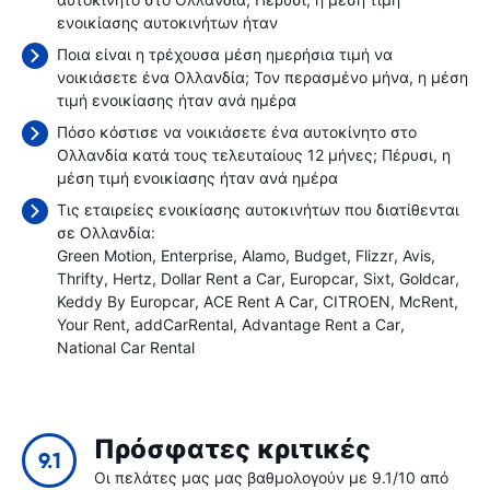
ενοικίασης αυτοκινήτων ήταν
Ποια είναι η τρέχουσα μέση ημερήσια τιμή να
νοικιάσετε ένα Ολλανδία; Τον περασμένο μήνα, η μέση
τιμή ενοικίασης ήταν
ανά ημέρα
Πόσο κόστισε να νοικιάσετε ένα αυτοκίνητο στο
Ολλανδία κατά τους τελευταίους 12 μήνες; Πέρυσι, η
μέση τιμή ενοικίασης ήταν
ανά ημέρα
Τις εταιρείες ενοικίασης αυτοκινήτων που διατίθενται
σε Ολλανδία:
Green Motion
Enterprise
Alamo
Budget
Flizzr
Avis
Thrifty
Hertz
Dollar Rent a Car
Europcar
Sixt
Goldcar
Keddy By Europcar
ACE Rent A Car
CITROEN
McRent
Your Rent
addCarRental
Advantage Rent a Car
National Car Rental
Πρόσφατες κριτικές
9.1
Οι πελάτες μας μας βαθμολογούν με 9.1/10 από