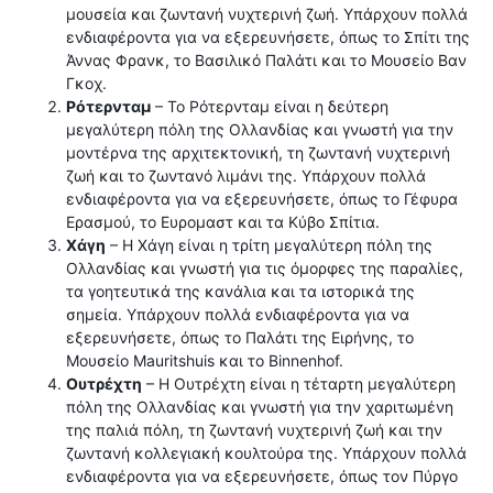
μουσεία και ζωντανή νυχτερινή ζωή. Υπάρχουν πολλά
ενδιαφέροντα για να εξερευνήσετε, όπως το Σπίτι της
Άννας Φρανκ, το Βασιλικό Παλάτι και το Μουσείο Βαν
Γκοχ.
Ρότερνταμ
– Το Ρότερνταμ είναι η δεύτερη
μεγαλύτερη πόλη της Ολλανδίας και γνωστή για την
μοντέρνα της αρχιτεκτονική, τη ζωντανή νυχτερινή
ζωή και το ζωντανό λιμάνι της. Υπάρχουν πολλά
ενδιαφέροντα για να εξερευνήσετε, όπως το Γέφυρα
Ερασμού, το Ευρομαστ και τα Κύβο Σπίτια.
Χάγη
– Η Χάγη είναι η τρίτη μεγαλύτερη πόλη της
Ολλανδίας και γνωστή για τις όμορφες της παραλίες,
τα γοητευτικά της κανάλια και τα ιστορικά της
σημεία. Υπάρχουν πολλά ενδιαφέροντα για να
εξερευνήσετε, όπως το Παλάτι της Ειρήνης, το
Μουσείο Mauritshuis και το Binnenhof.
Ουτρέχτη
– Η Ουτρέχτη είναι η τέταρτη μεγαλύτερη
πόλη της Ολλανδίας και γνωστή για την χαριτωμένη
της παλιά πόλη, τη ζωντανή νυχτερινή ζωή και την
ζωντανή κολλεγιακή κουλτούρα της. Υπάρχουν πολλά
ενδιαφέροντα για να εξερευνήσετε, όπως τον Πύργο