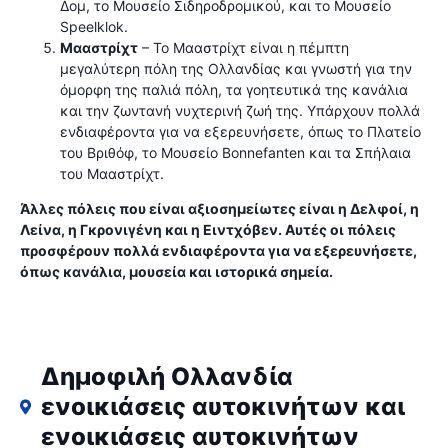
Δομ, το Μουσείο Σιδηροδρομικού, και το Μουσείο
Speelklok.
Μααστρίχτ
– Το Μααστρίχτ είναι η πέμπτη
μεγαλύτερη πόλη της Ολλανδίας και γνωστή για την
όμορφη της παλιά πόλη, τα γοητευτικά της κανάλια
και την ζωντανή νυχτερινή ζωή της. Υπάρχουν πολλά
ενδιαφέροντα για να εξερευνήσετε, όπως το Πλατείο
του Βριθόφ, το Μουσείο Bonnefanten και τα Σπήλαια
του Μααστρίχτ.
Άλλες πόλεις που είναι αξιοσημείωτες είναι η Δελφοί, η
Λείνα, η Γκρονιγένη και η Ειντχόβεν. Αυτές οι πόλεις
προσφέρουν πολλά ενδιαφέροντα για να εξερευνήσετε,
όπως κανάλια, μουσεία και ιστορικά σημεία.
Δημοφιλή Ολλανδία
ενοικιάσεις αυτοκινήτων και
ενοικιάσεις αυτοκινήτων