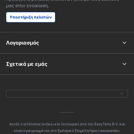
νύχτας στο 
μας στην ενοικίαση.
βασικά υπεύθ
δεν μου αρέσ
Υποστήριξη πελατών
(είμαι στον
Hertz), αλλά
που είχα ένα
από αυτό ήταν
Λογαριασμός
Χαιρετισμοί,Δ
Σχετικά με εμάς
Αυτός ο ιστότοπος ανήκει και λειτουργεί από την EasyTerra B.V. και
είναι εγγεγραμμένος στο Εμπορικό Επιμελητήριο Leeuwarden,