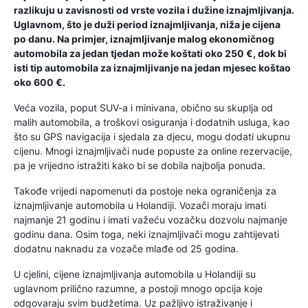
razlikuju u zavisnosti od vrste vozila i dužine iznajmljivanja.
Uglavnom, što je duži period iznajmljivanja, niža je cijena
po danu. Na primjer, iznajmljivanje malog ekonomičnog
automobila za jedan tjedan može koštati oko 250 €, dok bi
isti tip automobila za iznajmljivanje na jedan mjesec koštao
oko 600 €.
Veća vozila, poput SUV-a i minivana, obično su skuplja od
malih automobila, a troškovi osiguranja i dodatnih usluga, kao
što su GPS navigacija i sjedala za djecu, mogu dodati ukupnu
cijenu. Mnogi iznajmljivači nude popuste za online rezervacije,
pa je vrijedno istražiti kako bi se dobila najbolja ponuda.
Takođe vrijedi napomenuti da postoje neka ograničenja za
iznajmljivanje automobila u Holandiji. Vozači moraju imati
najmanje 21 godinu i imati važeću vozačku dozvolu najmanje
godinu dana. Osim toga, neki iznajmljivači mogu zahtijevati
dodatnu naknadu za vozače mlađe od 25 godina.
U cjelini, cijene iznajmljivanja automobila u Holandiji su
uglavnom prilično razumne, a postoji mnogo opcija koje
odgovaraju svim budžetima. Uz pažljivo istraživanje i