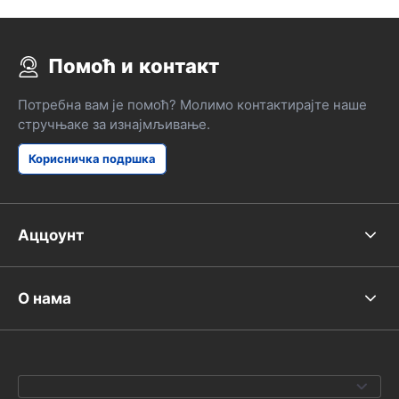
je to problem
svetlom, ali 
ako se nešto
Помоћ и контакт
preko noći na
smatrati odg
ne sviđa. Ja 
Потребна вам је помоћ? Молимо контактирајте наше
Hertz predsjed
стручњаке за изнајмљивање.
put da sam i
toga bilo je 
Корисничка подршка
Аццоунт
О нама