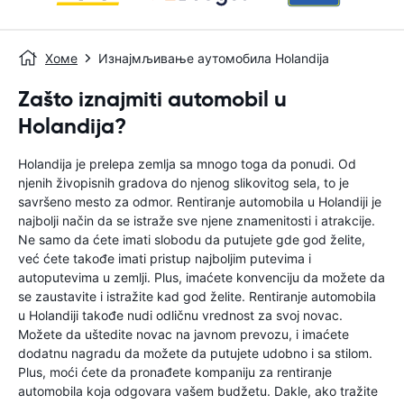
Хоме
Изнајмљивање аутомобила Holandija
Zašto iznajmiti automobil u
Holandija?
Holandija je prelepa zemlja sa mnogo toga da ponudi. Od
njenih živopisnih gradova do njenog slikovitog sela, to je
savršeno mesto za odmor. Rentiranje automobila u Holandiji je
najbolji način da se istraže sve njene znamenitosti i atrakcije.
Ne samo da ćete imati slobodu da putujete gde god želite,
već ćete takođe imati pristup najboljim putevima i
autoputevima u zemlji. Plus, imaćete konvenciju da možete da
se zaustavite i istražite kad god želite. Rentiranje automobila
u Holandiji takođe nudi odličnu vrednost za svoj novac.
Možete da uštedite novac na javnom prevozu, i imaćete
dodatnu nagradu da možete da putujete udobno i sa stilom.
Plus, moći ćete da pronađete kompaniju za rentiranje
automobila koja odgovara vašem budžetu. Dakle, ako tražite