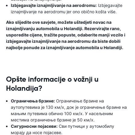
Izbjegavajte iznajmljivanje na aerodromu:
Izbjegavajte
iznajmljivanje na aerodromu jer ono obično košta više.
Ako slijedite ove savjete, možete uštedjeti novac na
iznajmljivanju automobila u Holandiji. Rezervirajte rano,
usporedite cijene, tražite popuste, odaberite manji vozilo i
izbjegavajte iznajmljivanje na aerodromu da biste dobili
najbolje ponude za iznajmljivanje automobila u Holandiji.
Opšte informacije o vožnji u
Holandija?
Ограничења брзине:
Ограничење брзине на
аутопутевима је 130 км/х, док је ограничење брзине на
мањим путевима обично 100 км/х. У насељеним
местима ограничење брзине је 50 км/х.
Сигурносни појасеви:
Сви путници у аутомобилу
морају да носе појасеве.