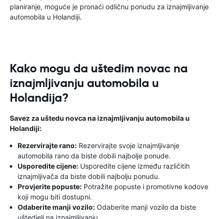
planiranje, moguće je pronaći odličnu ponudu za iznajmljivanje
automobila u Holandiji.
Kako mogu da uštedim novac na
iznajmljivanju automobila u
Holandija?
Savez za uštedu novca na iznajmljivanju automobila u
Holandiji:
Rezervirajte rano:
Rezervirajte svoje iznajmljivanje
automobila rano da biste dobili najbolje ponude.
Usporedite cijene:
Usporedite cijene između različitih
iznajmljivača da biste dobili najbolju ponudu.
Provjerite popuste:
Potražite popuste i promotivne kodove
koji mogu biti dostupni.
Odaberite manji vozilo:
Odaberite manji vozilo da biste
uštedjeli na iznajmljivanju.