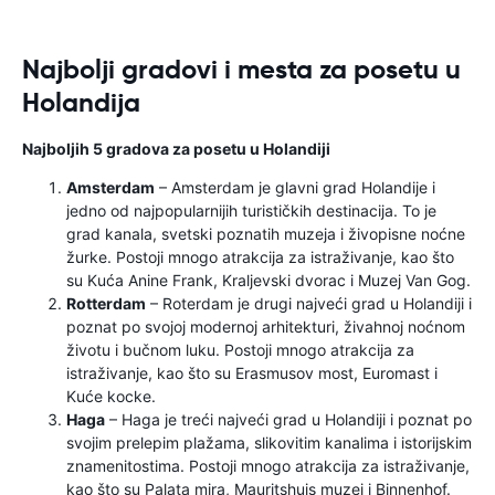
Najbolji gradovi i mesta za posetu u
Holandija
Najboljih 5 gradova za posetu u Holandiji
Amsterdam
– Amsterdam je glavni grad Holandije i
jedno od najpopularnijih turističkih destinacija. To je
grad kanala, svetski poznatih muzeja i živopisne noćne
žurke. Postoji mnogo atrakcija za istraživanje, kao što
su Kuća Anine Frank, Kraljevski dvorac i Muzej Van Gog.
Rotterdam
– Roterdam je drugi najveći grad u Holandiji i
poznat po svojoj modernoj arhitekturi, živahnoj noćnom
životu i bučnom luku. Postoji mnogo atrakcija za
istraživanje, kao što su Erasmusov most, Euromast i
Kuće kocke.
Haga
– Haga je treći najveći grad u Holandiji i poznat po
svojim prelepim plažama, slikovitim kanalima i istorijskim
znamenitostima. Postoji mnogo atrakcija za istraživanje,
kao što su Palata mira, Mauritshuis muzej i Binnenhof.