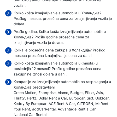
vozila i.
Koliko košta iznajmljivanje automobila u Холандија?
Prošlog meseca, prosečna cena za iznajmljivanje vozila je
dolara.
Prošle godine, Koliko košta iznajmljivanje automobila u
Холандија? Prošle godine prosečna cena za
iznajmljivanje vozila je
dolara.
Kolika je prosečna cena zakupa u Холандија? Prošlog
meseca prosečna iznajmljivanje cena
za dan i.
Koliko košta iznajmljivanje automobila u {mesta} u
poslednjih 12 meseci? Prošle godine prosečna cena
zakupnine iznosi
dolara u dan i.
Kompanije za iznajmljivanje automobila na raspolaganju u
Холандија predstavljeni:
Green Motion
Enterprise
Alamo
Budget
Flizzr
Avis
Thrifty
Hertz
Dollar Rent a Car
Europcar
Sixt
Goldcar
Keddy By Europcar
ACE Rent A Car
CITROEN
McRent
Your Rent
addCarRental
Advantage Rent a Car
National Car Rental