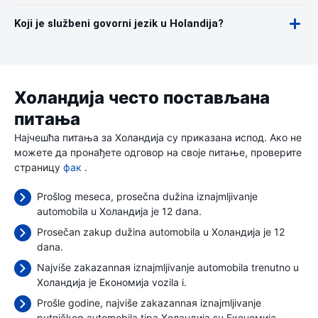
Koji je službeni govorni jezik u Holandija?
Холандија често постављана
питања
Најчешћа питања за Холандија су приказана испод. Ако не
можете да пронађете одговор на своје питање, проверите
страницу
фак
.
Prošlog meseca, prosečna dužina iznajmljivanje
automobila u Холандија je 12 dana.
Prosečan zakup dužina automobila u Холандија je 12
dana.
Najviše zakazannaя iznajmljivanje automobila trenutno u
Холандија je Економија vozila i.
Prošle godine, najviše zakazannaя iznajmljivanje
putničkog automobila tipa Холандија su Економија