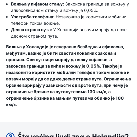
Вожња у пијаном стању:
Законска граница за вожњу у
алкохолисаном стању и вожњу је 0,05%.
Употреба телефона:
Незаконито је користити мобилни
телефон током вожње.
Десна страна пута:
У Холандији возачи морају да возе
десном страном пута.
Вожња у Холандији је генерално безбедна и ефикасна,
међутим, важно је бити свестан локалних закона и
прописа. Сви путници морају да вежу појасеве, а
законска граница за пиће и вожњу је 0,05%. Такође је
незаконито користити мобилни телефон током вожње и
возачи морају да се држе десне стране пута. Ограничења
брзине варирају у зависности од врсте пута, при чему је
ограничење брзине на аутопутевима 130 км/х, а
ограничење брзине на мањим путевима обично је 100
км/х.
Šta većina ljudi zna o Holandija?