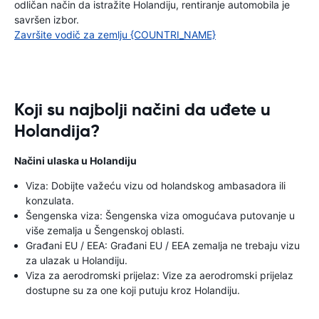
odličan način da istražite Holandiju, rentiranje automobila je
savršen izbor.
Završite vodič za zemlju {COUNTRI_NAME}
Koji su najbolji načini da uđete u
Holandija?
Načini ulaska u Holandiju
Viza: Dobijte važeću vizu od holandskog ambasadora ili
konzulata.
Šengenska viza: Šengenska viza omogućava putovanje u
više zemalja u Šengenskoj oblasti.
Građani EU / EEA: Građani EU / EEA zemalja ne trebaju vizu
za ulazak u Holandiju.
Viza za aerodromski prijelaz: Vize za aerodromski prijelaz
dostupne su za one koji putuju kroz Holandiju.