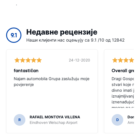
.
Недавне рецензије
9.1
Наши клијенти нас оцењују са 9.1 /10 од 12842
24-12-2020
fantastičan
Overall gre
Najam automobila Grupa zaslužuju moje
Dragi Gospod
povjerenje
stvari koje mo
divno imati j
iznajmljivanje
iznenađujuće
mogao na rač
auto na gree
RAFAEL MONTOYA VILLENA
Domi
strane dama n
R
D
Eindhoven Welschap Airport
Amste
automobil će 
nakon toga ra
moju e-mail a