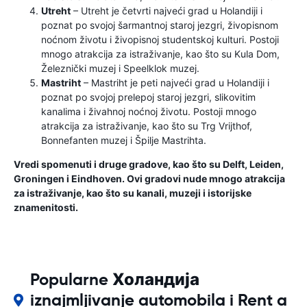
Utreht
– Utreht je četvrti najveći grad u Holandiji i
poznat po svojoj šarmantnoj staroj jezgri, živopisnom
noćnom životu i živopisnoj studentskoj kulturi. Postoji
mnogo atrakcija za istraživanje, kao što su Kula Dom,
Železnički muzej i Speelklok muzej.
Mastriht
– Mastriht je peti najveći grad u Holandiji i
poznat po svojoj prelepoj staroj jezgri, slikovitim
kanalima i živahnoj noćnoj životu. Postoji mnogo
atrakcija za istraživanje, kao što su Trg Vrijthof,
Bonnefanten muzej i Špilje Mastrihta.
Vredi spomenuti i druge gradove, kao što su Delft, Leiden,
Groningen i Eindhoven. Ovi gradovi nude mnogo atrakcija
za istraživanje, kao što su kanali, muzeji i istorijske
znamenitosti.
Popularne Холандија
iznajmljivanje automobila i Rent a