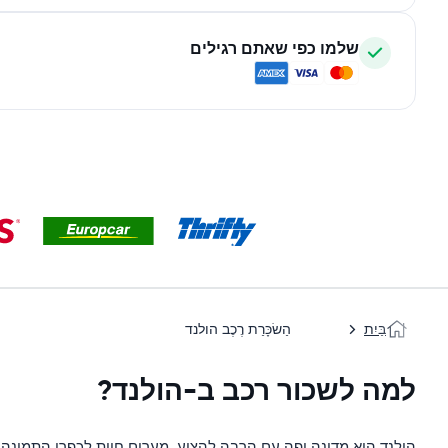
שלמו כפי שאתם רגילים
בַּיִת
הַשׂכָּרַת רֶכֶב הולנד
למה לשכור רכב ב-הולנד?
הולנד הוא מדינה יפה עם הרבה להציע. מערים חיות לכפרי התמונה