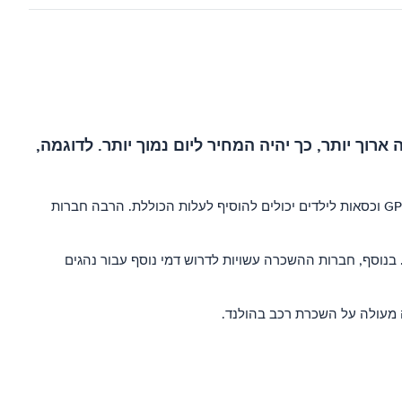
 יותר, כך יהיה המחיר ליום נמוך יותר. לדוגמה,
רכבים גדולים יותר, כמו רכבי הסוואו ורכבי המיני ונין, הם בדרך כלל יותר יקרים מרכבים קטנים, והעלות של ביטוח ופריטים נוספים כגון ניווט GPS וכסאות לילדים יכולים להוסיף לעלות הכוללת. הרבה חברות
נה ולהיות בעלי רישיון נהיגה תקף לפחות משנה. בנוסף, חברות ההשכרה עשויות לדרוש דמי נוסף עבור נהגים
ה מעולה על השכרת רכב בהולנד.