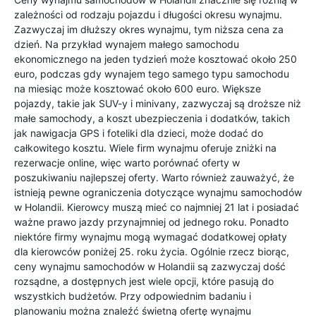
zależności od rodzaju pojazdu i długości okresu wynajmu.
Zazwyczaj im dłuższy okres wynajmu, tym niższa cena za
dzień. Na przykład wynajem małego samochodu
ekonomicznego na jeden tydzień może kosztować około 250
euro, podczas gdy wynajem tego samego typu samochodu
na miesiąc może kosztować około 600 euro. Większe
pojazdy, takie jak SUV-y i minivany, zazwyczaj są droższe niż
małe samochody, a koszt ubezpieczenia i dodatków, takich
jak nawigacja GPS i foteliki dla dzieci, może dodać do
całkowitego kosztu. Wiele firm wynajmu oferuje zniżki na
rezerwacje online, więc warto porównać oferty w
poszukiwaniu najlepszej oferty. Warto również zauważyć, że
istnieją pewne ograniczenia dotyczące wynajmu samochodów
w Holandii. Kierowcy muszą mieć co najmniej 21 lat i posiadać
ważne prawo jazdy przynajmniej od jednego roku. Ponadto
niektóre firmy wynajmu mogą wymagać dodatkowej opłaty
dla kierowców poniżej 25. roku życia. Ogólnie rzecz biorąc,
ceny wynajmu samochodów w Holandii są zazwyczaj dość
rozsądne, a dostępnych jest wiele opcji, które pasują do
wszystkich budżetów. Przy odpowiednim badaniu i
planowaniu można znaleźć świetną ofertę wynajmu