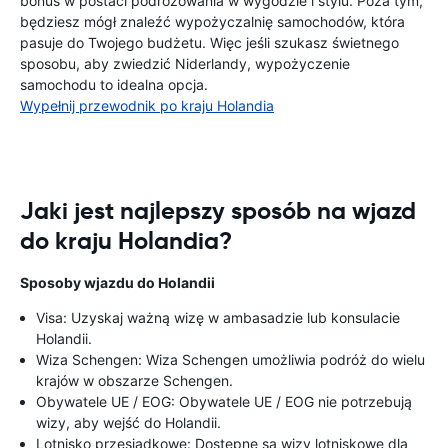
bonus w postaci podróżowania w wygodzie i stylu. Poza tym,
będziesz mógł znaleźć wypożyczalnię samochodów, która
pasuje do Twojego budżetu. Więc jeśli szukasz świetnego
sposobu, aby zwiedzić Niderlandy, wypożyczenie
samochodu to idealna opcja.
Wypełnij przewodnik po kraju Holandia
Jaki jest najlepszy sposób na wjazd
do kraju Holandia?
Sposoby wjazdu do Holandii
Visa: Uzyskaj ważną wizę w ambasadzie lub konsulacie
Holandii.
Wiza Schengen: Wiza Schengen umożliwia podróż do wielu
krajów w obszarze Schengen.
Obywatele UE / EOG: Obywatele UE / EOG nie potrzebują
wizy, aby wejść do Holandii.
Lotnisko przesiadkowe: Dostępne są wizy lotniskowe dla