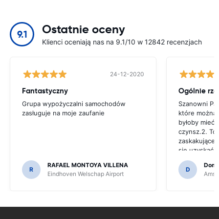
Ostatnie oceny
9.1
Klienci oceniają nas na 9.1/10 w 12842 recenzjach
24-12-2020
Fantastyczny
Grupa wypożyczalni samochodów
Szanowni Pa
zasługuje na moje zaufanie
które można 
byłoby mieć j
czynsz.2. To
zaskakujące d
się uzyskać 
samochód do
RAFAEL MONTOYA VILLENA
Domi
Powiedziano 
R
D
Eindhoven Welschap Airport
Amste
jutro samoch
następnie fa
mój adres e-
pewien, czy 
sprawdzenia