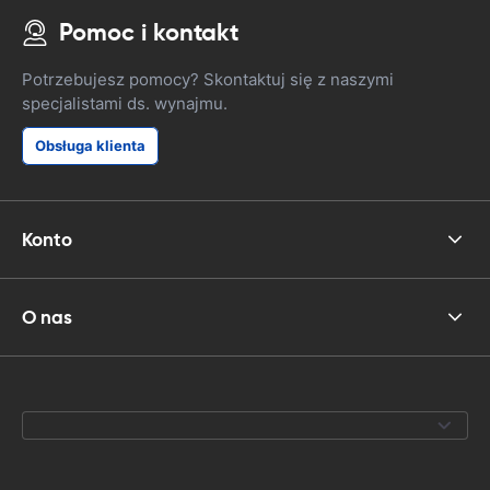
lampy błysko
Pomoc i kontakt
niemożliwe. W
samochodem n
byłbym w zas
Potrzebujesz pomocy? Skontaktuj się z naszymi
jest czymś, c
specjalistami ds. wynajmu.
wynajmowałe
prezydenta He
Obsługa klienta
pierwszy mia
to było ideal
Konto
O nas