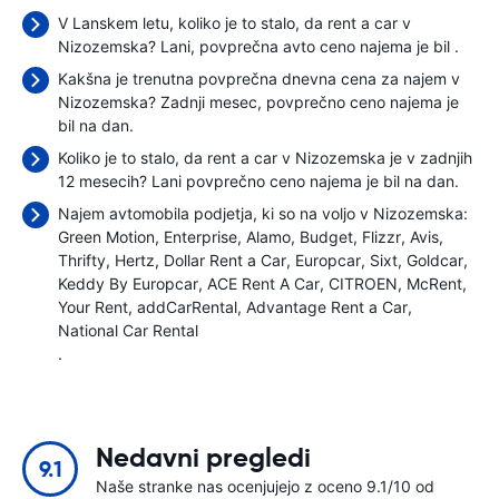
V Lanskem letu, koliko je to stalo, da rent a car v
Nizozemska? Lani, povprečna avto ceno najema je bil
.
Kakšna je trenutna povprečna dnevna cena za najem v
Nizozemska? Zadnji mesec, povprečno ceno najema je
bil
na dan.
Koliko je to stalo, da rent a car v Nizozemska je v zadnjih
12 mesecih? Lani povprečno ceno najema je bil
na dan.
Najem avtomobila podjetja, ki so na voljo v Nizozemska:
Green Motion
Enterprise
Alamo
Budget
Flizzr
Avis
Thrifty
Hertz
Dollar Rent a Car
Europcar
Sixt
Goldcar
Keddy By Europcar
ACE Rent A Car
CITROEN
McRent
Your Rent
addCarRental
Advantage Rent a Car
National Car Rental
.
Nedavni pregledi
9.1
Naše stranke nas ocenjujejo z oceno 9.1/10 od