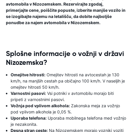
avtomobila v Nizozemskem. Rezervirajte zgodaj,
primerjajte cene, poiščite popuste, izberite manjše vozilo in
se izogibajte najemu na letališču, da dobite najboljše
ponudbe za najem avtomobila v Nizozemskem.
Splošne informacije o vožnji v državi
Nizozemska?
Omejitve hitrosti:
Omejitev hitrosti na avtocestah je 130
km/h, na manjših cestah pa običajno 100 km/h. V naseljih je
omejitev hitrosti 50 km/h.
Varnostni pasovi:
Vsi potniki v avtomobilu morajo biti
pripeti z varnostnimi pasovi.
Vožnja pod vplivom alkohola:
Zakonska meja za vožnjo
pod vplivom alkohola je 0,05 %.
Uporaba telefona:
Uporaba mobilnega telefona med vožnjo
je nezakonita.
Desna stran ceste:
Na Nizozemskem morajo vozniki voziti