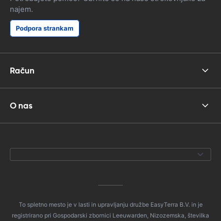
da sem imel 
najem.
bila odlična 
Podpora strankam
Račun
O nas
To spletno mesto je v lasti in upravljanju družbe EasyTerra B.V. in je
registrirano pri Gospodarski zbornici Leeuwarden, Nizozemska, številka