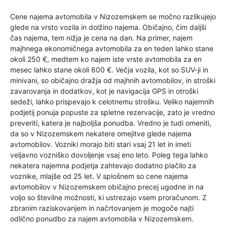
Cene najema avtomobila v Nizozemskem se močno razlikujejo
glede na vrsto vozila in dolžino najema. Običajno, čim daljši
čas najema, tem nižja je cena na dan. Na primer, najem
majhnega ekonomičnega avtomobila za en teden lahko stane
okoli 250 €, medtem ko najem iste vrste avtomobila za en
mesec lahko stane okoli 600 €. Večja vozila, kot so SUV-ji in
minivani, so običajno dražja od majhnih avtomobilov, in stroški
zavarovanja in dodatkov, kot je navigacija GPS in otroški
sedeži, lahko prispevajo k celotnemu strošku. Veliko najemnih
podjetij ponuja popuste za spletne rezervacije, zato je vredno
preveriti, katera je najboljša ponudba. Vredno je tudi omeniti,
da so v Nizozemskem nekatere omejitve glede najema
avtomobilov. Vozniki morajo biti stari vsaj 21 let in imeti
veljavno vozniško dovoljenje vsaj eno leto. Poleg tega lahko
nekatera najemna podjetja zahtevajo dodatno plačilo za
voznike, mlajše od 25 let. V splošnem so cene najema
avtomobilov v Nizozemskem običajno precej ugodne in na
voljo so številne možnosti, ki ustrezajo vsem proračunom. Z
zbranim raziskovanjem in načrtovanjem je mogoče najti
odlično ponudbo za najem avtomobila v Nizozemskem.