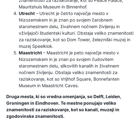
znamenitosti za raziskovanje, kot so Peace Palace,
Mauritshuis Museum in Binnenhof.
Utrecht
– Utrecht je četrto največje mesto v
Nizozemskem in je znan po svojem čarobnem
staromestnem delu, živahnem nočnem življenju in
vživljajoči študentski kulturi. Obstaja veliko znamenitosti
za raziskovanje, kot so Dom Tower, železniški muzej in
muzej Speelklok.
Maastricht
– Maastricht je peto največje mesto v
Nizozemskem in je znan po svojem čudovitem
staromestnem delu, slikovitih kanalih in živahnem
nočnem življenju. Obstaja veliko znamenitosti za
raziskovanje, kot so Vrijthof Square, Bonnefanten
Museum in Maastricht Caves.
Druga mesta, ki so vredna omenjanja, so Delft, Leiden,
Groningen in Eindhoven. Te mestne ponujajo veliko
znamenitosti za raziskovanje, kot so kanali, muzeji in
zgodovinske znamenitosti.