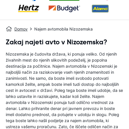
Domov
Najem avtomobila Nizozemska
Zakaj najeti avto v Nizozemska?
Nizozemska je čudovita država, ki ponuja veliko. Od njenih
živahnih mest do njenih slikovitih podeželij, je popolna
destinacija za počitnice. Najem avtomobila v Nizozemski je
najboljši način za raziskovanje vseh njenih znamenitosti in
zanimivosti. Ne samo, da boste imeli svobodo potovati
kamorkoli želite, ampak boste imeli tudi dostop do najboljših
cest in avtocest v državi. Poleg tega boste imeli udobje, da se
lahko ustavite in raziskujete, kadar koli želite. Najem
avtomobila v Nizozemski ponuja tudi odlično vrednost za
denar. Lahko prihranite denar pri javnem prevozu in boste
imeli dodatno prednost, da potujete v udobju in slogu. Poleg
tega boste lahko našli podjetje za najem avtomobila, ki
ustreza vašemu proračunu. Zato, če iščete odličen način za