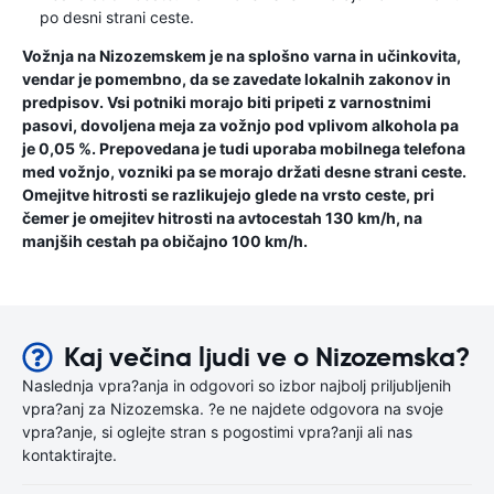
po desni strani ceste.
Vožnja na Nizozemskem je na splošno varna in učinkovita,
vendar je pomembno, da se zavedate lokalnih zakonov in
predpisov. Vsi potniki morajo biti pripeti z varnostnimi
pasovi, dovoljena meja za vožnjo pod vplivom alkohola pa
je 0,05 %. Prepovedana je tudi uporaba mobilnega telefona
med vožnjo, vozniki pa se morajo držati desne strani ceste.
Omejitve hitrosti se razlikujejo glede na vrsto ceste, pri
čemer je omejitev hitrosti na avtocestah 130 km/h, na
manjših cestah pa običajno 100 km/h.
Kaj večina ljudi ve o Nizozemska?
Naslednja vpra?anja in odgovori so izbor najbolj priljubljenih
vpra?anj za Nizozemska. ?e ne najdete odgovora na svoje
vpra?anje, si oglejte stran s pogostimi vpra?anji ali nas
kontaktirajte.