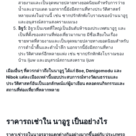
สวยงามและเป็นจุดหมายปลายทางยอดนิยมสำหรับการว่าย
น้ำและอาบแดด นอกจากนี้ยังมีสถานที่ทางประวัติศาสตร์
หลายแห่งในย่านนี้ เช่น ซากปรักหักพังโบราณของบ้านนาอูรู
และอนุสรณ์สถานสงครามเมเนง
อิจูว์:
อิจูวเป็นเขตที่ใหญ่เป็นอันดับห้าของประเทศนาอูรู และ
เป็นที่ตั้งของสถานที่ท่องเที่ยวมากมาย มีชื่อเสียงในเรื่อง
ชายหาดที่สวยงามและเป็นจุดหมายปลายทางยอดนิยมสำหรับ
การดำน้ำตื้นและดำน้ำลึก นอกจากนี้ยังมีสถานที่ทาง
ประวัติศาสตร์อีกหลายแห่ง เช่น ซากปรักหักพังโบราณของ
บ้าน Ijuw และอนุสรณ์สถานสงคราม Ijuw
เมืองอื่นๆ ที่ควรกล่าวถึงในนาอูรู ได้แก่ Boe, Denigomodu และ
Nibok แต่ละเมืองเหล่านี้มอบประสบการณ์ทางวัฒนธรรมและ
ประวัติศาสตร์อันเป็นเอกลักษณ์แก่ผู้มาเยือน ตลอดจนกิจกรรมและ
สถานที่ท่องเที่ยวที่หลากหลาย
ราคารถเช่าใน นาอูรู เป็นอย่างไร
ราคาเช่ารถในนาอูรูอาจแตกต่างกันอย่างมากขึ้นอยู่กับ ประเภทรถ