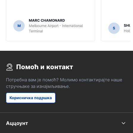
MARC CHAMONARD
SHU
M
Melbourne Airport - International
S
Hobar
Terminal
Помоћ и контакт
Потребна вам је помоћ? Молимо контактирајте наше
стручњаке за изнајмљивање.
Корисничка подршка
Аццоунт