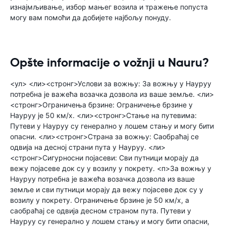
изнајмљивање, избор мањег возила и тражење попуста
могу вам помоћи да добијете најбољу понуду.
Opšte informacije o vožnji u Nauru?
<ул> <ли><стронг>Услови за вожњу: За вожњу у Науруу
потребна је важећа возачка дозвола из ваше земље. <ли>
<стронг>Ограничења брзине: Ограничење брзине у
Науруу је 50 км/х. <ли><стронг>Стање на путевима:
Путеви у Науруу су генерално у лошем стању и могу бити
опасни. <ли><стронг>Страна за вожњу: Саобраћај се
одвија на десној страни пута у Науруу. <ли>
<стронг>Сигурносни појасеви: Сви путници морају да
вежу појасеве док су у возилу у покрету. <п>За вожњу у
Науруу потребна је важећа возачка дозвола из ваше
земље и сви путници морају да вежу појасеве док су у
возилу у покрету. Ограничење брзине је 50 км/х, а
саобраћај се одвија десном страном пута. Путеви у
Науруу су генерално у лошем стању и могу бити опасни,