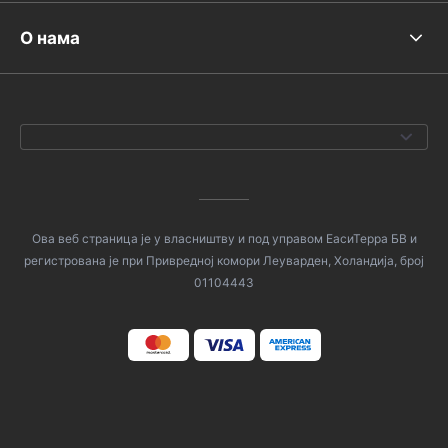
О нама
Ова веб страница је у власништву и под управом ЕасиТерра БВ и
регистрована је при Привредној комори Леуварден, Холандија, број
01104443