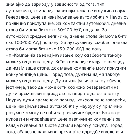
значајно да варирају у зависности од тога. тип
аутомобила, компанија за изнајмљивање и дужина најма.
Генерално, цене за изнајмљивање аутомобила у Науру су
прилично приступачне. За компактни аутомобил, дневна
стопа би могла бити око 50-100 АУД по дану. За
аутомобил средње величине, дневна стопа би могла бити
око 100-150 АУД по дану. За луксузни аутомобил, дневна
стопа би могла бити око 150-200 АУД по дану.
<п>Компанија за изнајмљивање коју одаберете такође
може утицати на цену. Веће компаније имају тенденцију
да имају више стопе, док мање компаније могу понудити
конкурентније цене. Поред тога, дужина најма такође
може утицати на цену. Дужи изнајмљивања су обично
јефтинија, тако да може бити корисно резервисати на
дужи временски период ако планирате да останете у
Науруу дужи временски период. <п>Уопштено говорећи,
цене изнајмљивања аутомобила у Науруу су прилично
разумне и могу се наћи за различите буџете. Важно је
куповати и упоређивати цене различитих компанија за
изнајмљивање да бисте добили најбољу понуду. Поред
тога, обавезно пажљиво прочитајте одредбе и услове и