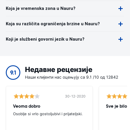
Koja je vremenska zona u Nauru?
Koja su različita ograničenja brzine u Nauru?
Koji je službeni govorni jezik u Nauru?
Недавне рецензије
9.1
Наши клијенти нас оцењују са 9.1 /10 од 12842
30-12-2020
Veoma dobro
Sve je bilo 
Osoblje si vrlo gostoljubivi i prijateljski.