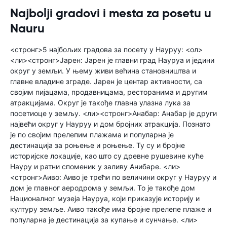
Najbolji gradovi i mesta za posetu u
Nauru
<стронг>5 најбољих градова за посету у Науруу: <ол>
<ли><стронг>Јарен: Јарен је главни град Науруа и једини
округ у земљи. У њему живи већина становништва и
главне владине зграде. Јарен је центар активности, са
својим пијацама, продавницама, ресторанима и другим
атракцијама. Округ је такође главна улазна лука за
посетиоце у земљу. <ли><стронг>Анабар: Анабар је други
највећи округ у Науруу и дом бројних атракција. Познато
је по својим прелепим плажама и популарна је
дестинација за роњење и роњење. Ту су и бројне
историјске локације, као што су древне рушевине куће
Науру и ратни споменик у заливу Анибаре. <ли>
<стронг>Аиво: Аиво је трећи по величини округ у Науруу и
дом је главног аеродрома у земљи. То је такође дом
Националног музеја Науруа, који приказује историју и
културу земље. Аиво такође има бројне прелепе плаже и
популарна је дестинација за купање и сунчање. <ли>