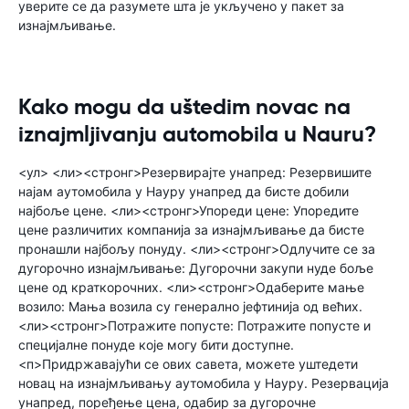
уверите се да разумете шта је укључено у пакет за
изнајмљивање.
Kako mogu da uštedim novac na
iznajmljivanju automobila u Nauru?
<ул> <ли><стронг>Резервирајте унапред: Резервишите
најам аутомобила у Науру унапред да бисте добили
најбоље цене. <ли><стронг>Упореди цене: Упоредите
цене различитих компанија за изнајмљивање да бисте
пронашли најбољу понуду. <ли><стронг>Одлучите се за
дугорочно изнајмљивање: Дугорочни закупи нуде боље
цене од краткорочних. <ли><стронг>Одаберите мање
возило: Мања возила су генерално јефтинија од већих.
<ли><стронг>Потражите попусте: Потражите попусте и
специјалне понуде које могу бити доступне.
<п>Придржавајући се ових савета, можете уштедети
новац на изнајмљивању аутомобила у Науру. Резервација
унапред, поређење цена, одабир за дугорочне