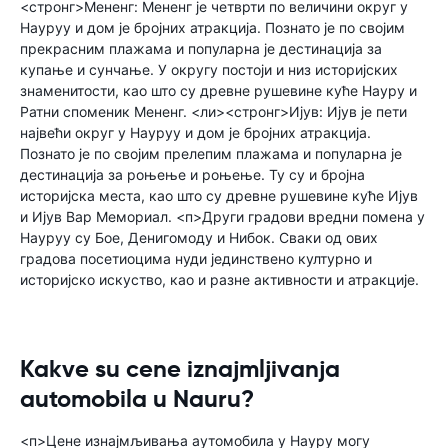
<стронг>Мененг: Мененг је четврти по величини округ у
Науруу и дом је бројних атракција. Познато је по својим
прекрасним плажама и популарна је дестинација за
купање и сунчање. У округу постоји и низ историјских
знаменитости, као што су древне рушевине куће Науру и
Ратни споменик Мененг. <ли><стронг>Ијув: Ијув је пети
највећи округ у Науруу и дом је бројних атракција.
Познато је по својим прелепим плажама и популарна је
дестинација за роњење и роњење. Ту су и бројна
историјска места, као што су древне рушевине куће Ијув
и Ијув Вар Мемориал. <п>Други градови вредни помена у
Науруу су Бое, Денигомоду и Нибок. Сваки од ових
градова посетиоцима нуди јединствено културно и
историјско искуство, као и разне активности и атракције.
Kakve su cene iznajmljivanja
automobila u Nauru?
<п>Цене изнајмљивања аутомобила у Науру могу