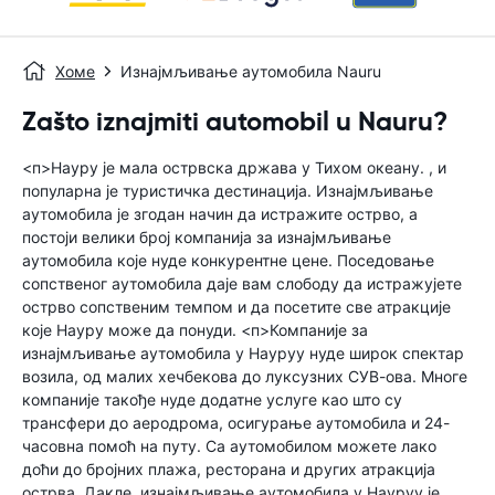
Хоме
Изнајмљивање аутомобила Nauru
Zašto iznajmiti automobil u Nauru?
<п>Науру је мала острвска држава у Тихом океану. , и
популарна је туристичка дестинација. Изнајмљивање
аутомобила је згодан начин да истражите острво, а
постоји велики број компанија за изнајмљивање
аутомобила које нуде конкурентне цене. Поседовање
сопственог аутомобила даје вам слободу да истражујете
острво сопственим темпом и да посетите све атракције
које Науру може да понуди. <п>Компаније за
изнајмљивање аутомобила у Науруу нуде широк спектар
возила, од малих хечбекова до луксузних СУВ-ова. Многе
компаније такође нуде додатне услуге као што су
трансфери до аеродрома, осигурање аутомобила и 24-
часовна помоћ на путу. Са аутомобилом можете лако
доћи до бројних плажа, ресторана и других атракција
острва. Дакле, изнајмљивање аутомобила у Науруу је