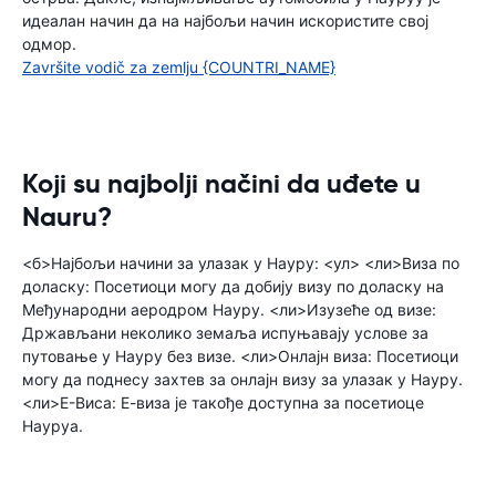
идеалан начин да на најбољи начин искористите свој
одмор.
Završite vodič za zemlju {COUNTRI_NAME}
Koji su najbolji načini da uđete u
Nauru?
<б>Најбољи начини за улазак у Науру: <ул> <ли>Виза по
доласку: Посетиоци могу да добију визу по доласку на
Међународни аеродром Науру. <ли>Изузеће од визе:
Држављани неколико земаља испуњавају услове за
путовање у Науру без визе. <ли>Онлајн виза: Посетиоци
могу да поднесу захтев за онлајн визу за улазак у Науру.
<ли>Е-Виса: Е-виза је такође доступна за посетиоце
Науруа.