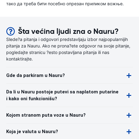
тако да треба бити посебно опрезан приликом вожње.
Šta većina ljudi zna o Nauru?
Slede?a pitanja i odgovori predstavljaju izbor najpopularnijih
pitanja za Nauru. Ako ne prona?ete odgovor na svoje pitanje,
pogledajte stranicu ?esto postavljana pitanja ili nas
kontaktirajte.
Gde da parkiram u Nauru?
Da li u Nauru postoje putevi sa naplatom putarine
i kako oni funkcionišu?
Kojom stranom puta voze u Nauru?
Koja je valuta u Nauru?