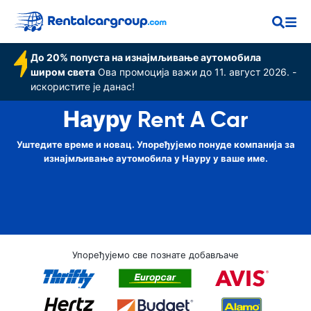
До 20% попуста на изнајмљивање аутомобила
широм света
Ова промоција важи до 11. август 2026. -
искористите је данас!
Науру Rent A Car
Уштедите време и новац. Упоређујемо понуде компанија за
изнајмљивање аутомобила у Науру у ваше име.
Упоређујемо све познате добављаче