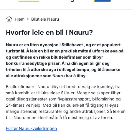
Hjem
Bilutleie Nauru
Hvorfor leie en bil i Nauru?
Nauru er en liten øynasjon i Stillehavet , og er et populært
turistmål. Å leie en bil er en praktisk måte å utforske øya på,
og det finnes en rekke bilutleiefirmaer som tilbyr
konkurransedyktige priser. Å ha din egen bil gir deg
friheten til å utforske øya i ditt eget tempo, og til å besøke
alle attraksjonene som Nauru har å tilby.
Bilutleiefirmaer i Nauru tilbyr et bredt utvalg av kjøretøy, fra
små kombibiler til luksuriøse SUV-er. Mange selskaper tilbyr
også tilleggstjenester som flyplasstransport, bilforsikring og
24-timers veihjelp. Med bil kan du enkelt få tilgang til øyas
mange strender, restauranter og andre attraksjoner. Så leie en
bil i Nauru er en ideell måte å få mest mulig ut av ferien.
Fullfør Nauru-veiledningen