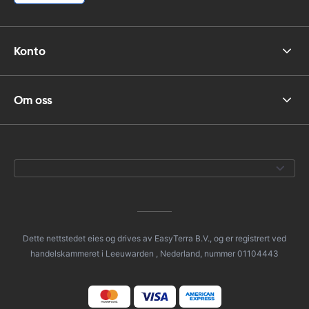
Konto
Om oss
Dette nettstedet eies og drives av EasyTerra B.V., og er registrert ved
handelskammeret i Leeuwarden , Nederland, nummer 01104443