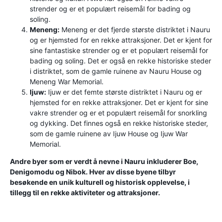
strender og er et populært reisemål for bading og
soling.
Meneng:
Meneng er det fjerde største distriktet i Nauru
og er hjemsted for en rekke attraksjoner. Det er kjent for
sine fantastiske strender og er et populært reisemål for
bading og soling. Det er også en rekke historiske steder
i distriktet, som de gamle ruinene av Nauru House og
Meneng War Memorial.
Ijuw:
Ijuw er det femte største distriktet i Nauru og er
hjemsted for en rekke attraksjoner. Det er kjent for sine
vakre strender og er et populært reisemål for snorkling
og dykking. Det finnes også en rekke historiske steder,
som de gamle ruinene av Ijuw House og Ijuw War
Memorial.
Andre byer som er verdt å nevne i Nauru inkluderer Boe,
Denigomodu og Nibok. Hver av disse byene tilbyr
besøkende en unik kulturell og historisk opplevelse, i
tillegg til en rekke aktiviteter og attraksjoner.