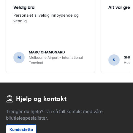
Veldig bra
Alt var greit
Personalet si veldig innbydende og
vennlig.
MARC CHAMONARD
SHU
M
Melbourne Airport - International
S
Hobar
Terminal
Hjelp og kontakt
Trenger du hjelp? Ta i så fall kontakt med våre
bilutleiespesialister.
Kundestøtte