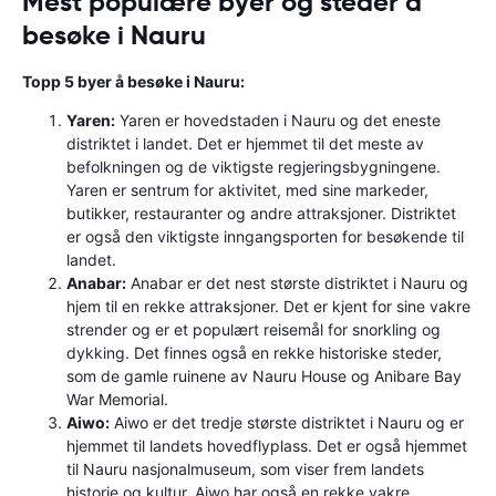
Mest populære byer og steder å
besøke i Nauru
Topp 5 byer å besøke i Nauru:
Yaren:
Yaren er hovedstaden i Nauru og det eneste
distriktet i landet. Det er hjemmet til det meste av
befolkningen og de viktigste regjeringsbygningene.
Yaren er sentrum for aktivitet, med sine markeder,
butikker, restauranter og andre attraksjoner. Distriktet
er også den viktigste inngangsporten for besøkende til
landet.
Anabar:
Anabar er det nest største distriktet i Nauru og
hjem til en rekke attraksjoner. Det er kjent for sine vakre
strender og er et populært reisemål for snorkling og
dykking. Det finnes også en rekke historiske steder,
som de gamle ruinene av Nauru House og Anibare Bay
War Memorial.
Aiwo:
Aiwo er det tredje største distriktet i Nauru og er
hjemmet til landets hovedflyplass. Det er også hjemmet
til Nauru nasjonalmuseum, som viser frem landets
historie og kultur. Aiwo har også en rekke vakre