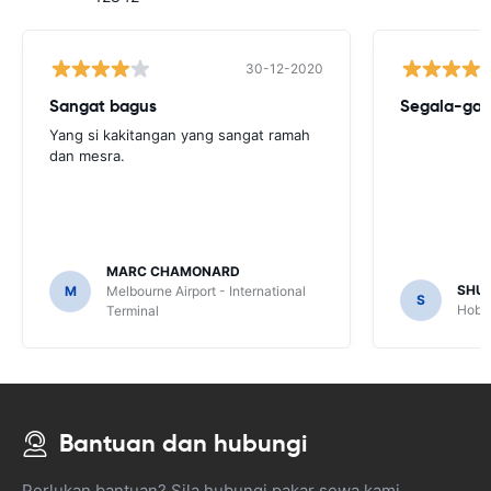
30-12-2020
Sangat bagus
Segala-gal
Yang si kakitangan yang sangat ramah
dan mesra.
MARC CHAMONARD
SHU
M
Melbourne Airport - International
S
Hobar
Terminal
Bantuan dan hubungi
Perlukan bantuan? Sila hubungi pakar sewa kami.