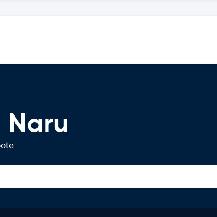
 Naru
bote