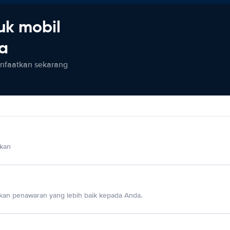
uk mobil
ia
anfaatkan sekarang
lkan
an penawaran yang lebih baik kepada Anda.