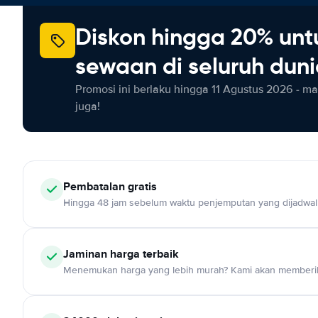
Diskon hingga 20% unt
sewaan di seluruh dun
Promosi ini berlaku hingga 11 Agustus 2026 - m
juga!
Pembatalan gratis
Hingga 48 jam sebelum waktu penjemputan yang dijadwa
Jaminan harga terbaik
Menemukan harga yang lebih murah? Kami akan memberik