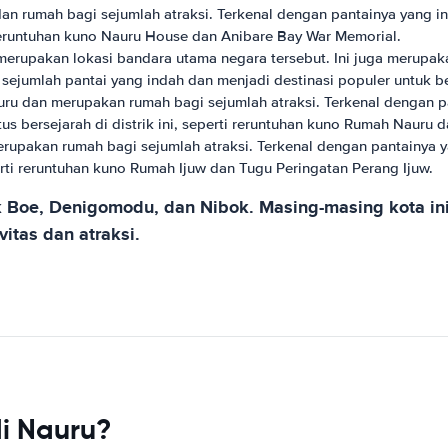
dan rumah bagi sejumlah atraksi. Terkenal dengan pantainya yang 
 reruntuhan kuno Nauru House dan Anibare Bay War Memorial.
n merupakan lokasi bandara utama negara tersebut. Ini juga meru
 sejumlah pantai yang indah dan menjadi destinasi populer untuk b
uru dan merupakan rumah bagi sejumlah atraksi. Terkenal dengan 
tus bersejarah di distrik ini, seperti reruntuhan kuno Rumah Nau
merupakan rumah bagi sejumlah atraksi. Terkenal dengan pantainya 
rti reruntuhan kuno Rumah Ijuw dan Tugu Peringatan Perang Ijuw.
suk Boe, Denigomodu, dan Nibok. Masing-masing kota 
itas dan atraksi.
i Nauru?