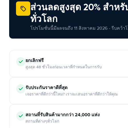
ส่วนลดสูงสุด 20% สำหรั
ทั่วโลก
โปรโมชั่นนี้มีผลจนถึง 11 สิงหาคม 2026 - รีบคว้าโอกา
ยกเลิกฟรี
สูงสุด 48 ชั่วโมงก่อนเวลาที่กำหนดในการรับ
รับประกันราคาดีที่สุด
เจอราคาที่ดีกว่านี้ไหม? เราจะเสนอราคาที่ดีกว่าให้คุณ
สถานที่รับสินค้ามากกว่า 24,000 แห่ง
สถานที่ต่างๆทั่วโลก