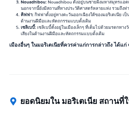
Nouadhibou:
Nouadhibou ตั้งอยู่บนชายฝั่งมหาสมุทรแอตแล
นอกจากนี้ยังมีสถานที่ทางประวัติศาสตร์หลายแห่ง รวมถึงท่าเ
คิฟฟา:
กิฟฟาตั้งอยู่ทางตะวันออกเฉียงใต้ของมอริเตเนีย เป็
ด้านงานฝีมือและหัตถกรรมแบบดั้งเดิม
เซลิเบบี้:
เซลิเบบี้ตั้งอยู่ในเมืองเล็กๆ ที่เต็มไปด้วยมรดกทา
เสียงในด้านงานฝีมือและหัตถกรรมแบบดั้งเดิม
เมืองอื่นๆ ในมอริเตเนียที่ควรค่าแก่การกล่าวถึง ได้แก
ยอดนิยมใน มอริเตเนีย สถานที่