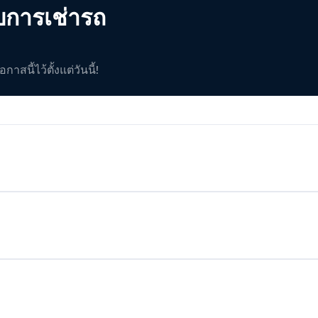
บการเช่ารถ
สนี้ไว้ตั้งแต่วันนี้!